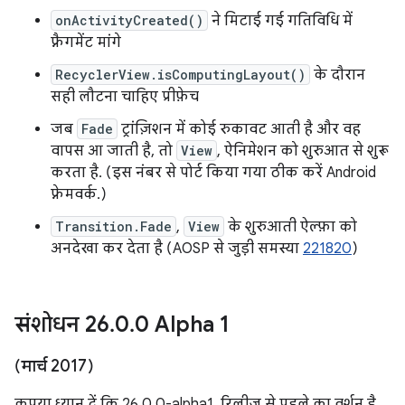
onActivityCreated()
ने मिटाई गई गतिविधि में
फ़्रैगमेंट मांगे
RecyclerView.isComputingLayout()
के दौरान
सही लौटना चाहिए प्रीफ़ेच
जब
Fade
ट्रांज़िशन में कोई रुकावट आती है और वह
वापस आ जाती है, तो
View
, ऐनिमेशन को शुरुआत से शुरू
करता है. (इस नंबर से पोर्ट किया गया ठीक करें Android
फ़्रेमवर्क.)
Transition.Fade
,
View
के शुरुआती ऐल्फ़ा को
अनदेखा कर देता है (AOSP से जुड़ी समस्या
221820
)
संशोधन 26
.
0
.
0 Alpha 1
(मार्च 2017)
कृपया ध्यान दें कि 26.0.0-alpha1, रिलीज़ से पहले का वर्शन है.