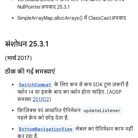
NullPointerअपवाद 25.3.1
SimpleArrayMap.allocArrays() में ClassCastअपवाद
संशोधन 25
.
3
.
1
(मार्च 2017)
ठीक की गई समस्याएं
SwitchCompat
के लिए कम से कम SDK टूल ज़रूरी है
वर्शन 14 या इसके बाद का वर्शन होना चाहिए. (AOSP
समस्या
251302
)
फ़िज़िक्स पर आधारित ऐनिमेशन
updateListener
पहले फ़्रेम को छोड़ देता है.
BottomNavigationView
लेबल का ऐनिमेशन काम नहीं
कर रहा है.