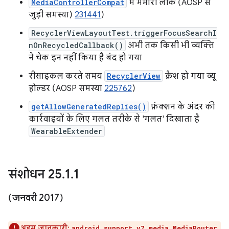
MediaControllerCompat
में मेमोरी लीक (AOSP से
जुड़ी समस्या)
231441
)
RecyclerViewLayoutTest.triggerFocusSearchI
nOnRecycledCallback()
अभी तक किसी भी व्यक्ति
ने चेक इन नहीं किया है बंद हो गया
रीसाइकल करते समय
RecyclerView
क्रैश हो गया व्यू
होल्डर (AOSP समस्या
225762
)
getAllowGeneratedReplies()
फ़ंक्शन के अंदर की
कार्रवाइयों के लिए गलत तरीके से 'गलत' दिखाता है
WearableExtender
संशोधन 25
.
1
.
1
(जनवरी 2017)
अहम जानकारी:
android.support.v7.media.MediaRouter