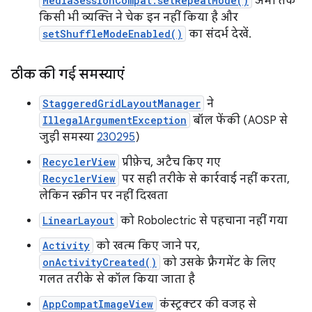
MediaSessionCompat.setRepeatMode()
अभी तक
किसी भी व्यक्ति ने चेक इन नहीं किया है और
setShuffleModeEnabled()
का संदर्भ देखें.
ठीक की गई समस्याएं
StaggeredGridLayoutManager
ने
IllegalArgumentException
बॉल फेंकी (AOSP से
जुड़ी समस्या
230295
)
RecyclerView
प्रीफ़ेच, अटैच किए गए
RecyclerView
पर सही तरीके से कार्रवाई नहीं करता,
लेकिन स्क्रीन पर नहीं दिखता
LinearLayout
को Robolectric से पहचाना नहीं गया
Activity
को खत्म किए जाने पर,
onActivityCreated()
को उसके फ़्रैगमेंट के लिए
गलत तरीके से कॉल किया जाता है
AppCompatImageView
कंस्ट्रक्टर की वजह से