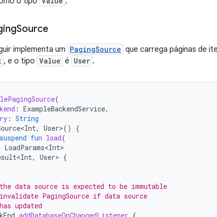
omo o tipo
Value
.
ging
Source
guir implementa um
PagingSource
que carrega páginas de it
t
, e o tipo
Value
é
User
.
lePagingSource
(
kend
:
ExampleBackendService
,
ry
:
String
Source<Int
,
User
>
()
{
suspend
fun
load
(
:
LoadParams<Int>
esult<Int
,
User
>
{
the data source is expected to be immutable
invalidate PagingSource if data source
has updated
kEnd
.
addDatabaseOnChangedListener
{