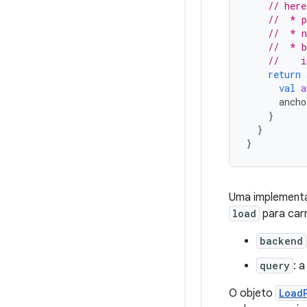
// here
//  * p
//  * n
//  * b
//    i
return
val
a
ancho
}
}
}
Uma implementa
load
para car
backend
query
: 
O objeto
Load