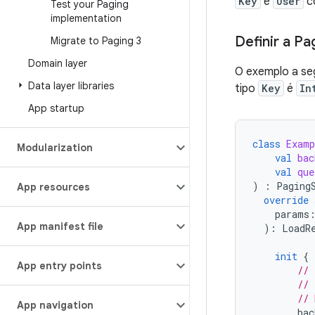
Key
e
User
c
Test your Paging
implementation
Definir a Pa
Migrate to Paging 3
Domain layer
O exemplo a se
Data layer libraries
tipo
Key
é
In
App startup
class
Examp
Modularization
val
bac
val
que
)
:
Paging
App resources
override
params
App manifest file
):
LoadR
init
{
App entry points
// 
// 
// 
App navigation
bac