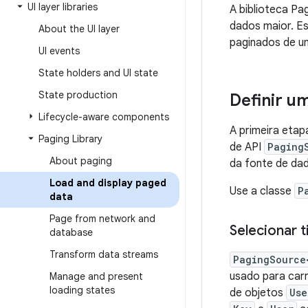
UI layer libraries
A biblioteca Pa
dados maior. Es
About the UI layer
paginados de u
UI events
State holders and UI state
State production
Definir u
Lifecycle-aware components
A primeira etap
Paging Library
de API
Paging
About paging
da fonte de da
Load and display paged
Use a classe
P
data
Page from network and
Selecionar t
database
Transform data streams
PagingSource
usado para carr
Manage and present
loading states
de objetos
Use