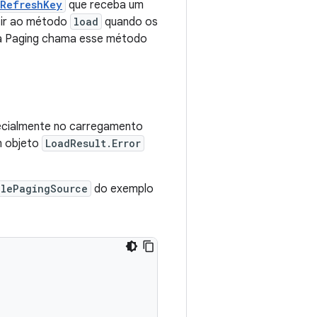
tRefreshKey
que receba um
tir ao método
load
quando os
eca Paging chama esse método
pecialmente no carregamento
m objeto
LoadResult.Error
plePagingSource
do exemplo