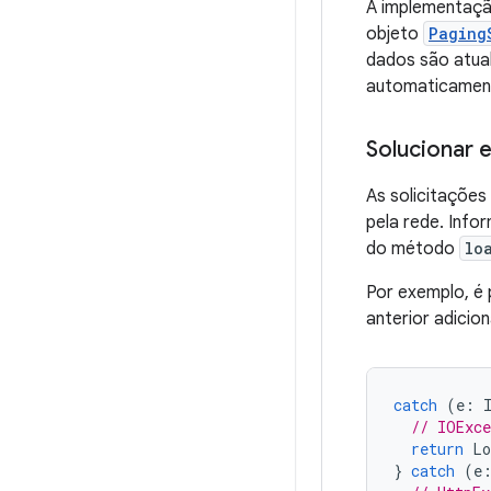
A implementaç
objeto
Paging
dados são atual
automaticament
Solucionar 
As solicitaçõe
pela rede. Inf
do método
lo
Por exemplo, é 
anterior adici
catch
(
e
:
// IOExce
return
Lo
}
catch
(
e