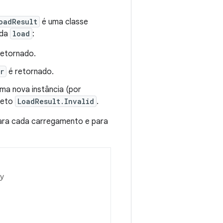
oadResult
é uma classe
ada
load
:
retornado.
r
é retornado.
uma nova instância (por
jeto
LoadResult.Invalid
.
ara cada carregamento e para