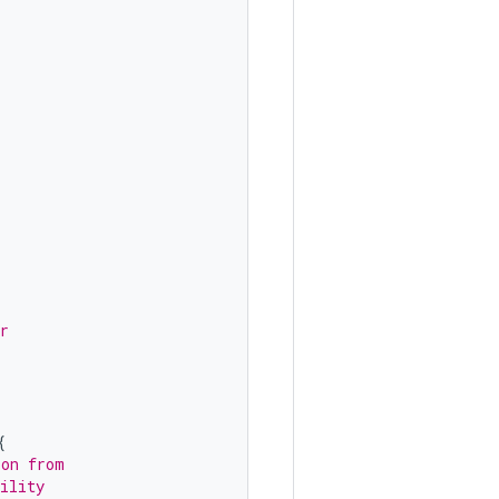
r
{
ion from
ility