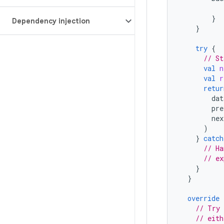
}
Dependency injection
}
try
{
// St
val
n
val
r
retur
dat
pre
nex
)
}
catch
// Ha
// ex
}
}
override
// Try 
// eith