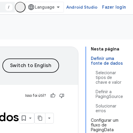
/
Android Studio
Fazer login
Nesta página
Definir uma
fonte de dados
Selecionar
tipos de
chave e valor
Definir a
Isso foi útil?
PagingSource
Solucionar
erros
ados
Configurar um
fluxo de
PagingData