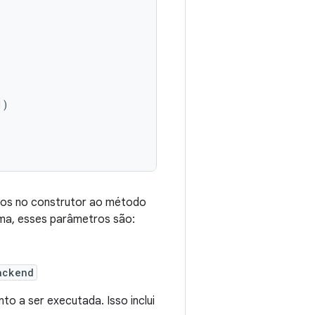
1
)
dos no construtor ao método
ma, esses parâmetros são:
ackend
 a ser executada. Isso inclui