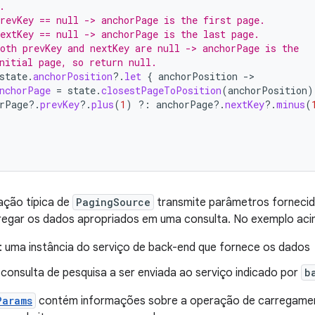
.
revKey == null -> anchorPage is the first page.
extKey == null -> anchorPage is the last page.
oth prevKey and nextKey are null -> anchorPage is the
nitial page, so return null.
state
.
anchorPosition
?.
let
{
anchorPosition
-
nchorPage
=
state
.
closestPageToPosition
(
anchorPosition
)
rPage
?.
prevKey
?.
plus
(
1
)
?:
anchorPage
?.
nextKey
?.
minus
(
ção típica de
PagingSource
transmite parâmetros forneci
regar os dados apropriados em uma consulta. No exemplo aci
: uma instância do serviço de back-end que fornece os dados
a consulta de pesquisa a ser enviada ao serviço indicado por
b
Params
contém informações sobre a operação de carregamento