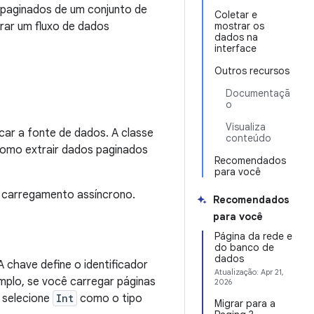
s paginados de um conjunto de
Coletar e
rar um fluxo de dados
mostrar os
dados na
interface
Outros recursos
Documentaçã
o
Visualiza
icar a fonte de dados. A classe
conteúdo
 como extrair dados paginados
Recomendados
para você
a carregamento assíncrono.
Recomendados
para você
Página da rede e
do banco de
dados
 A chave define o identificador
Atualização:
Apr 21,
emplo, se você carregar páginas
2026
, selecione
Int
como o tipo
Migrar para a