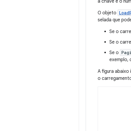
a chave e o núm
O objeto
Load
selada que pod
Se o carr
Se o carr
Se o
Pag
exemplo, 
A figura abaixo
o carregamento