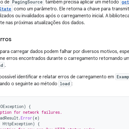
ão de
PagingSource
também precisa aplicar um método
ge
State
como um parâmetro. Ele retorna a chave para transmi
izados ou invalidados após o carregamento inicial. A bibliot
e nas próximas atualizações dos dados.
erros
s para carregar dados podem falhar por diversos motivos, es
orme erros encontrados durante o carregamento retornando u
ad
.
possível identificar e relatar erros de carregamento em
Exam
onando o seguinte ao método
load
:
IOException
)
{
ption for network failures.
adResult
.
Error
(
e
)
:
HttpException
)
{