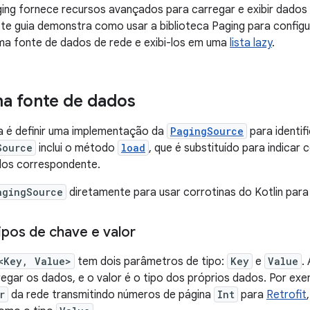
ging fornece recursos avançados para carregar e exibir dado
te guia demonstra como usar a biblioteca Paging para configu
ma fonte de dados de rede e exibi-los em uma
lista lazy
.
ma fonte de dados
a é definir uma implementação da
PagingSource
para identif
Source
inclui o método
load
, que é substituído para indicar
dos correspondente.
agingSource
diretamente para usar corrotinas do Kotlin par
ipos de chave e valor
<Key, Value>
tem dois parâmetros de tipo:
Key
e
Value
.
egar os dados, e o valor é o tipo dos próprios dados. Por ex
r
da rede transmitindo números de página
Int
para
Retrofit