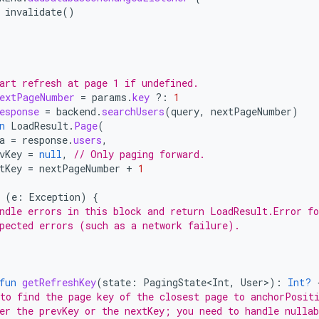
invalidate
()
art refresh at page 1 if undefined.
extPageNumber
=
params
.
key
?:
1
esponse
=
backend
.
searchUsers
(
query
,
nextPageNumber
)
n
LoadResult
.
Page
(
a
=
response
.
users
,
vKey
=
null
,
// Only paging forward.
tKey
=
nextPageNumber
+
1
(
e
:
Exception
)
{
ndle errors in this block and return LoadResult.Error fo
pected errors (such as a network failure).
fun
getRefreshKey
(
state
:
PagingState<Int
,
User
>
):
Int?
to find the page key of the closest page to anchorPosit
er the prevKey or the nextKey; you need to handle nullab