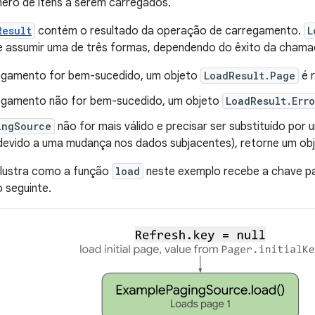
ero de itens a serem carregados.
Result
contém o resultado da operação de carregamento.
L
e assumir uma de três formas, dependendo do êxito da cham
egamento for bem-sucedido, um objeto
LoadResult.Page
é 
egamento não for bem-sucedido, um objeto
LoadResult.Erro
ingSource
não for mais válido e precisar ser substituído por 
devido a uma mudança nos dados subjacentes), retorne um ob
 ilustra como a função
load
neste exemplo recebe a chave p
 seguinte.