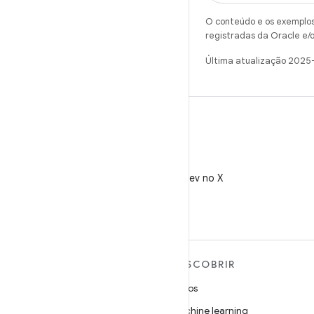
O conteúdo e os exemplos 
registradas da Oracle e/o
Última atualização 2025
X
Siga @AndroidDev no X
MAIS SOBRE O ANDROID
DESCOBRIR
Android
Jogos
Android para empresas
Machine learning