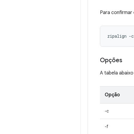
Para confirmar
zipalign -c
Opções
A tabela abaixo
Opção
-c
-f