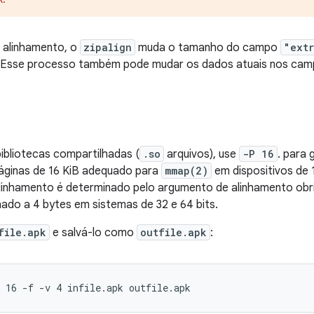
 alinhamento, o
zipalign
muda o tamanho do campo
"ext
. Esse processo também pode mudar os dados atuais nos ca
bibliotecas compartilhadas (
.so
arquivos), use
-P 16
. para 
páginas de 16 KiB adequado para
mmap(2)
em dispositivos de 
alinhamento é determinado pelo argumento de alinhamento obr
nhado a 4 bytes em sistemas de 32 e 64 bits.
file.apk
e salvá-lo como
outfile.apk
:
 16 -f -v 4 infile.apk outfile.apk