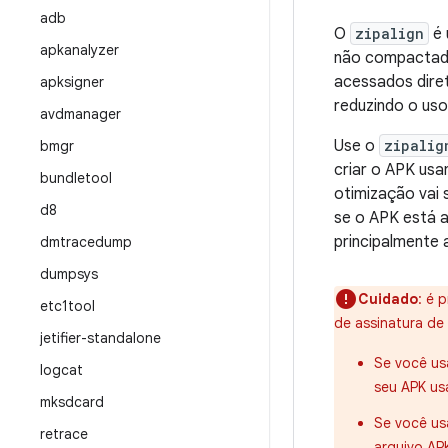
adb
O
zipalign
é 
apkanalyzer
não compactados
acessados dir
apksigner
reduzindo o us
avdmanager
Use o
zipalig
bmgr
criar o APK usan
bundletool
otimização vai 
d8
se o APK está a
principalmente 
dmtracedump
dumpsys
Cuidado
: é 
etc1tool
de assinatura de
jetifier-standalone
Se você u
logcat
seu APK u
mksdcard
Se você us
retrace
arquivo AP