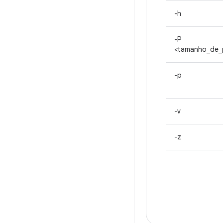
-h
-P
<tamanho_de_
-p
-v
-z