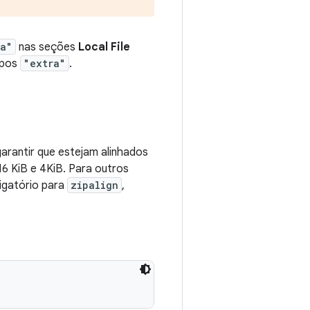
ra"
nas seções
Local File
mpos
"extra"
.
garantir que estejam alinhados
16 KiB e 4KiB. Para outros
igatório para
zipalign
,