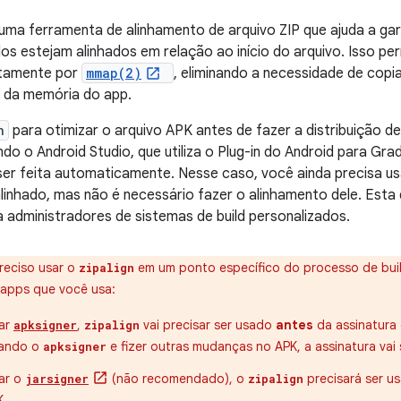
uma ferramenta de alinhamento de arquivo ZIP que ajuda a gar
 estejam alinhados em relação ao início do arquivo. Isso per
etamente por
mmap(2)
, eliminando a necessidade de cop
o da memória do app.
n
para otimizar o arquivo APK antes de fazer a distribuição del
do o Android Studio, que utiliza o Plug-in do Android para Gradl
ser feita automaticamente. Nesse caso, você ainda precisa u
linhado, mas não é necessário fazer o alinhamento dele. Est
a administradores de sistemas de build personalizados.
preciso usar o
em um ponto específico do processo de buil
zipalign
 apps que você usa:
sar
,
vai precisar ser usado
antes
da assinatura 
apksigner
zipalign
sando o
e fizer outras mudanças no APK, a assinatura vai s
apksigner
ar o
(não recomendado), o
precisará ser u
jarsigner
zipalign
K.