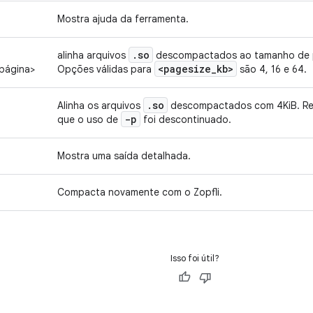
Mostra ajuda da ferramenta.
.
so
alinha arquivos
descompactados ao tamanho de pá
<pagesize
_
kb>
página>
Opções válidas para
são 4, 16 e 64.
.
so
Alinha os arquivos
descompactados com 4KiB. R
-p
que o uso de
foi descontinuado.
Mostra uma saída detalhada.
Compacta novamente com o Zopfli.
Isso foi útil?