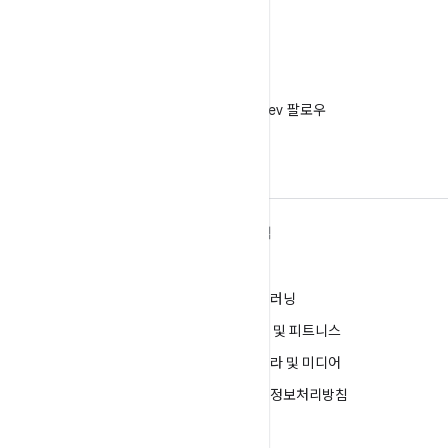
X
X에서 @AndroidDev 팔로우
ANDROID 자세히 알아보기
탐색
Android
게임
엔터프라이즈용 Android
머신러닝
보안
건강 및 피트니스
소스
카메라 및 미디어
뉴스
개인정보처리방침
블로그
5G