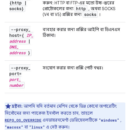
{http
|
করুন: HTTP বা FTP-এর মতো উচ্চ-স্তরের
socks}
http
প্রোটোকলের জন্য
, অথবা SOCKS
socks
(V4 বা V5) প্রক্সির জন্য
।
--proxy
_
ব্যবহার করার জন্য প্রক্সির আইপি বা ডিএনএস
host={
IP
_
ঠিকানা।
address
|
DNS
_
address
}
--proxy
_
সংযোগ করার জন্য প্রক্সি পোর্ট নম্বর।
port=
port
_
number
দ্রষ্টব্য:
আপনি যদি বর্তমান মেশিন থেকে ভিন্ন কোনো অপারেটিং
সিস্টেমের জন্য প্যাকেজ ইনস্টল করতে চান, তাহলে
এনভায়রনমেন্ট ভেরিয়েবলটিকে
,
REPO_OS_OVERRIDE
"windows"
বা
এ সেট করুন।
"macosx"
"linux"