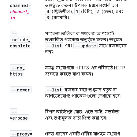
channel=
অন্তর্ভুক্ত করুন। উপলব্ধ চ্যানেলগুলি হল:
channel
_
0
1
2
(স্থিতিশীল),
(বিটা),
(ডেভ), এবং
id
3
(ক্যানারি)।
--
প্যাকেজ তালিকা বা প্যাকেজ আপডেটে
include
_
অপ্রচলিত প্যাকেজ অন্তর্ভুক্ত করুন। শুধুমাত্র
obsolete
--list
--update
এবং
সাথে ব্যবহারের
জন্য।
--no
_
সমস্ত সংযোগকে HTTPS-এর পরিবর্তে HTTP
https
ব্যবহার করতে বাধ্য করুন।
--newer
--list
ব্যবহার করে শুধুমাত্র নতুন বা
আপডেটযোগ্য প্যাকেজগুলো দেখানো হবে।
--
বিশদ আউটপুট মোড। এতে ত্রুটি, সতর্কতা
verbose
এবং তথ্যমূলক বার্তা প্রিন্ট করা হয়।
--proxy=
প্রদত্ত ধরনের একটি প্রক্সির মাধ্যমে সংযোগ