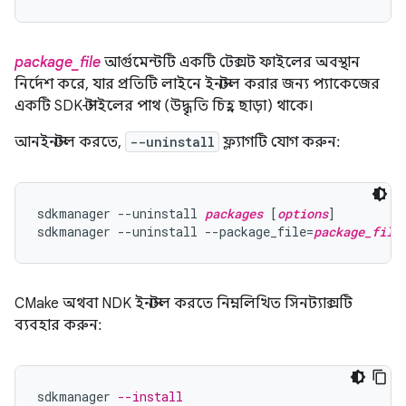
package_file
আর্গুমেন্টটি একটি টেক্সট ফাইলের অবস্থান
নির্দেশ করে, যার প্রতিটি লাইনে ইনস্টল করার জন্য প্যাকেজের
একটি SDK-স্টাইলের পাথ (উদ্ধৃতি চিহ্ন ছাড়া) থাকে।
আনইনস্টল করতে,
--uninstall
ফ্ল্যাগটি যোগ করুন:
sdkmanager --uninstall 
packages
 [
options
]

sdkmanager --uninstall --package_file=
package_file
CMake অথবা NDK ইনস্টল করতে নিম্নলিখিত সিনট্যাক্সটি
ব্যবহার করুন:
sdkmanager
--install