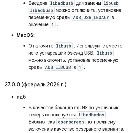
Введена
libadbusb
для замены
libusb
.
libadbusb
можно отключить, установив
переменную среды
ADB_USB_LEGACY
в
значение
1
.
MacOS:
Отключите
libusb
. Используйте вместо
него устаревший бэкэнд USB.
libusb
можно включить, установив переменную
среды
ADB_LIBUSB
в
1
.
37
.
0
.
0 (февраль 2026 г
.
)
адб
В качестве бэкэнда mDNS по умолчанию
теперь используется
libadbmdns
.
Библиотека
openscreen
по-прежнему
включена в качестве резервного варианта,