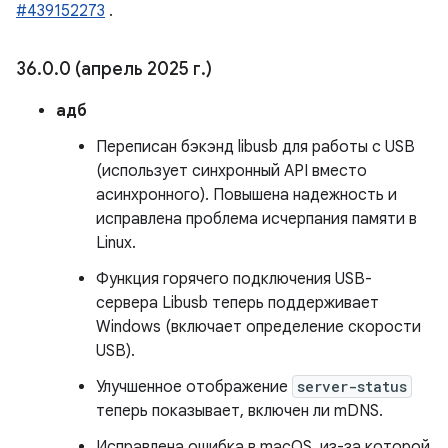
#439152273
.
36
.
0
.
0 (апрель 2025 г
.
)
адб
Переписан бэкэнд libusb для работы с USB
(использует синхронный API вместо
асинхронного). Повышена надежность и
исправлена ​​проблема исчерпания памяти в
Linux.
Функция горячего подключения USB-
сервера Libusb теперь поддерживает
Windows (включает определение скорости
USB).
Улучшенное отображение
server-status
теперь показывает, включен ли mDNS.
Исправлена ​​ошибка в macOS, из-за которой