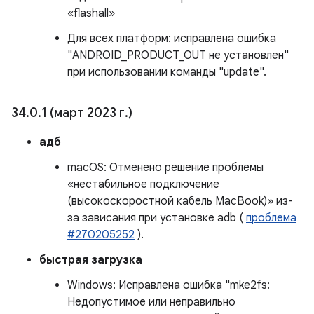
«flashall»
Для всех платформ: исправлена ​​ошибка
"ANDROID_PRODUCT_OUT не установлен"
при использовании команды "update".
34
.
0
.
1 (март 2023 г
.
)
адб
macOS: Отменено решение проблемы
«нестабильное подключение
(высокоскоростной кабель MacBook)» из-
за зависания при установке adb (
проблема
#270205252
).
быстрая загрузка
Windows: Исправлена ​​ошибка "mke2fs:
Недопустимое или неправильно