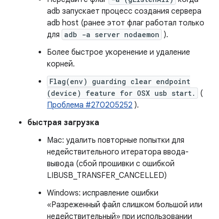
adb запускает процесс создания сервера
adb host (ранее этот флаг работал только
для
adb -a server nodaemon
).
Более быстрое укоренение и удаление
корней.
Flag(env) guarding clear endpoint
(device) feature for OSX usb start.
(
Проблема #270205252
).
быстрая загрузка
Mac: удалить повторные попытки для
недействительного итератора ввода-
вывода (сбой прошивки с ошибкой
LIBUSB_TRANSFER_CANCELLED)
Windows: исправление ошибки
«Разреженный файл слишком большой или
недействительный» при использовании