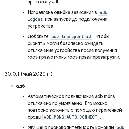
протоколу adb.
Исправлена ​​ошибка зависания в
adb
logcat
при запуске до подключения
устройства.
Добавьте
adb transport-id
, чтобы
скрипты могли безопасно ожидать
отключения устройства после получения
root-прав/отмены root-прав/перезагрузки.
30
.
0
.
1 (май 2020 г
.
)
адб
Автоматическое подключение adb mdns
отключено по умолчанию. Его можно
повторно включить с помощью переменной
среды
ADB_MDNS_AUTO_CONNECT
.
Улучшена производительность команды
adb