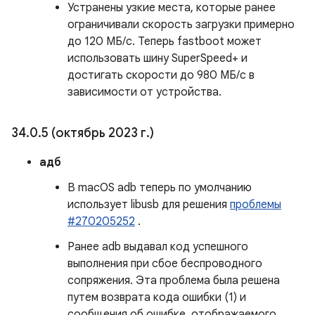
Устранены узкие места, которые ранее
ограничивали скорость загрузки примерно
до 120 МБ/с. Теперь fastboot может
использовать шину SuperSpeed+ и
достигать скорости до 980 МБ/с в
зависимости от устройства.
34
.
0
.
5 (октябрь 2023 г
.
)
адб
В macOS adb теперь по умолчанию
использует libusb для решения
проблемы
#270205252
.
Ранее adb выдавал код успешного
выполнения при сбое беспроводного
сопряжения. Эта проблема была решена
путем возврата кода ошибки (1) и
сообщения об ошибке, отображаемого