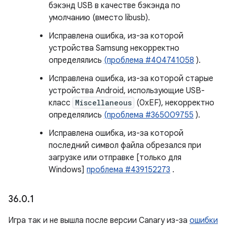
бэкэнд USB в качестве бэкэнда по
умолчанию (вместо libusb).
Исправлена ​​ошибка, из-за которой
устройства Samsung некорректно
определялись
(проблема #404741058
).
Исправлена ​​ошибка, из-за которой старые
устройства Android, использующие USB-
класс
Miscellaneous
(0xEF), некорректно
определялись
(проблема #365009755
).
Исправлена ​​ошибка, из-за которой
последний символ файла обрезался при
загрузке или отправке [только для
Windows]
проблема #439152273
.
36
.
0
.
1
Игра так и не вышла после версии Canary из-за
ошибки