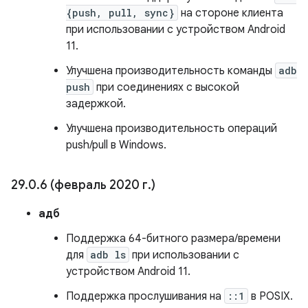
{push, pull, sync}
на стороне клиента
при использовании с устройством Android
11.
Улучшена производительность команды
adb
push
при соединениях с высокой
задержкой.
Улучшена производительность операций
push/pull в Windows.
29
.
0
.
6 (февраль 2020 г
.
)
адб
Поддержка 64-битного размера/времени
для
adb ls
при использовании с
устройством Android 11.
Поддержка прослушивания на
::1
в POSIX.