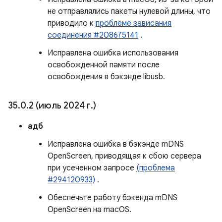
не отправлялись пакеты нулевой длины, что
приводило к
проблеме зависания
соединения #208675141
.
Исправлена ​​ошибка использования
освобожденной памяти после
освобождения в бэкэнде libusb.
35
.
0
.
2 (июль 2024 г
.
)
адб
Исправлена ​​ошибка в бэкэнде mDNS
OpenScreen, приводящая к сбою сервера
при усеченном запросе
(проблема
#294120933)
.
Обеспечьте работу бэкенда mDNS
OpenScreen на macOS.