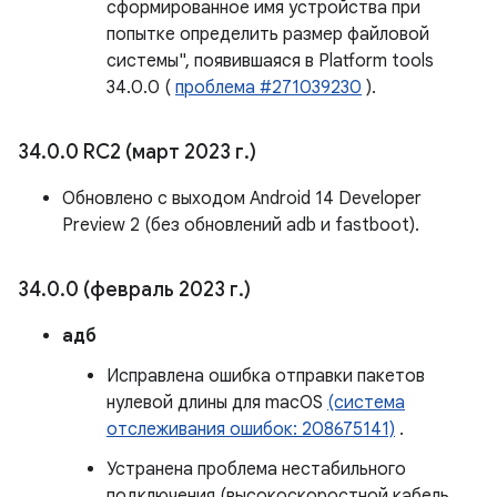
сформированное имя устройства при
попытке определить размер файловой
системы", появившаяся в Platform tools
34.0.0 (
проблема #271039230
).
34
.
0
.
0 RC2 (март 2023 г
.
)
Обновлено с выходом Android 14 Developer
Preview 2 (без обновлений adb и fastboot).
34
.
0
.
0 (февраль 2023 г
.
)
адб
Исправлена ​​ошибка отправки пакетов
нулевой длины для macOS
(система
отслеживания ошибок: 208675141)
.
Устранена проблема нестабильного
подключения (высокоскоростной кабель