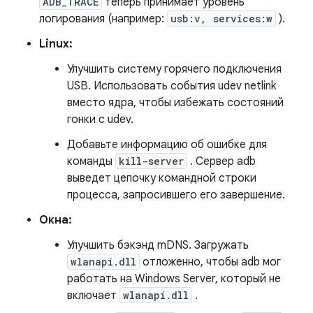
ADB_TRACE
теперь принимает уровень
логирования (например:
usb:v, services:w
).
Linux:
Улучшить систему горячего подключения
USB. Использовать события udev netlink
вместо ядра, чтобы избежать состояний
гонки с udev.
Добавьте информацию об ошибке для
команды
kill-server
. Сервер adb
выведет цепочку командной строки
процесса, запросившего его завершение.
Окна:
Улучшить бэкэнд mDNS. Загружать
wlanapi.dll
отложенно, чтобы adb мог
работать на Windows Server, который не
включает
wlanapi.dll
.