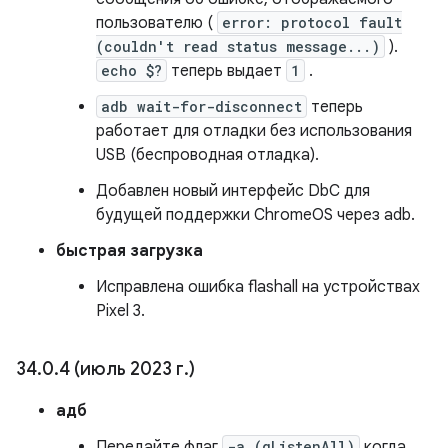
пользователю (
error: protocol fault
(couldn't read status message...)
).
echo $?
теперь выдает
1
.
adb wait-for-disconnect
теперь
работает для отладки без использования
USB (беспроводная отладка).
Добавлен новый интерфейс DbC для
будущей поддержки ChromeOS через adb.
быстрая загрузка
Исправлена ​​ошибка flashall на устройствах
Pixel 3.
34
.
0
.
4 (июль 2023 г
.
)
адб
Передайте флаг
-a (gListenAll)
когда