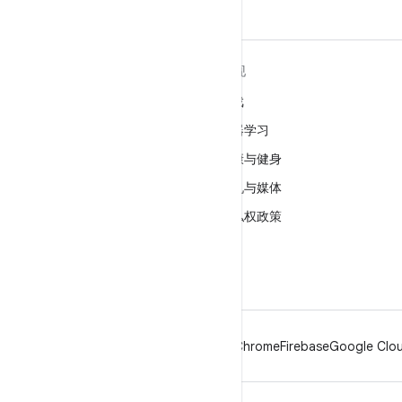
关于 ANDROID
发现
Android
游戏
适用于企业的 Android
机器学习
安全
健康与健身
源代码
相机与媒体
新闻
隐私权政策
博客
5G
播客
Android
Chrome
Firebase
Google Clou