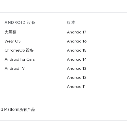
ANDROID 设备
版本
大屏幕
Android 17
Wear OS
Android 16
ChromeOS 设备
Android 15
Android for Cars
Android 14
Android TV
Android 13
Android 12
Android 11
d Platform
所有产品