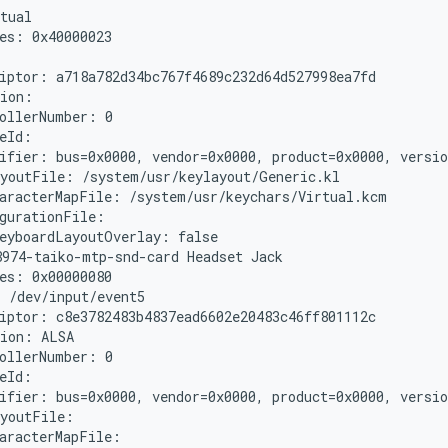
tual

es: 0x40000023

: 
iptor: a718a782d34bc767f4689c232d64d527998ea7fd

ion:

ollerNumber: 0

eId: 
ifier: bus=0x0000, vendor=0x0000, product=0x0000, versio
youtFile: /system/usr/keylayout/Generic.kl

aracterMapFile: /system/usr/keychars/Virtual.kcm

gurationFile:

eyboardLayoutOverlay: false

974-taiko-mtp-snd-card Headset Jack

es: 0x00000080

 /dev/input/event5

iptor: c8e3782483b4837ead6602e20483c46ff801112c

ion: ALSA

ollerNumber: 0

eId:

ifier: bus=0x0000, vendor=0x0000, product=0x0000, versio
youtFile:

aracterMapFile:
