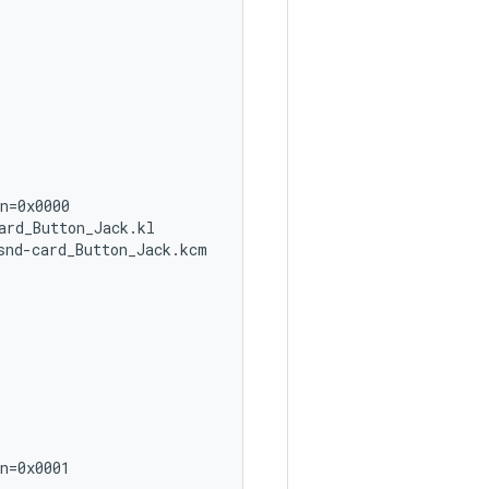
n=0x0000

rd_Button_Jack.kl

nd-card_Button_Jack.kcm

n=0x0001
