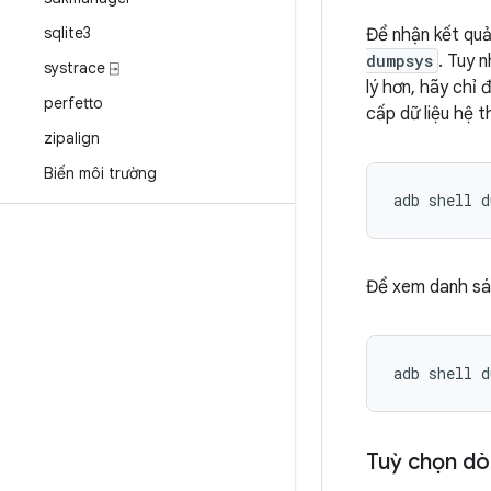
sqlite3
Để nhận kết quả
dumpsys
. Tuy 
systrace ⍈
lý hơn, hãy chỉ
perfetto
cấp dữ liệu hệ 
zipalign
Biến môi trường
Để xem danh sá
Tuỳ chọn dò