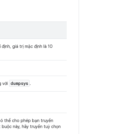
định, giá trị mặc định là 10
dumpsys
g với
.
có thể cho phép bạn truyền
 buộc này, hãy truyền tuỳ chọn