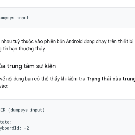
 nhau tuỳ thuộc vào phiên bản Android đang chạy trên thiết bị
g tin bạn thường thấy.
ủa trung tâm sự kiện
 về nội dung bạn có thể thấy khi kiểm tra
Trạng thái của trun
vào:
ER (dumpsys input)

tate:

yboardId: -2
