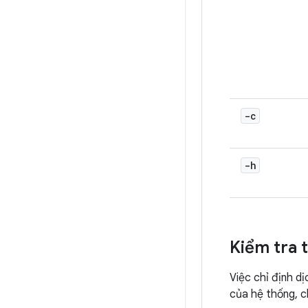
-c
-h
Kiểm tra 
Việc chỉ định d
của hệ thống, c