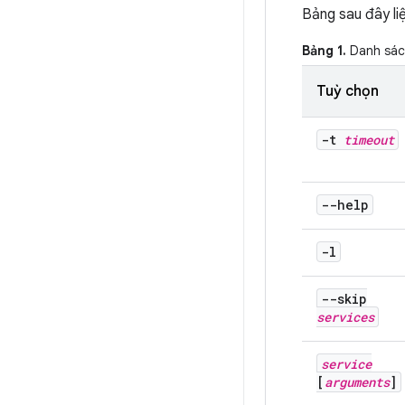
Bảng sau đây li
Bảng 1.
Danh sác
Tuỳ chọn
-t
timeout
--help
-l
--skip
services
service
[
arguments
]