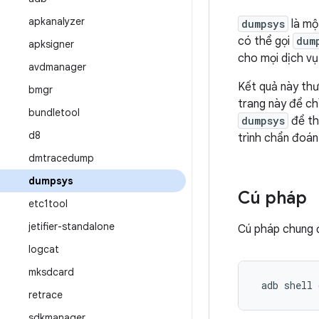
apkanalyzer
dumpsys
là mộ
có thể gọi
dum
apksigner
cho mọi dịch vụ
avdmanager
Kết quả này thư
bmgr
trang này để ch
bundletool
dumpsys
để th
d8
trình chẩn đoá
dmtracedump
dumpsys
Cú pháp
etc1tool
jetifier-standalone
Cú pháp chung 
logcat
mksdcard
 adb shell 
retrace
sdkmanager