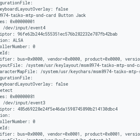
gurationFile:

eyboardLayoutOverlay: false

974-taiko-mtp-snd-card Button Jack

es: 0x00000001

 /dev/input/event4

iptor: 96fe62b244c555351ec576b282232e787fb42bab

ion: ALSA

ollerNumber: 0

eId:

ifier: bus=0x0000, vendor=0x0000, product=0x0000, versio
youtFile: /system/usr/keylayout/msm8974-taiko-mtp-snd-ca
aracterMapFile: /system/usr/keychars/msm8974-taiko-mtp-s
gurationFile:

eyboardLayoutOverlay: false

etect

es: 0x00000081

 /dev/input/event3

iptor: 485d69228e24f5e46da1598745890b214130dbc4

ion:

ollerNumber: 0

eId:

ifier: bus=0x0000, vendor=0x0001, product=0x0001, versio