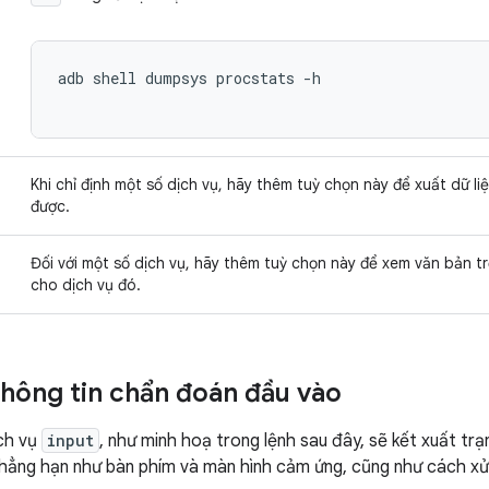
adb shell dumpsys procstats -h

Khi chỉ định một số dịch vụ, hãy thêm tuỳ chọn này để xuất dữ l
được.
Đối với một số dịch vụ, hãy thêm tuỳ chọn này để xem văn bản t
cho dịch vụ đó.
thông tin chẩn đoán đầu vào
ịch vụ
input
, như minh hoạ trong lệnh sau đây, sẽ kết xuất trạ
hẳng hạn như bàn phím và màn hình cảm ứng, cũng như cách xử l