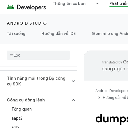
Thông tin cơ bản
Phát triể
ANDROID STUDIO
Tải xuống
Hướng dẫn về IDE
Gemini trong And
sang ngôn n
Tính năng mới trong Bộ công
cụ SDK
Android Developer
Hướng dẫn về 
Công cụ dòng lệnh
Tổng quan
dump
aapt2
adb