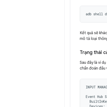
Kết quả sẽ khác
mô tả loại thôn
Trạng thái c
Sau đây là ví dụ
chẩn đoán đầu 
INPUT MANAG
Event Hub S
  BuiltInKe
  Devices:
