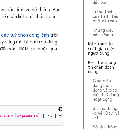
đầu vào
 về các dịch vụ hệ thống. Bạn
Trạng thái
để nhận kết quả chẩn đoán
của trình điều
phối đầu vào
Những điều
g
các tuỳ chọn dòng lệnh
trên
cần kiểm tra
này cũng mô tả cách sử dụng
Kiểm thử hiệu
ị đầu vào, RAM, pin hoặc quá
suất giao diện
người dùng
Kiểm tra thông
tin chẩn đoán
mạng
Giao diện
đang hoạt
động và giao
diện UID đang
hoạt động
Số liệu thống
kê về "Dev" và
ervice
 [
arguments
"Xt"
Số liệu thống