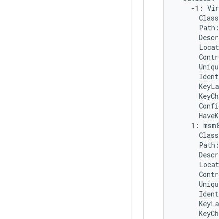
    -1: Vir
      Class
      Path
      Descr
      Locat
      Contr
      Uniqu
      Ident
      KeyLa
      KeyCh
      Confi
      HaveK
    1: msm8
      Class
      Path:
      Descr
      Locat
      Contr
      Uniqu
      Ident
      KeyLa
      KeyCh