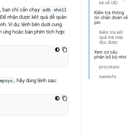
kê về UID
i, bạn chỉ cần chạy
adb shell
Kiểm tra thông
ệ. Để nhận được kết quả dễ quản
tin chẩn đoán về
pin
nh. Ví dụ: lệnh bên dưới cung
m ứng hoặc bàn phím tích hợp:
Kiểm tra kết
quả mà máy
đọc được
Xem cơ cấu
phân bổ bộ nhớ
procstats
meminfo
mpsys
, hãy dùng lệnh sau: