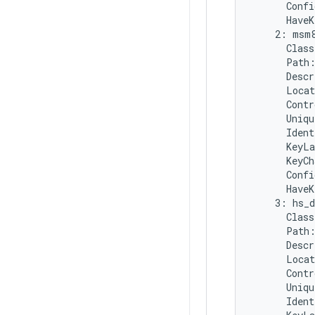
      Confi
      HaveK
    2: msm8
      Class
      Path:
      Descr
      Locat
      Contr
      Uniqu
      Ident
      KeyLa
      KeyCh
      Confi
      HaveK
    3: hs_d
      Class
      Path:
      Descr
      Locat
      Contr
      Uniqu
      Ident