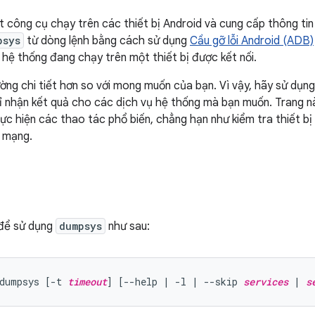
t công cụ chạy trên các thiết bị Android và cung cấp thông tin
psys
từ dòng lệnh bằng cách sử dụng
Cầu gỡ lỗi Android (ADB)
 hệ thống đang chạy trên một thiết bị được kết nối.
ờng chi tiết hơn so với mong muốn của bạn. Vì vậy, hãy sử dụn
ỉ nhận kết quả cho các dịch vụ hệ thống mà bạn muốn. Trang 
ực hiện các thao tác phổ biến, chẳng hạn như kiểm tra thiết b
n mạng.
để sử dụng
dumpsys
như sau:
dumpsys [-t 
timeout
] [--help | -l | --skip 
services
 | 
s