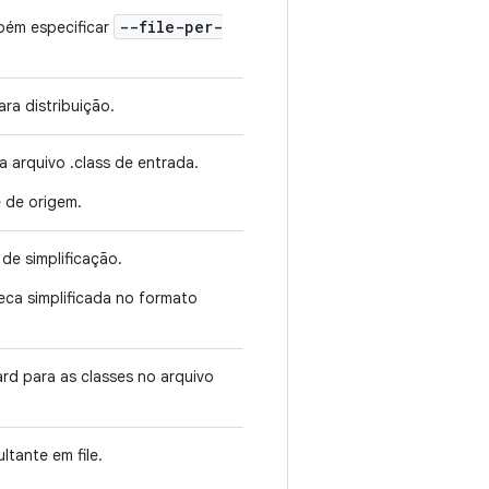
--file-per-
mbém especificar
a distribuição.
 arquivo .class de entrada.
e de origem.
de simplificação.
eca simplificada no formato
d para as classes no arquivo
sultante em
file
.