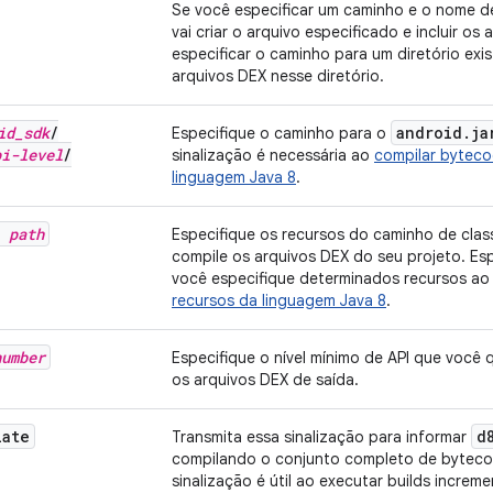
Se você especificar um caminho e o nome d
vai criar o arquivo especificado e incluir os
especificar o caminho para um diretório exi
arquivos DEX nesse diretório.
id
_
sdk
/
android
.
ja
Especifique o caminho para o
pi-level
/
sinalização é necessária ao
compilar byteco
linguagem Java 8
.
h
path
Especifique os recursos do caminho de cla
compile os arquivos DEX do seu projeto. Es
você especifique determinados recursos a
recursos da linguagem Java 8
.
number
Especifique o nível mínimo de API que você 
os arquivos DEX de saída.
iate
d
Transmita essa sinalização para informar
compilando o conjunto completo de byteco
sinalização é útil ao executar builds increm