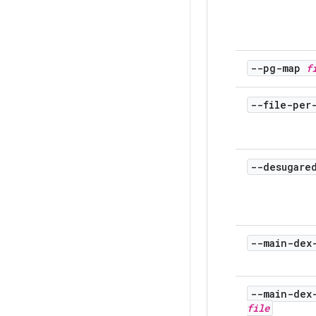
--pg-map
f
--file-per
--desugare
--main-dex
--main-dex
file