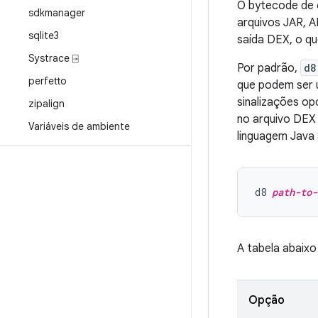
O bytecode de 
sdkmanager
arquivos JAR, A
sqlite3
saída DEX, o que
Systrace ⍈
Por padrão,
d8
perfetto
que podem ser u
sinalizações op
zipalign
no arquivo DEX 
Variáveis de ambiente
linguagem Java 
d8 
path-to-
A tabela abaixo
Opção