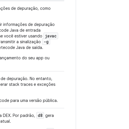
mações de depuração, como
uir informações de depuração
code Java de entrada
javac
se você estiver usando
-g
ansmitir a sinalização
ytecode Java de saída.
 lançamento do seu app ou
de depuração. No entanto,
erar stack traces e exceções
ecode para uma versão pública.
d8
da DEX. Por padrão,
gera
atual.