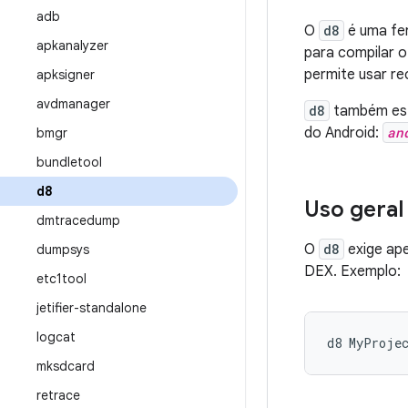
adb
O
d8
é uma fer
apkanalyzer
para compilar 
permite usar re
apksigner
avdmanager
d8
também está
do Android:
an
bmgr
bundletool
d8
Uso geral
dmtracedump
O
d8
exige ap
dumpsys
DEX. Exemplo:
etc1tool
jetifier-standalone
logcat
mksdcard
retrace