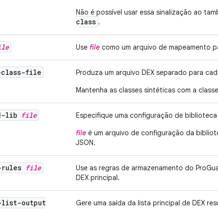
Não é possível usar essa sinalização ao ta
class
.
ile
Use
file
como um arquivo de mapeamento par
-class-file
Produza um arquivo DEX separado para cada
Mantenha as classes sintéticas com a class
d-lib
file
Especifique uma configuração de biblioteca 
file
é um arquivo de configuração da bibliot
JSON.
-rules
file
Use as regras de armazenamento do ProGuar
DEX principal.
-list-output
Gere uma saída da lista principal de DEX re