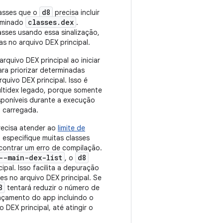
d8
lasses que o
precisa incluir
classes.dex
nominado
.
asses usando essa sinalização,
as no arquivo DEX principal.
rquivo DEX principal ao iniciar
ara priorizar determinadas
rquivo DEX principal. Isso é
ultidex legado, porque somente
isponíveis durante a execução
a carregada.
recisa atender ao
limite de
o especifique muitas classes
ncontrar um erro de compilação.
--main-dex-list
d8
, o
ipal. Isso facilita a depuração
es no arquivo DEX principal. Se
8
tentará reduzir o número de
nçamento do app incluindo o
 DEX principal, até atingir o