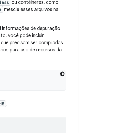
lass
ou contêineres, como
8
mescle esses arquivos na
ui informações de depuração
o, você pode incluir
es que precisam ser compiladas
ários para uso de recursos da
d8
: