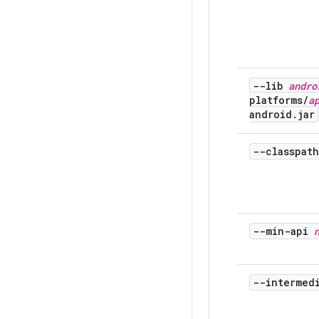
--lib
andro
platforms
/
a
android
.
jar
--classpat
--min-api
--intermed