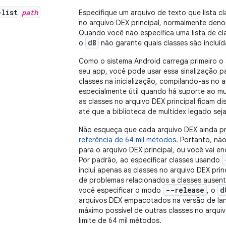
-list
path
Especifique um arquivo de texto que lista c
no arquivo DEX principal, normalmente de
Quando você não especifica uma lista de cl
d8
o
não garante quais classes são incluíd
Como o sistema Android carrega primeiro o a
seu app, você pode usar essa sinalização p
classes na inicialização, compilando-as no a
especialmente útil quando há suporte ao m
as classes no arquivo DEX principal ficam d
até que a biblioteca de multidex legado sej
Não esqueça que cada arquivo DEX ainda p
referência de 64 mil métodos
. Portanto, nã
para o arquivo DEX principal, ou você vai e
Por padrão, ao especificar classes usando
inclui apenas as classes no arquivo DEX princ
de problemas relacionados a classes ausent
--release
d
você especificar o modo
, o
arquivos DEX empacotados na versão de la
máximo possível de outras classes no arquivo
limite de 64 mil métodos.