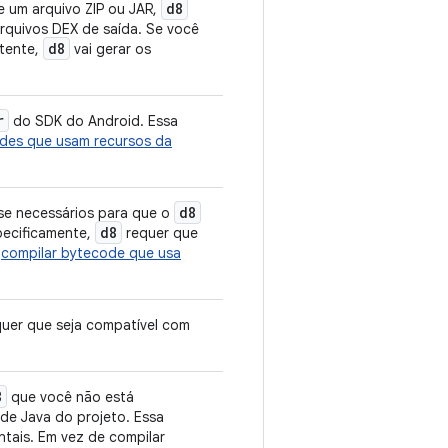
d8
e um arquivo ZIP ou JAR,
 arquivos DEX de saída. Se você
d8
stente,
vai gerar os
r
do SDK do Android. Essa
des que usam recursos da
d8
sse necessários para que o
d8
pecificamente,
requer que
o
compilar bytecode que usa
quer que seja compatível com
8
que você não está
de Java do projeto. Essa
entais. Em vez de compilar