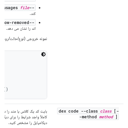
file
--proguard-usages
کند.
--show-removed
اند را نشان می دهد.
نمونه خروجی (نوع/حالت/روش ها


ne()
dex code --class
class
[-
-method
method
]
کاملاً واجد شرایط را برای دیکا
دیکامپایل را مشخص کنید.