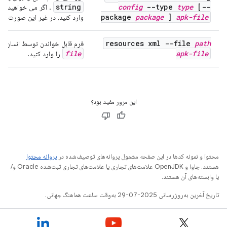
string
config
--type
type
[--
. اگر می خواهید نا
package
package
]
apk-file
وارد کنید، در غیر این صورت از
resources xml --file
path
فرم قابل خواندن توسط انسان یک فایل XML باینری را چاپ می کند. برای تعیین 
file
apk-file
را وارد کنید.
این مرور مفید بود؟
محتوا و نمونه کدها در این صفحه مشمول پروانه‌های توصیف‌شده در
پروانه محتوا
هستند. جاوا و OpenJDK علامت‌های تجاری یا علامت‌های تجاری ثبت‌شده Oracle و/
یا وابسته‌های آن هستند.
تاریخ آخرین به‌روزرسانی 2025-07-29 به‌وقت ساعت هماهنگ جهانی.