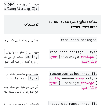
turnType
فرمت کامپایل متد
java/lang/String;I)V
مشاهده منابع ذخیره شده در res/ و
توضیحات
resources.arsc
resources packages
لیستی از بسته هایی که در جدول
pe
resources configs --type
فهرستی از تنظیمات را برای
string
type
[--package
package
]
است. اگر می خواهید
apk-file
را وارد کنید، در غیر این صورت 
resources value --config
مقدار منبع مشخص شده بر اسا
g
type
config
--name
name
--type
نوع منبع است، مانند
type
[--package
package
]
اگر می خواهید نام بسته جدول 
apk-file
این صورت از اولین بسته تعریف
resources names --config
فهرستی از نام منابع را برای پی