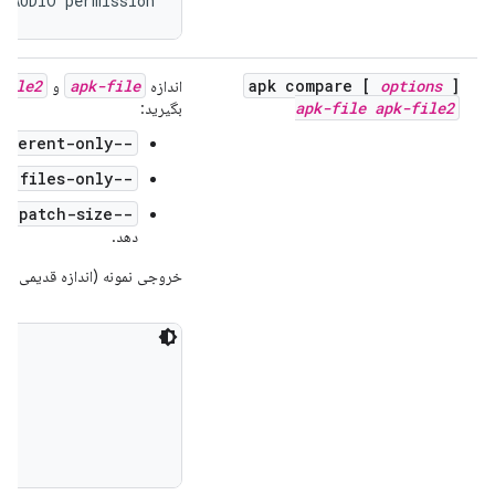
D_AUDIO permission
file2
apk-file
apk compare [
options
]
اندازه
و
apk-file
apk-file2
بگیرید:
--different-only
--files-only
: و
--patch-size
: ت
دهد.
خروجی نمونه (اندازه قدیمی / اند

