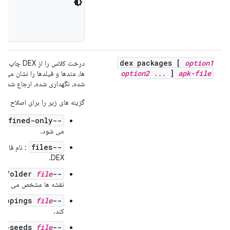
dex packages [
option1
درخت کلاس را از DEX چاپ می کند. در خروجی،
option2
.
.
.
]
apk-file
ها، متدها و فیلدها را نشان می د
شده، نگهداری شده، ارجاع شده 
گزینه های زیر را برای اصلاح خر
--defined-only
می شود.
--files
DEX.
file
--proguard-folder
نقشه ها مشخص می کند.
file
--proguard-mappings
کند.
file
--proguard-seeds