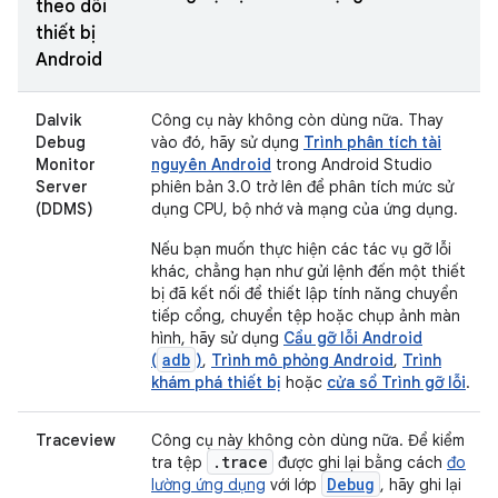
theo dõi
thiết bị
Android
Dalvik
Công cụ này không còn dùng nữa. Thay
Debug
vào đó, hãy sử dụng
Trình phân tích tài
Monitor
nguyên Android
trong Android Studio
Server
phiên bản 3.0 trở lên để phân tích mức sử
(DDMS)
dụng CPU, bộ nhớ và mạng của ứng dụng.
Nếu bạn muốn thực hiện các tác vụ gỡ lỗi
khác, chẳng hạn như gửi lệnh đến một thiết
bị đã kết nối để thiết lập tính năng chuyển
tiếp cổng, chuyển tệp hoặc chụp ảnh màn
hình, hãy sử dụng
Cầu gỡ lỗi Android
adb
(
)
,
Trình mô phỏng Android
,
Trình
khám phá thiết bị
hoặc
cửa sổ Trình gỡ lỗi
.
Traceview
Công cụ này không còn dùng nữa. Để kiểm
.trace
tra tệp
được ghi lại bằng cách
đo
Debug
lường ứng dụng
với lớp
, hãy ghi lại