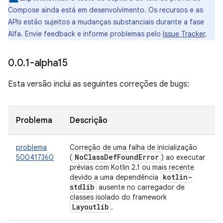
Compose ainda está em desenvolvimento. Os recursos e as
APIs estão sujeitos a mudanças substanciais durante a fase
Alfa. Envie feedback e informe problemas pelo
Issue Tracker
.
0
.
0
.
1-alpha15
Esta versão inclui as seguintes correções de bugs:
Problema
Descrição
problema
Correção de uma falha de inicialização
No
Class
Def
Found
Error
500417360
(
) ao executar
prévias com Kotlin 2.1 ou mais recente
kotlin-
devido a uma dependência
stdlib
ausente no carregador de
classes isolado do framework
Layoutlib
.