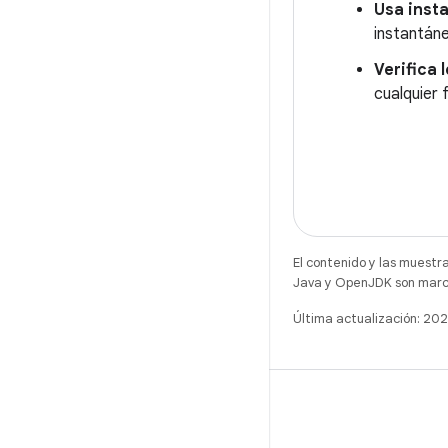
Usa inst
instantán
Verifica 
cualquier 
El contenido y las muestr
Java y OpenJDK son marca
Última actualización: 2