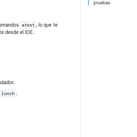
pruebas
 comandos
atest
, lo que te
e desde el IDE.
ulador.
lunch
.