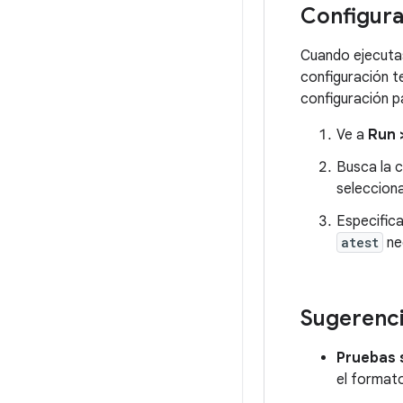
Configura
Cuando ejecuta
configuración t
configuración p
Ve a
Run 
Busca la 
seleccio
Especifica
atest
ne
Sugerenci
Pruebas 
el format