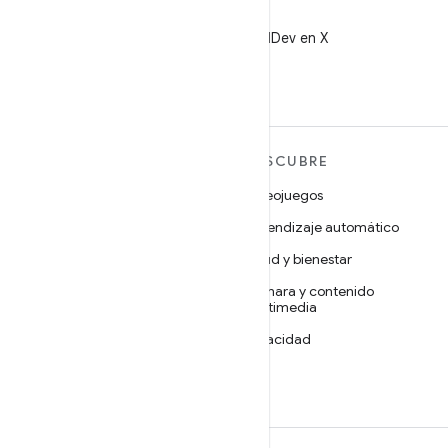
X
Sigue a @AndroidDev en X
MÁS ANDROID
DESCUBRE
Android
Videojuegos
Android para empresas
Aprendizaje automático
Seguridad
Salud y bienestar
Código abierto
Cámara y contenido
multimedia
Noticias
Privacidad
Blog
5G
Podcasts