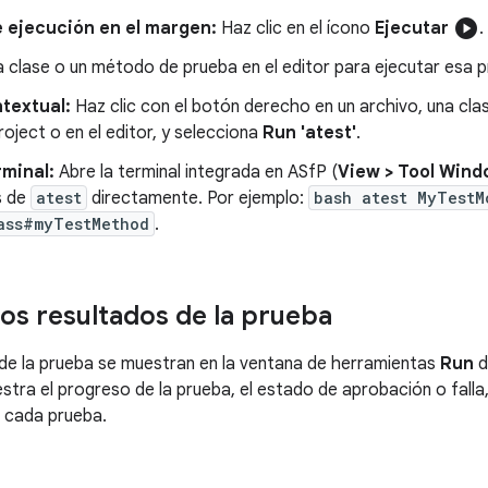
play_circle
e ejecución en el margen:
Haz clic en el ícono
Ejecutar
.
a clase o un método de prueba en el editor para ejecutar esa p
textual:
Haz clic con el botón derecho en un archivo, una cla
oject o en el editor, y selecciona
Run 'atest'
.
rminal:
Abre la terminal integrada en ASfP (
View > Tool Wind
s de
atest
directamente. Por ejemplo:
bash atest MyTestM
ass#myTestMethod
.
los resultados de la prueba
de la prueba se muestran en la ventana de herramientas
Run
d
stra el progreso de la prueba, el estado de aprobación o falla
 cada prueba.