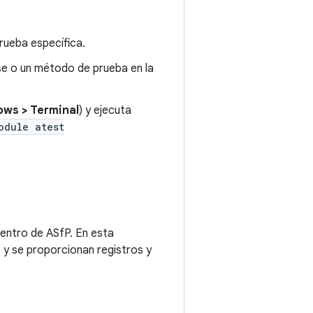
rueba específica.
se o un método de prueba en la
ows > Terminal
) y ejecuta
odule atest
entro de ASfP. En esta
, y se proporcionan registros y