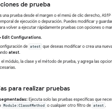
ciones de prueba
s una prueba desde el margen o el menú de clic derecho, ASf
emporal de ejecución o depuración. Puedes modificar y guard
ara volver a ejecutar rápidamente pruebas con opciones o mar
> Edit Configurations
.
configuración de
atest
que deseas modificar o crea una nueva
nando
atest
.
 el módulo, la clase y el método de prueba, y agrega las opci
cesarias.
as para realizar pruebas
segmentadas:
Ejecuta solo las pruebas específicas que nece
o
Module:Class#Method
o cualquier otro filtro de
atest
.