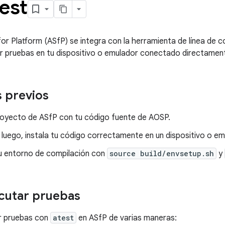
est
for Platform (ASfP) se integra con la herramienta de línea de
r pruebas en tu dispositivo o emulador conectado directament
s previos
royecto de ASfP con tu código fuente de AOSP.
 luego, instala tu código correctamente en un dispositivo o em
 tu entorno de compilación con
source build/envsetup.sh
y
cutar pruebas
r pruebas con
atest
en ASfP de varias maneras: