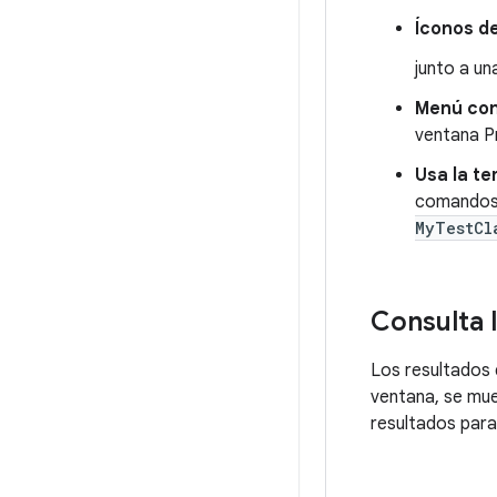
Íconos d
junto a un
Menú con
ventana Pr
Usa la te
comando
MyTestCl
Consulta 
Los resultados 
ventana, se mue
resultados para