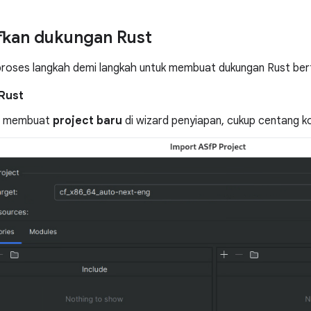
fkan dukungan Rust
proses langkah demi langkah untuk membuat dukungan Rust berf
 Rust
t membuat
project baru
di wizard penyiapan, cukup centang ko