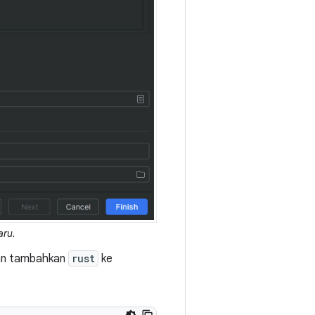
aru.
n tambahkan
rust
ke