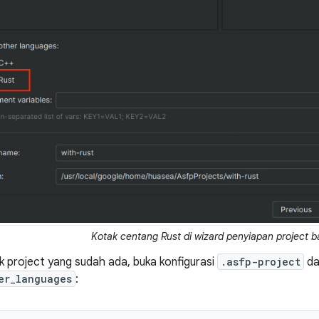
Kotak centang Rust di wizard penyiapan project b
k project yang sudah ada, buka konfigurasi
.asfp-project
da
er_languages
: