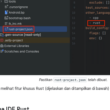
Pastikan
telah dibuat.
rust-project.json
melihat fitur khusus Rust (dijelaskan dan ditampilkan di bawah) 
ma IDE Rust