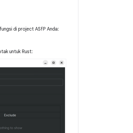
ungsi di project ASfP Anda:
tak untuk Rust: