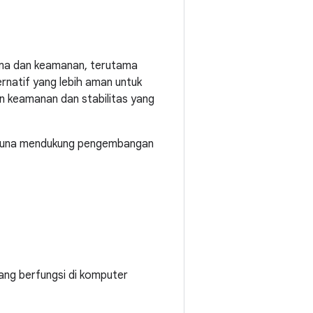
ma dan keamanan, terutama
rnatif yang lebih aman untuk
keamanan dan stabilitas yang
) guna mendukung pengembangan
ng berfungsi di komputer