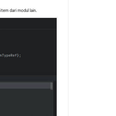
tem dari modul lain.