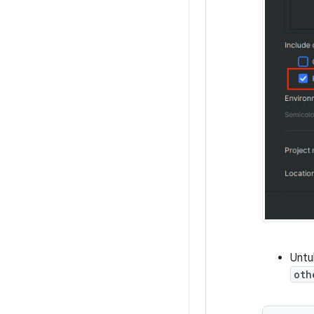
Untu
oth