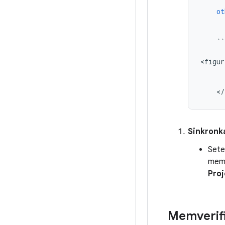
ot
``
<
figur
<
/
Sinkronk
Sete
mema
Proj
Memverifi