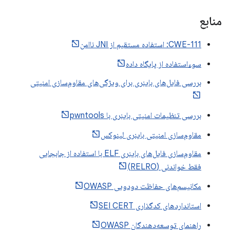
منابع
CWE-111: استفاده مستقیم از JNI ناامن
سوءاستفاده از پایگاه داده
بررسی فایل‌های باینری برای ویژگی‌های مقاوم‌سازی امنیتی
بررسی تنظیمات امنیتی باینری با pwntools
مقاوم‌سازی امنیتی باینری لینوکس
مقاوم‌سازی فایل‌های باینری ELF با استفاده از جابجایی
فقط خواندنی (RELRO)
مکانیسم‌های حفاظت دودویی OWASP
استانداردهای کدگذاری SEI CERT
راهنمای توسعه‌دهندگان OWASP