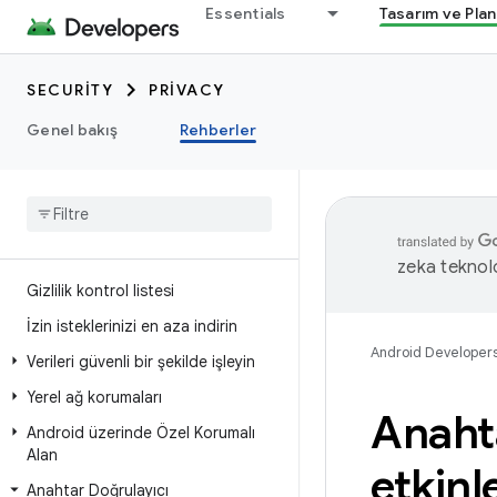
Essentials
Tasarım ve Pla
SECURITY
PRIVACY
Genel bakış
Rehberler
zeka teknoloj
Gizlilik kontrol listesi
İzin isteklerinizi en aza indirin
Android Developer
Verileri güvenli bir şekilde işleyin
Yerel ağ korumaları
Anahta
Android üzerinde Özel Korumalı
Alan
etkinl
Anahtar Doğrulayıcı