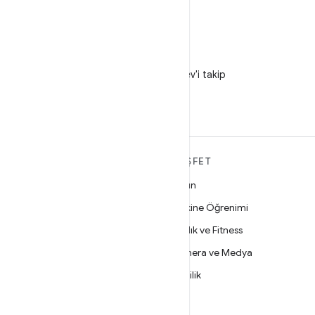
X
X'te @AndroidDev'i takip
edin
ANDROID HAKKINDA
KEŞFET
DAHA FAZLA
Oyun
Android
Makine Öğrenimi
İşletmeler için Android
Sağlık ve Fitness
Güvenlik
Kamera ve Medya
Kaynak
Gizlilik
Haber
5G
Blog