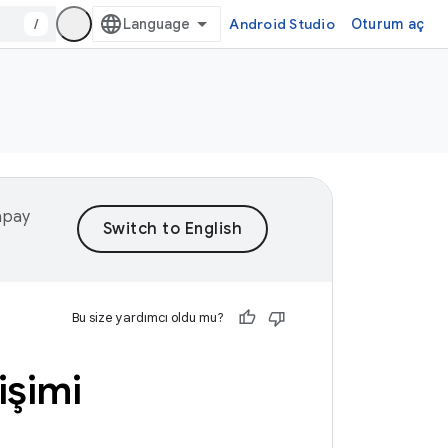
/
Android Studio
Oturum aç
yapay
Bu size yardımcı oldu mu?
işimi