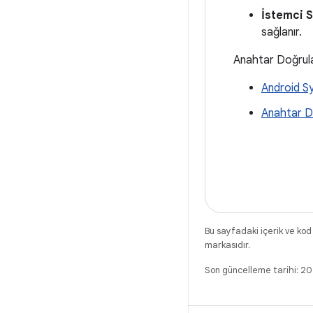
İstemci S
sağlanır.
Anahtar Doğrulay
Android Sy
Anahtar Do
Bu sayfadaki içerik ve kod
markasıdır.
Son güncelleme tarihi: 2