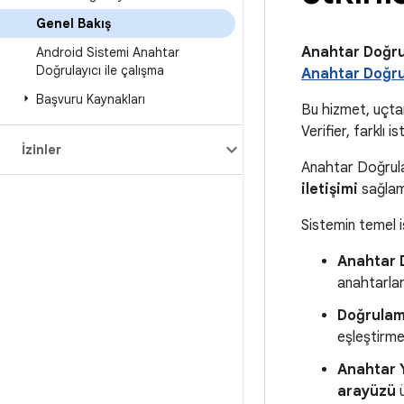
Genel Bakış
Anahtar Doğrul
Android Sistemi Anahtar
Doğrulayıcı ile çalışma
Anahtar Doğru
Başvuru Kaynakları
Bu hizmet, uçta
Verifier, farklı
İzinler
Anahtar Doğrulay
iletişimi
sağlam
Sistemin temel iş
Anahtar 
anahtarlar
Doğrulam
eşleştirme)
Anahtar 
arayüzü
ü