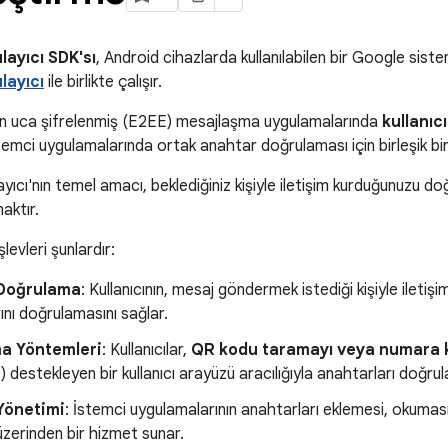
ayıcı SDK'sı
, Android cihazlarda kullanılabilen bir Google sis
layıcı
ile birlikte çalışır.
n uca şifrelenmiş (E2EE) mesajlaşma uygulamalarında
kullanıcı
 istemci uygulamalarında ortak anahtar doğrulaması için birleşik bi
ıcı'nın temel amacı, beklediğiniz kişiyle iletişim kurduğunuzu d
aktır.
levleri şunlardır:
Doğrulama
: Kullanıcının, mesaj göndermek istediği kişiyle iletiş
ını doğrulamasını sağlar.
a Yöntemleri
: Kullanıcılar,
QR kodu taramayı veya numara k
 destekleyen bir kullanıcı arayüzü aracılığıyla anahtarları doğrula
Yönetimi
: İstemci uygulamalarının anahtarları eklemesi, okuması
zerinden bir hizmet sunar.