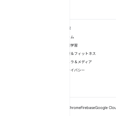
ー
ANDROID の詳細
探索
Android
ゲーム
エンタープライズ向け Android
機械学習
セキュリティ
健康＆フィットネス
ソース
カメラ＆メディア
ニュース
プライバシー
ブログ
5G
ポッドキャスト
Android
Chrome
Firebase
Google Clou