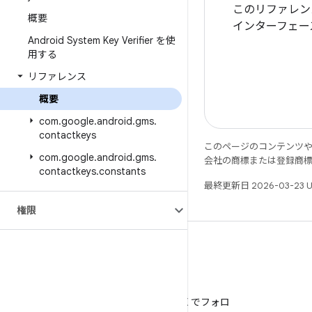
このリファレンス
概要
インターフェー
Android System Key Verifier を使
用する
リファレンス
概要
com
.
google
.
android
.
gms
.
contactkeys
このページのコンテンツ
com
.
google
.
android
.
gms
.
会社の商標または登録商
contactkeys
.
constants
最終更新日 2026-03-23 
権限
X
@AndroidDev を X でフォロ