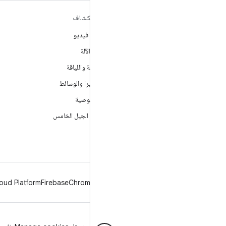
مزيد من المعلومات حول نظام
استكشاف
التشغيل ANDROID
ألعاب فيديو
Android
تعلُم الآلة
Android for Enterprise
الصحة واللياقة
الأمان
الكاميرا والوسائط
المصدر
الخصوصية
الأخبار
شبكة الجيل الخامس
المدوّنة
ملفات بودكاست
oud Platform
Firebase
Chrome
Android