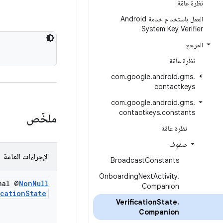
نظرة عامّة
العمل باستخدام خدمة Android
System Key Verifier
المرجع
نظرة عامّة
com
.
google
.
android
.
gms
.
contactkeys
com
.
google
.
android
.
gms
.
contactkeys
.
constants
ملخّص
نظرة عامّة
صفوف
الإجراءات العامة
Broadcast
Constants
Onboarding
Next
Activity
.
nal @
Non
Null
Companion
ication
State
Verification
State
.
Companion