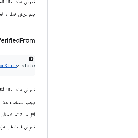
تعرض هذه الدالة ا
يتم عرض خطأ إذا لم
Verified
From
onState
> states)
تعرض هذه الدالة أقل
يجب استخدام هذا ال
أقل حالة تم التحقّق
تعرِض قيمة فارغة إذ