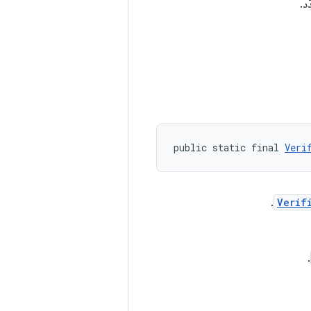
د.
public static final 
Veri
.
Verif
.