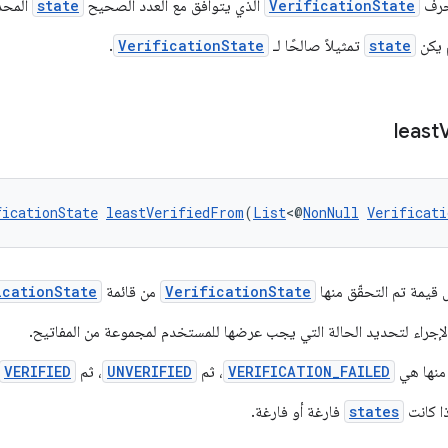
لحرف
VerificationState
الذي يتوافق مع العدد الصحيح
state
المحدّ
 يكن
state
تمثيلاً صالحًا لـ
VerificationState
.
least
ficationState
leastVerifiedFrom
(
List
<@
NonNull
Verificati
 قيمة تم التحقّق منها
VerificationState
من قائمة
icationState
إجراء لتحديد الحالة التي يجب عرضها للمستخدم لمجموعة من المفاتيح.
 منها هي
VERIFICATION_FAILED
، ثم
UNVERIFIED
، ثم
VERIFIED
ا كانت
states
فارغة أو فارغة.