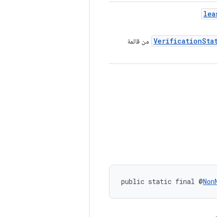
lea
VerificationSta
من قائمة
public static final @
Non