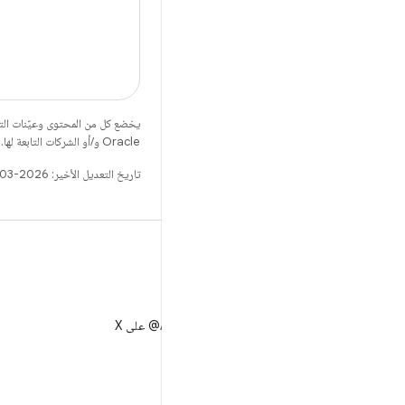
يخضع كل من المحتوى وعيّنات الت
Oracle و/أو الشركات التابعة لها.
تاريخ التعديل الأخير: 2026-03-23 (حسب التوقيت العالمي المتفَّق عليه)
X
متابعة AndroidDev@ على X