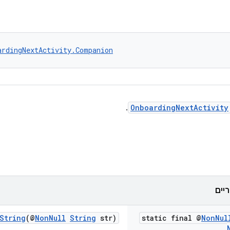
ardingNextActivity.Companion
.
OnboardingNextActivity
String
(@
NonNull
String
str)
static final @
Non
Nul