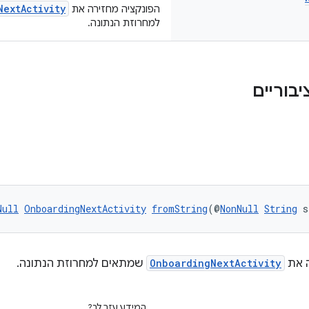
NextActivity
הפונקציה מחזירה את
למחרוזת הנתונה.
Null
OnboardingNextActivity
fromString
(@
NonNull
String
 s
ה את
OnboardingNextActivity
שמתאים למחרוזת הנתונה.
המידע עזר לך?