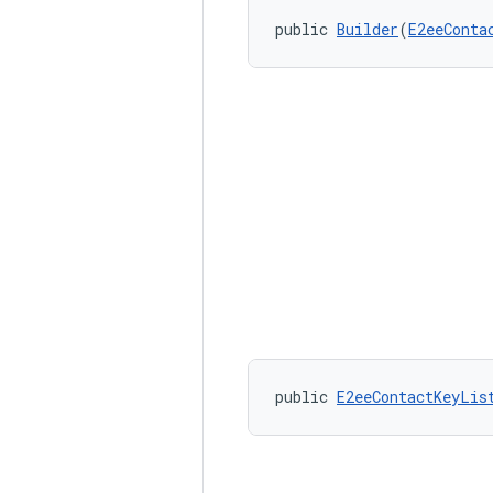
public 
Builder
(
E2eeConta
public 
E2eeContactKeyLis