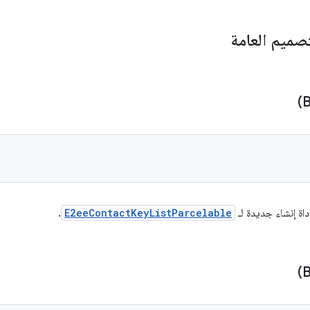
صميم العامة
اة إنشاء جديدة لـ
E2eeContactKeyListParcelable
.