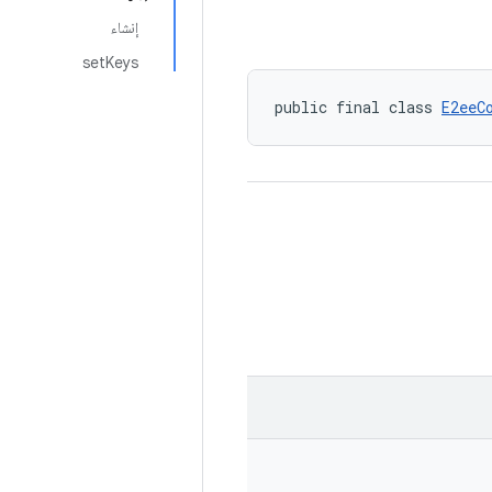
إنشاء
setKeys
public final class 
E2eeC