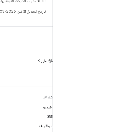
Oracle و/أو الشركات التابعة لها.
تاريخ التعديل الأخير: 2026-03-23 (حسب التوقيت العالمي المتفَّق عليه)
X
متابعة AndroidDev@ على X
مزيد من المعلومات حول نظام
استكشاف
التشغيل ANDROID
ألعاب فيديو
Android
تعلُم الآلة
Android for Enterprise
الصحة واللياقة
الأمان