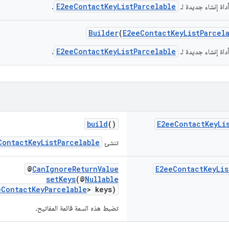
E2eeContactKeyListParcelable
داة إنشاء جديدة لـ
.
Builder
(
E2eeContactKeyListParcel
E2eeContactKeyListParcelable
داة إنشاء جديدة لـ
.
build
()
E2ee
Contact
Key
Li
ContactKeyListParcelable
تنشئ
@
CanIgnoreReturnValue
E2ee
Contact
Key
Lis
setKeys
(@
Nullable
eContactKeyParcelable
> keys)
تضبط هذه السمة قائمة المفاتيح.