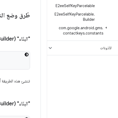
E2ee
Self
Key
Parcelable
طُرق وضع الت
E2ee
Self
Key
Parcelable
.
Builder
com
.
google
.
android
.
gms
.
contactkeys
.
constants
"البنّاء" (Builder)
الأذونات
تنشئ هذه الطريقة أد
"البنّاء" (Builder)