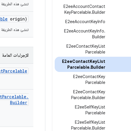
تنشئ هذه الطريقة أ
E2ee
Account
Contact
Key
Parcelable
.
Builder
able
origin)
E2ee
Account
Key
Info
تنشئ هذه الطريقة أ
E2ee
Account
Key
Info
.
Builder
E2ee
Contact
Key
List
Parcelable
الإجراءات العامة
E2ee
Contact
Key
List
Parcelable
.
Builder
st
Parcelable
E2ee
Contact
Key
Parcelable
E2ee
Contact
Key
t
Parcelable
.
Parcelable
.
Builder
Builder
E2ee
Self
Key
List
Parcelable
E2ee
Self
Key
List
Parcelable
.
Builder