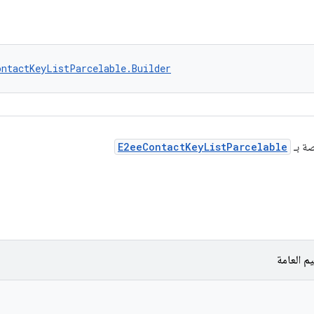
ontactKeyListParcelable.Builder
صة بـ
E2eeContactKeyListParcelable
م العامة