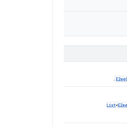
E2ee
.
List
<
E2e