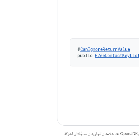
@
CanIgnoreReturnValue
public 
E2eeContactKeyLis
. إنّ Java وOpenJDK هما علامتان تجاريتان مسجَّلتان لشركة