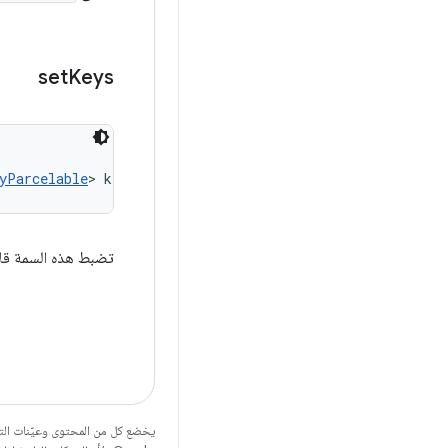
set
Keys
yParcelable
> keys)
تضبط هذه السمة قائم
يخضع كل من المحتوى وعيّنات الت