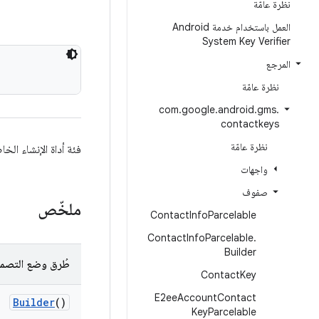
نظرة عامّة
العمل باستخدام خدمة Android
System Key Verifier
المرجع
نظرة عامّة
com
.
google
.
android
.
gms
.
contactkeys
نظرة عامّة
فئة أداة الإنشاء الخا
واجهات
صفوف
ملخّص
Contact
Info
Parcelable
Contact
Info
Parcelable
.
Builder
طُرق وضع التصمي
Contact
Key
E2ee
Account
Contact
Builder
()
Key
Parcelable