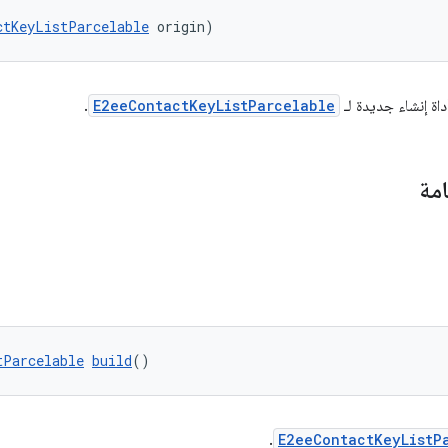
ctKeyListParcelable
 origin)
اة إنشاء جديدة لـ
E2eeContactKeyListParcelable
.
امة
tParcelable
build
()
.
E2eeContactKeyListP