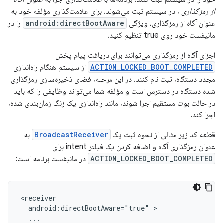
از رمزگذاری
، در سیستم ثبت می‌شوند. برای علامت‌گذاری مؤلفه خود به
عنوان آگاه از رمزگذاری، ویژگی
android:directBootAware
را در
مانیفست خود روی true تنظیم کنید.
اجزای آگاه از رمزگذاری می‌توانند برای دریافت پیام پخش
ACTION_LOCKED_BOOT_COMPLETED
از سیستم هنگام راه‌اندازی
مجدد دستگاه، ثبت نام کنند. در این مرحله، فضای ذخیره‌سازی رمزگذاری
شده دستگاه در دسترس است و مؤلفه شما می‌تواند وظایفی را که باید
در حالت بوت مستقیم اجرا شوند، مانند راه‌اندازی یک زنگ زمان‌بندی شده،
اجرا کند.
قطعه کد زیر مثالی از نحوه ثبت یک
BroadcastReceiver
به
عنوان رمزگذاری آگاه و اضافه کردن یک فیلتر intent برای
ACTION_LOCKED_BOOT_COMPLETED
در مانیفست برنامه است:
android:directBootAware="true"