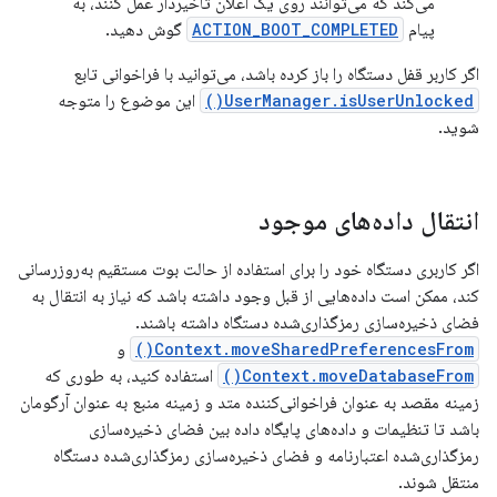
می‌کند که می‌توانند روی یک اعلان تأخیردار عمل کنند، به
پیام
ACTION_BOOT_COMPLETED
گوش دهید.
اگر کاربر قفل دستگاه را باز کرده باشد، می‌توانید با فراخوانی تابع
UserManager.isUserUnlocked()
این موضوع را متوجه
شوید.
انتقال داده‌های موجود
اگر کاربری دستگاه خود را برای استفاده از حالت بوت مستقیم به‌روزرسانی
کند، ممکن است داده‌هایی از قبل وجود داشته باشد که نیاز به انتقال به
فضای ذخیره‌سازی رمزگذاری‌شده دستگاه داشته باشند.
Context.moveSharedPreferencesFrom()
و
Context.moveDatabaseFrom()
استفاده کنید، به طوری که
زمینه مقصد به عنوان فراخوانی‌کننده متد و زمینه منبع به عنوان آرگومان
باشد تا تنظیمات و داده‌های پایگاه داده بین فضای ذخیره‌سازی
رمزگذاری‌شده اعتبارنامه و فضای ذخیره‌سازی رمزگذاری‌شده دستگاه
منتقل شوند.