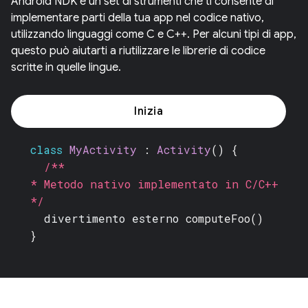
Android NDK è un set di strumenti che ti consente di
implementare parti della tua app nel codice nativo,
utilizzando linguaggi come C e C++. Per alcuni tipi di app,
questo può aiutarti a riutilizzare le librerie di codice
scritte in quelle lingue.
Inizia
class
MyActivity
:
Activity
() {
/**
* Metodo nativo implementato in C/C++
*/
divertimento esterno
computeFoo()
}