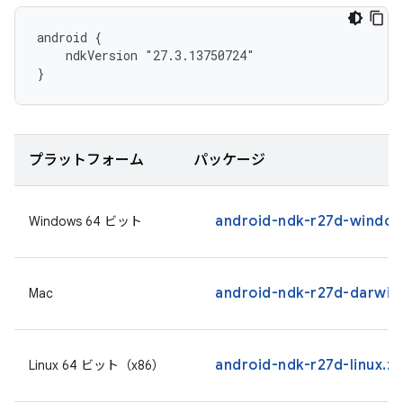
android {

    ndkVersion "27.3.13750724"

}
プラットフォーム
パッケージ
android-ndk-r27d-window
Windows 64 ビット
android-ndk-r27d-darwin
Mac
android-ndk-r27d-linux.zi
Linux 64 ビット（x86）