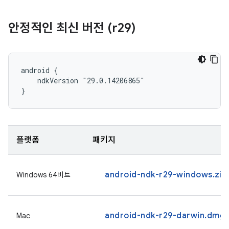
안정적인 최신 버전 (r29)
android {

    ndkVersion "29.0.14206865"

}
플랫폼
패키지
android-ndk-r29-windows.zip
Windows 64비트
android-ndk-r29-darwin.dmg
Mac