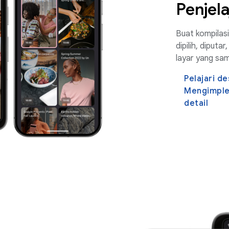
Penjel
Buat kompilasi
dipilih, diputa
layar yang sa
Pelajari de
Mengimplem
detail