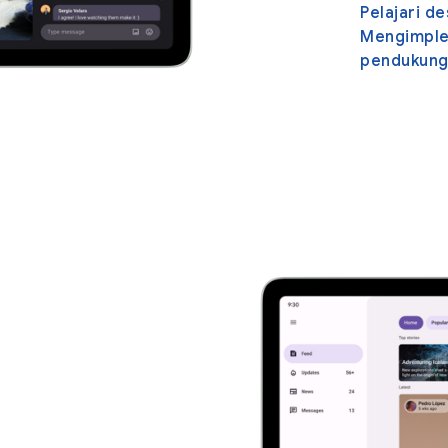
Pelajari d
Mengimplem
pendukun