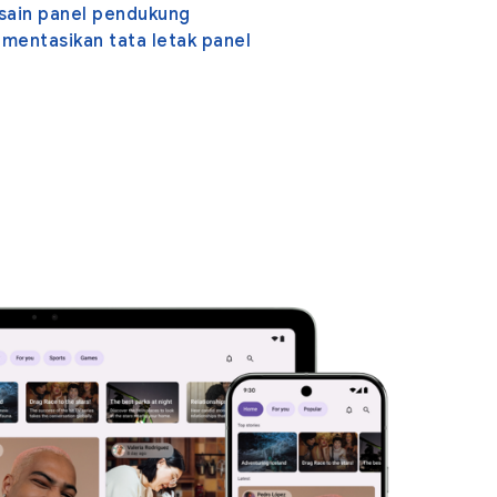
esain panel pendukung
entasikan tata letak panel
g