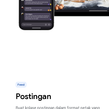
Feed
Postingan
Buat kolase postingan dalam format petak yang