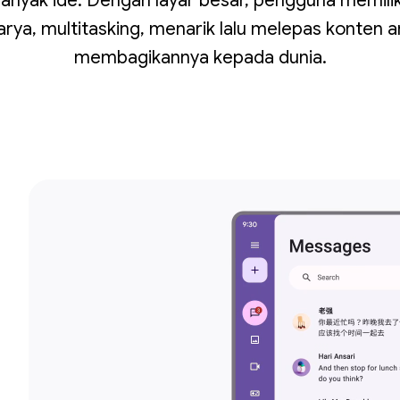
 banyak ide. Dengan layar besar, pengguna memilik
arya, multitasking, menarik lalu melepas konten an
membagikannya kepada dunia.