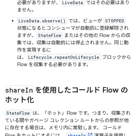
必要がありますが、
LiveData
ではその必要はあり
ません。
LiveData.observe()
では、ビューが
STOPPED
状態になるとコンシューマが自動的に登録解除され
ますが、
StateFlow
またはその他の Flow からの収
集では、収集は自動的には停止されません。同じ動
作を実現するに
は、
Lifecycle.repeatOnLifecycle
ブロックから
Flow を収集する必要があります。
share
In
を使用したコールド Flow の
ホット化
StateFlow
は、「ホット」Flow です。つまり、収集され
ている間やガベージ コレクション ルートからの参照が他
に存在する場合は、メモリ内に常駐します。
コールド
Flow をホットにするには、
shareIn
演算子を使用し