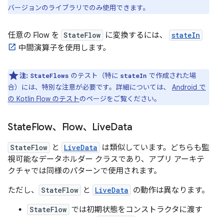
バージョンのライブラリでのみ使用できます。
任意の Flow を
StateFlow
に変換するには、
stateIn
中間演算子を使用します。
注:
のテスト（特に
で作成された場
StateFlows
stateIn
合）には、特別な注意が必要です。詳細については、
Android で
の Kotlin Flow のテスト
のページをご覧ください。
State
Flow、Flow、Live
Data
StateFlow
と
LiveData
は類似しています。どちらも監
視可能なデータホルダー クラスであり、アプリ アーキテ
クチャでは同様のパターンで使用されます。
ただし、
StateFlow
と
LiveData
の動作は異なります。
StateFlow
では初期状態をコンストラクタに渡す