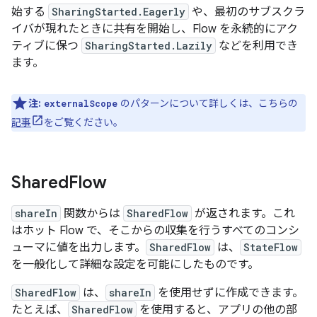
始する
SharingStarted.Eagerly
や、最初のサブスクラ
イバが現れたときに共有を開始し、Flow を永続的にアク
ティブに保つ
SharingStarted.Lazily
などを利用でき
ます。
注:
のパターンについて詳しくは、こちらの
externalScope
記事
をご覧ください。
Shared
Flow
shareIn
関数からは
SharedFlow
が返されます。これ
はホット Flow で、そこからの収集を行うすべてのコンシ
ューマに値を出力します。
SharedFlow
は、
StateFlow
を一般化して詳細な設定を可能にしたものです。
SharedFlow
は、
shareIn
を使用せずに作成できます。
たとえば、
SharedFlow
を使用すると、アプリの他の部