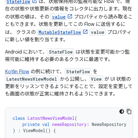
StateFlow
は、状態保持用の監視可能な Flow で、現
在の状態や状態更新の情報をコレクタに出力します。現在
の状態の値は、その
value
プロパティから読み取るこ
ともできます。状態を更新してこの Flow に送信するに
は、 クラスの
MutableStateFlow
value
プロパティ
に新しい値を割り当てます。
Android において、
StateFlow
は状態を変更可能かつ監
視可能に維持する必要のあるクラスに最適です。
Kotlin Flow
の例に続けて、
StateFlow
を
LatestNewsViewModel
から公開し、
View
が UI 状態の
更新をリッスンできるようにすることで、設定を変更して
も画面の状態が正常に維持されるようにできます。
class
LatestNewsViewModel
(
private
val
newsRepository
:
NewsRepository
)
:
ViewModel
()
{