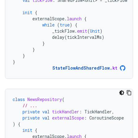
val
tickFlow
:
SharedFlow<Unit>
=
_tickFlow
init
{
externalScope
.
launch
{
while
(
true
)
{
_tickFlow
.
emit
(
Unit
)
delay
(
tickIntervalMs
)
}
}
}
}
StateFlowAndSharedFlow
.
kt
class
NewsRepository
(
// ...
private
val
tickHandler
:
TickHandler
,
private
val
externalScope
:
CoroutineScope
)
{
init
{
externalScope
.
launch
{