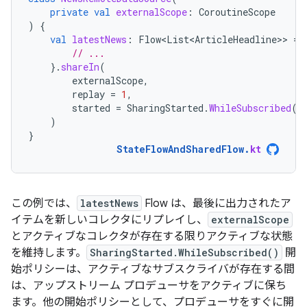
private
val
externalScope
:
CoroutineScope
)
{
val
latestNews
:
Flow<List<ArticleHeadline>
>
=
// ...
}.
shareIn
(
externalScope
,
replay
=
1
,
started
=
SharingStarted
.
WhileSubscribed
()
)
}
StateFlowAndSharedFlow
.
kt
この例では、
latestNews
Flow は、最後に出力されたア
イテムを新しいコレクタにリプレイし、
externalScope
とアクティブなコレクタが存在する限りアクティブな状態
を維持します。
SharingStarted.WhileSubscribed()
開
始ポリシーは、アクティブなサブスクライバが存在する間
は、アップストリーム プロデューサをアクティブに保ち
ます。他の開始ポリシーとして、プロデューサをすぐに開