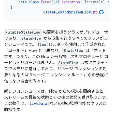
data
class
Error
(
val
exception
:
Throwable
)
:
L
}
StateFlowAndSharedFlow
.
kt
MutableStateFlow
の更新を担うクラスがプロデューサ
であり、
StateFlow
から収集を行うすべてのクラスがコ
ンシューマです。
flow
ビルダーを使用して作成された
「コールド
」Flow とは異なり、
StateFlow
は「ホット
」
です。つまり、この Flow から収集してもプロデューサ コ
ードはトリガーされません。
StateFlow
は常にアクティ
ブでメモリに常駐しており、ガベージ コレクションの対
象となるのはガベージ コレクション ルートからの参照が
他にない場合のみです。
新しいコンシューマは、Flow からの収集を開始すると、
ストリームの最後の状態とその後の状態を受け取ります。
この動作は、
LiveData
などの他の監視可能なクラスと
同様です。