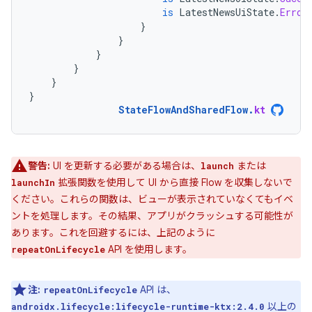
is
LatestNewsUiState
.
Error
}
}
}
}
}
}
StateFlowAndSharedFlow
.
kt
警告:
UI を更新する必要がある場合は、
または
launch
拡張関数を使用して UI から直接 Flow を収集しないで
launchIn
ください。これらの関数は、ビューが表示されていなくてもイベ
ントを処理します。その結果、アプリがクラッシュする可能性が
あります。これを回避するには、上記のように
API を使用します。
repeatOnLifecycle
注:
API は、
repeatOnLifecycle
以上の
androidx.lifecycle:lifecycle-runtime-ktx:2.4.0