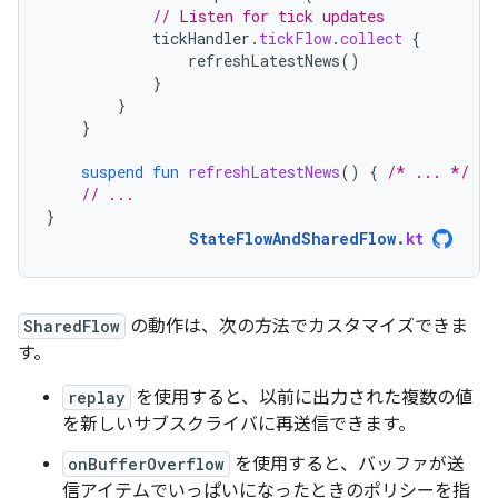
// Listen for tick updates
tickHandler
.
tickFlow
.
collect
{
refreshLatestNews
()
}
}
}
suspend
fun
refreshLatestNews
()
{
/* ... */
}
// ...
}
StateFlowAndSharedFlow
.
kt
SharedFlow
の動作は、次の方法でカスタマイズできま
す。
replay
を使用すると、以前に出力された複数の値
を新しいサブスクライバに再送信できます。
onBufferOverflow
を使用すると、バッファが送
信アイテムでいっぱいになったときのポリシーを指