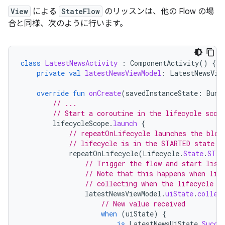
View
による
StateFlow
のリッスンは、他の Flow の場
合と同様、次のように行います。
class
LatestNewsActivity
:
ComponentActivity
()
{
private
val
latestNewsViewModel
:
LatestNewsVie
override
fun
onCreate
(
savedInstanceState
:
Bund
// ...
// Start a coroutine in the lifecycle scop
lifecycleScope
.
launch
{
// repeatOnLifecycle launches the bloc
// lifecycle is in the STARTED state (
repeatOnLifecycle
(
Lifecycle
.
State
.
STAR
// Trigger the flow and start list
// Note that this happens when lif
// collecting when the lifecycle i
latestNewsViewModel
.
uiState
.
collec
// New value received
when
(
uiState
)
{
is
LatestNewsUiState
.
Succe