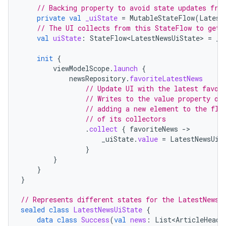
// Backing property to avoid state updates fro
private
val
_uiState
=
MutableStateFlow
(
Latest
// The UI collects from this StateFlow to get 
val
uiState
:
StateFlow<LatestNewsUiState>
=
_u
init
{
viewModelScope
.
launch
{
newsRepository
.
favoriteLatestNews
// Update UI with the latest favor
// Writes to the value property of
// adding a new element to the flo
// of its collectors
.
collect
{
favoriteNews
-
_uiState
.
value
=
LatestNewsUiS
}
}
}
}
// Represents different states for the LatestNews 
sealed
class
LatestNewsUiState
{
data
class
Success
(
val
news
:
List<ArticleHeadl