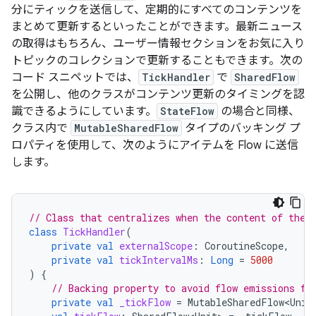
分にティックを送信して、定期的にすべてのコンテンツを
まとめて更新するといったことができます。最新ニュース
の取得はもちろん、ユーザー情報セクションをお気に入り
トピックのコレクションで更新することもできます。次の
コード スニペットでは、
TickHandler
で
SharedFlow
を公開し、他のクラスがコンテンツ更新のタイミングを認
識できるようにしています。
StateFlow
の場合と同様、
クラス内で
MutableSharedFlow
タイプのバッキング プ
ロパティを使用して、次のようにアイテムを Flow に送信
します。
// Class that centralizes when the content of the 
class
TickHandler
(
private
val
externalScope
:
CoroutineScope
,
private
val
tickIntervalMs
:
Long
=
5000
)
{
// Backing property to avoid flow emissions fr
private
val
_tickFlow
=
MutableSharedFlow<Unit