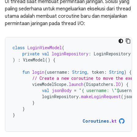
UI thread saat membuat permintaan jaringan. Solusi yang
paling sederhana untuk mengeluarkan eksekusi dari thread
utama adalah membuat coroutine baru dan menjalankan
permintaan jaringan pada thread I/O:
class
LoginViewModel
(
private
val
loginRepository
:
LoginRepository
)
:
ViewModel
()
{
fun
login
(
username
:
String
,
token
:
String
)
{
// Create a new coroutine to move the exec
viewModelScope
.
launch
(
Dispatchers
.
IO
)
{
val
jsonBody
=
"{ username: \"
$
usernam
loginRepository
.
makeLoginRequest
(
jsonB
}
}
}
Coroutines
.
kt