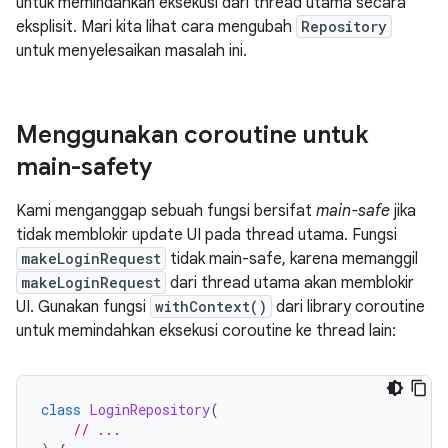
untuk memindahkan eksekusi dari thread utama secara
eksplisit. Mari kita lihat cara mengubah
Repository
untuk menyelesaikan masalah ini.
Menggunakan coroutine untuk
main-safety
Kami menganggap sebuah fungsi bersifat
main-safe
jika
tidak memblokir update UI pada thread utama. Fungsi
makeLoginRequest
tidak main-safe, karena memanggil
makeLoginRequest
dari thread utama akan memblokir
UI. Gunakan fungsi
withContext()
dari library coroutine
untuk memindahkan eksekusi coroutine ke thread lain:
class
LoginRepository
(
// ...