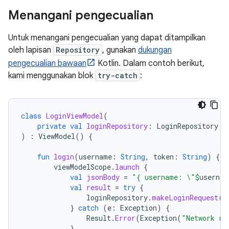
Menangani pengecualian
Untuk menangani pengecualian yang dapat ditampilkan
oleh lapisan
Repository
, gunakan
dukungan
pengecualian bawaan
Kotlin. Dalam contoh berikut,
kami menggunakan blok
try-catch
:
class
LoginViewModel
(
private
val
loginRepository
:
LoginRepository
)
:
ViewModel
()
{
fun
login
(
username
:
String
,
token
:
String
)
{
viewModelScope
.
launch
{
val
jsonBody
=
"{ username: \"
$
usernam
val
result
=
try
{
loginRepository
.
makeLoginRequest
(
j
}
catch
(
e
:
Exception
)
{
Result
.
Error
(
Exception
(
"Network re
}