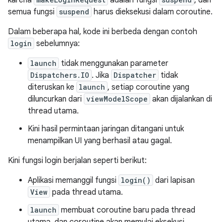
karena
adalah fungsi
, dan
semua fungsi
suspend
harus dieksekusi dalam coroutine.
Dalam beberapa hal, kode ini berbeda dengan contoh
login
sebelumnya:
launch
tidak menggunakan parameter
Dispatchers.IO
. Jika
Dispatcher
tidak
diteruskan ke
launch
, setiap coroutine yang
diluncurkan dari
viewModelScope
akan dijalankan di
thread utama.
Kini hasil permintaan jaringan ditangani untuk
menampilkan UI yang berhasil atau gagal.
Kini fungsi login berjalan seperti berikut:
Aplikasi memanggil fungsi
login()
dari lapisan
View
pada thread utama.
launch
membuat coroutine baru pada thread