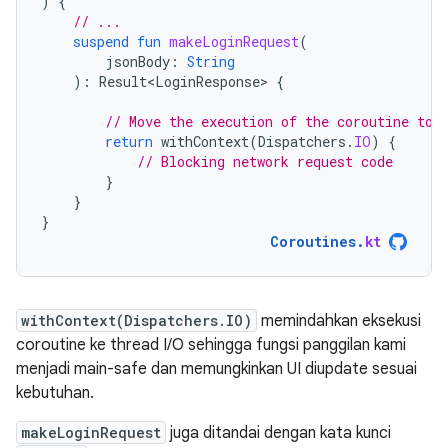
)
{
// ...
suspend
fun
makeLoginRequest
(
jsonBody
:
String
):
Result<LoginResponse>
{
// Move the execution of the coroutine to 
return
withContext
(
Dispatchers
.
IO
)
{
// Blocking network request code
}
}
}
Coroutines
.
kt
withContext(Dispatchers.IO)
memindahkan eksekusi
coroutine ke thread I/O sehingga fungsi panggilan kami
menjadi main-safe dan memungkinkan UI diupdate sesuai
kebutuhan.
makeLoginRequest
juga ditandai dengan kata kunci