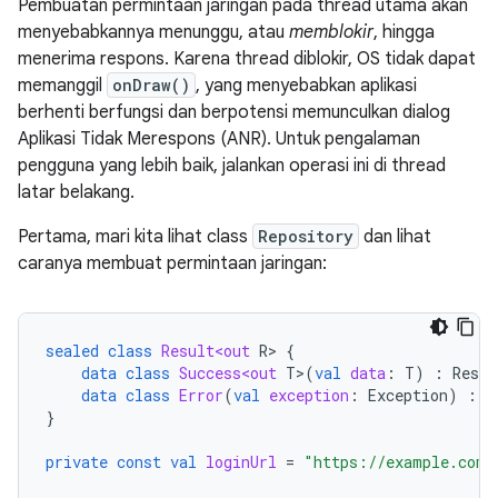
Pembuatan permintaan jaringan pada thread utama akan
menyebabkannya menunggu, atau
memblokir
, hingga
menerima respons. Karena thread diblokir, OS tidak dapat
memanggil
onDraw()
, yang menyebabkan aplikasi
berhenti berfungsi dan berpotensi memunculkan dialog
Aplikasi Tidak Merespons (ANR). Untuk pengalaman
pengguna yang lebih baik, jalankan operasi ini di thread
latar belakang.
Pertama, mari kita lihat class
Repository
dan lihat
caranya membuat permintaan jaringan:
sealed
class
Result<out
R
>
{
data
class
Success<out
T
>
(
val
data
:
T
)
:
Resul
data
class
Error
(
val
exception
:
Exception
)
:
R
}
private
const
val
loginUrl
=
"https://example.com/