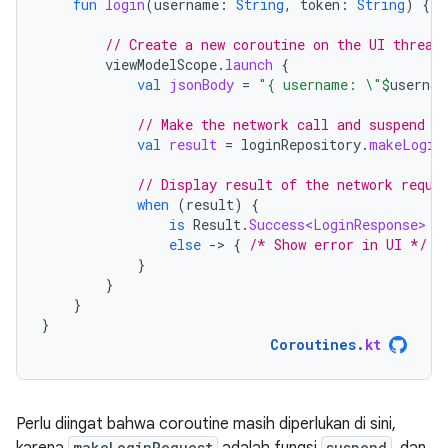
fun
login
(
username
:
String
,
token
:
String
)
{
// Create a new coroutine on the UI thread
viewModelScope
.
launch
{
val
jsonBody
=
"{ username: \"
$
usernam
// Make the network call and suspend e
val
result
=
loginRepository
.
makeLogin
// Display result of the network reque
when
(
result
)
{
is
Result
.
Success<LoginResponse>
-
else
-
>
{
/* Show error in UI */
}
}
}
}
}
Coroutines
.
kt
Perlu diingat bahwa coroutine masih diperlukan di sini,
makeLoginRequest
suspend