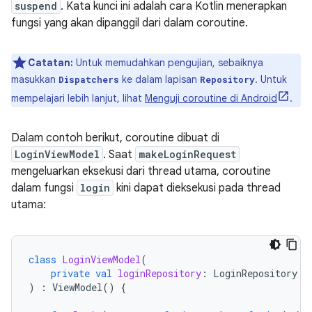
suspend
. Kata kunci ini adalah cara Kotlin menerapkan
fungsi yang akan dipanggil dari dalam coroutine.
Catatan:
Untuk memudahkan pengujian, sebaiknya
masukkan
ke dalam lapisan
. Untuk
Dispatchers
Repository
mempelajari lebih lanjut, lihat
Menguji coroutine di Android
.
Dalam contoh berikut, coroutine dibuat di
LoginViewModel
. Saat
makeLoginRequest
mengeluarkan eksekusi dari thread utama, coroutine
dalam fungsi
login
kini dapat dieksekusi pada thread
utama:
class
LoginViewModel
(
private
val
loginRepository
:
LoginRepository
)
:
ViewModel
()
{