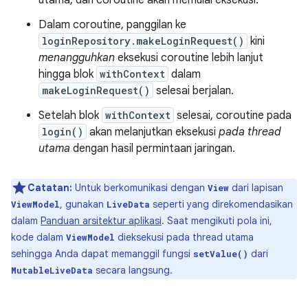
utama, dan coroutine akan memulai eksekusi.
Dalam coroutine, panggilan ke
loginRepository.makeLoginRequest()
kini
menangguhkan
eksekusi coroutine lebih lanjut
hingga blok
withContext
dalam
makeLoginRequest()
selesai berjalan.
Setelah blok
withContext
selesai, coroutine pada
login()
akan melanjutkan eksekusi
pada thread
utama
dengan hasil permintaan jaringan.
Catatan:
Untuk berkomunikasi dengan
dari lapisan
View
, gunakan
seperti yang direkomendasikan
ViewModel
LiveData
dalam
Panduan arsitektur aplikasi
. Saat mengikuti pola ini,
kode dalam
dieksekusi pada thread utama
ViewModel
sehingga Anda dapat memanggil fungsi
dari
setValue()
secara langsung.
MutableLiveData