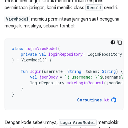
thread pemanggil. Untuk mencontohkan respons
permintaan jaringan, kami memiliki class
Result
sendiri.
ViewModel
memicu permintaan jaringan saat pengguna
mengklik, misalnya, sebuah tombol:
class
LoginViewModel
(
private
val
loginRepository
:
LoginRepository
)
:
ViewModel
()
{
fun
login
(
username
:
String
,
token
:
String
)
{
val
jsonBody
=
"{ username: \"
$
username
\",
loginRepository
.
makeLoginRequest
(
jsonBody
)
}
}
Coroutines
.
kt
Dengan kode sebelumnya,
LoginViewModel
memblokir