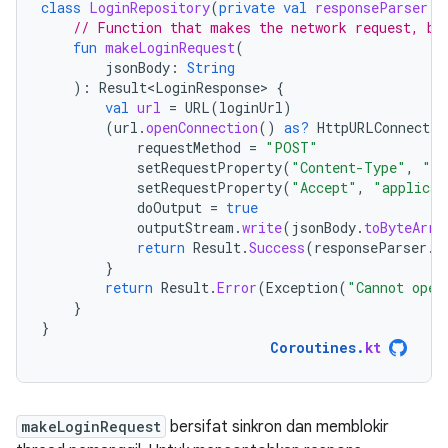
class
LoginRepository
(
private
val
responseParser
:
// Function that makes the network request, bl
fun
makeLoginRequest
(
jsonBody
:
String
):
Result<LoginResponse>
{
val
url
=
URL
(
loginUrl
)
(
url
.
openConnection
()
as?
HttpURLConnectio
requestMethod
=
"POST"
setRequestProperty
(
"Content-Type"
,
"ap
setRequestProperty
(
"Accept"
,
"applicat
doOutput
=
true
outputStream
.
write
(
jsonBody
.
toByteArra
return
Result
.
Success
(
responseParser
.
p
}
return
Result
.
Error
(
Exception
(
"Cannot open
}
}
Coroutines
.
kt
makeLoginRequest
bersifat sinkron dan memblokir