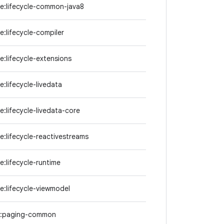
le:lifecycle-common-java8
le:lifecycle-compiler
le:lifecycle-extensions
e:lifecycle-livedata
le:lifecycle-livedata-core
le:lifecycle-reactivestreams
le:lifecycle-runtime
le:lifecycle-viewmodel
g:paging-common