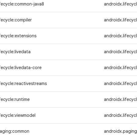
ifecycle:common-java8
androidx.lifecyc
fecycle:compiler
androidx.lifecyc
ifecycle:extensions
androidx.lifecyc
fecycle:livedata
androidx.lifecycl
fecycle:livedata-core
androidx.lifecyc
ifecycle:reactivestreams
androidx.lifecyc
fecycle:runtime
androidx.lifecyc
ifecycle:viewmodel
androidx.lifecyc
paging:common
androidx.pagin