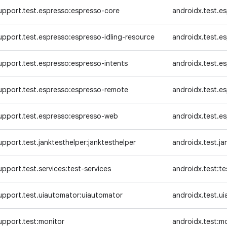
upport.test.espresso:espresso-core
androidx.test.e
pport.test.espresso:espresso-idling-resource
androidx.test.e
pport.test.espresso:espresso-intents
androidx.test.e
upport.test.espresso:espresso-remote
androidx.test.e
upport.test.espresso:espresso-web
androidx.test.e
pport.test.janktesthelper:janktesthelper
androidx.test.ja
pport.test.services:test-services
androidx.test:te
upport.test.uiautomator:uiautomator
androidx.test.u
upport.test:monitor
androidx.test:m