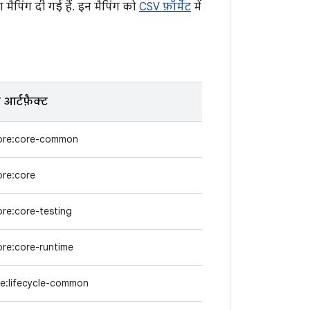
ैपिंग दी गई हैं. इन मैपिंग को
CSV फ़ॉर्मैट
में
आर्टफ़ैक्ट
core:core-common
ore:core
ore:core-testing
ore:core-runtime
le:lifecycle-common