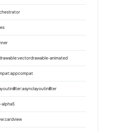
rchestrator
les
nner
drawable:vectordrawable-animated
ompat:appcompat
outinflater:asynclayoutinflater
r-alpha5
ew:cardview