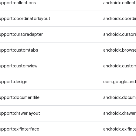
pport:collections
androidx.collect
upport:coordinatorlayout
androidx.coordi
upport:cursoradapter
androidx.cursor
upport:customtabs
androidx.browse
upport:customview
androidx.custo
upport:design
com.google.andr
upport:documentfile
androidx.docume
upport:drawerlayout
androidx.drawer
pport:exifinterface
androidx.exifint