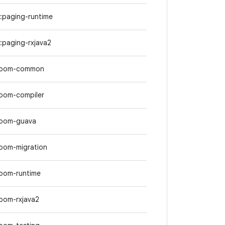
:paging-runtime
:paging-rxjava2
:room-common
room-compiler
room-guava
room-migration
room-runtime
oom-rxjava2