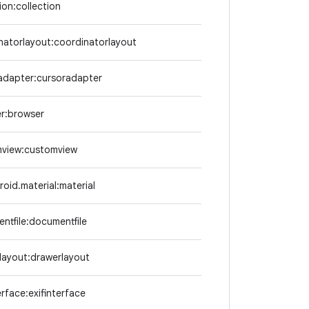
ion:collection
natorlayout:coordinatorlayout
adapter:cursoradapter
r:browser
mview:customview
oid.material:material
ntfile:documentfile
layout:drawerlayout
erface:exifinterface