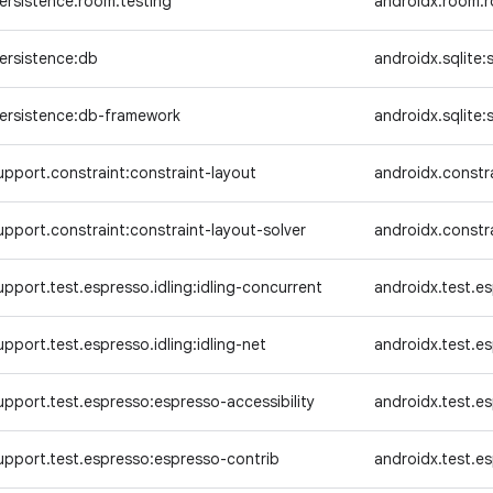
ersistence.room:testing
androidx.room:r
ersistence:db
androidx.sqlite:s
persistence:db-framework
androidx.sqlite:
pport.constraint:constraint-layout
androidx.constr
pport.constraint:constraint-layout-solver
androidx.constra
pport.test.espresso.idling:idling-concurrent
androidx.test.es
pport.test.espresso.idling:idling-net
androidx.test.es
pport.test.espresso:espresso-accessibility
androidx.test.es
upport.test.espresso:espresso-contrib
androidx.test.e