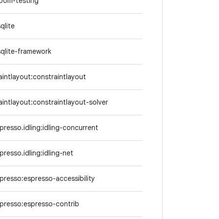
oom-testing
qlite
sqlite-framework
aintlayout:constraintlayout
intlayout:constraintlayout-solver
presso.idling:idling-concurrent
presso.idling:idling-net
presso:espresso-accessibility
spresso:espresso-contrib