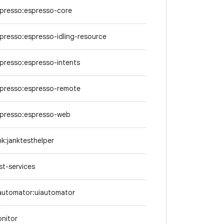
spresso:espresso-core
spresso:espresso-idling-resource
spresso:espresso-intents
spresso:espresso-remote
spresso:espresso-web
nk:janktesthelper
st-services
iautomator:uiautomator
onitor