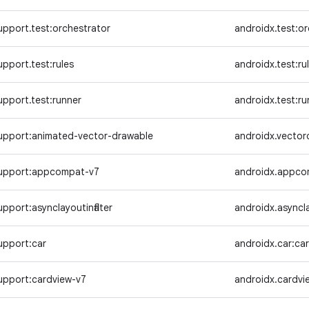
pport.test:orchestrator
androidx.test:o
pport.test:rules
androidx.test:ru
pport.test:runner
androidx.test:ru
upport:animated-vector-drawable
androidx.vector
support:appcompat-v7
androidx.appc
pport:asynclayoutinflater
androidx.asynclay
upport:car
androidx.car:ca
upport:cardview-v7
androidx.cardvi