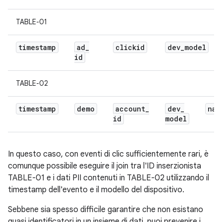
TABLE-01
timestamp
ad
_
clickid
dev
_
model
id
TABLE-02
timestamp
demo
account
_
dev
_
nam
id
model
In questo caso, con eventi di clic sufficientemente rari, è
comunque possibile eseguire il join tra l'ID inserzionista
TABLE-01 e i dati PII contenuti in TABLE-02 utilizzando il
timestamp dell'evento e il modello del dispositivo.
Sebbene sia spesso difficile garantire che non esistano
quasi identificatori in un insieme di dati, puoi prevenire i