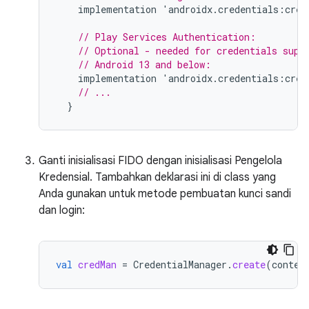
implementation
'
androidx
.
credentials
:
cred
// Play Services Authentication:
// Optional - needed for credentials supp
// Android 13 and below:
implementation
'
androidx
.
credentials
:
cred
// ...
}
Ganti inisialisasi FIDO dengan inisialisasi Pengelola
Kredensial. Tambahkan deklarasi ini di class yang
Anda gunakan untuk metode pembuatan kunci sandi
dan login:
val
credMan
=
CredentialManager
.
create
(
contex