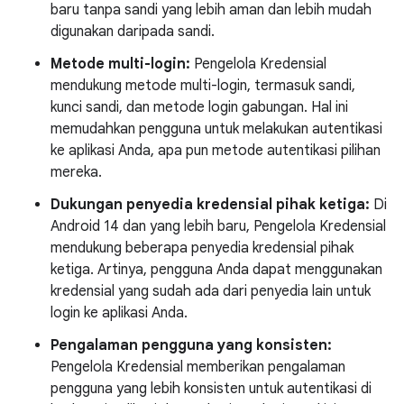
baru tanpa sandi yang lebih aman dan lebih mudah
digunakan daripada sandi.
Metode multi-login:
Pengelola Kredensial
mendukung metode multi-login, termasuk sandi,
kunci sandi, dan metode login gabungan. Hal ini
memudahkan pengguna untuk melakukan autentikasi
ke aplikasi Anda, apa pun metode autentikasi pilihan
mereka.
Dukungan penyedia kredensial pihak ketiga:
Di
Android 14 dan yang lebih baru, Pengelola Kredensial
mendukung beberapa penyedia kredensial pihak
ketiga. Artinya, pengguna Anda dapat menggunakan
kredensial yang sudah ada dari penyedia lain untuk
login ke aplikasi Anda.
Pengalaman pengguna yang konsisten:
Pengelola Kredensial memberikan pengalaman
pengguna yang lebih konsisten untuk autentikasi di