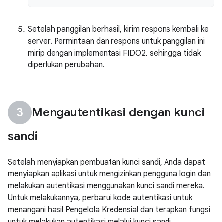
Setelah panggilan berhasil, kirim respons kembali ke
server. Permintaan dan respons untuk panggilan ini
mirip dengan implementasi FIDO2, sehingga tidak
diperlukan perubahan.
Mengautentikasi dengan kunci
sandi
Setelah menyiapkan pembuatan kunci sandi, Anda dapat
menyiapkan aplikasi untuk mengizinkan pengguna login dan
melakukan autentikasi menggunakan kunci sandi mereka.
Untuk melakukannya, perbarui kode autentikasi untuk
menangani hasil Pengelola Kredensial dan terapkan fungsi
untuk melakukan autentikasi melalui kunci sandi.