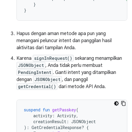
}
}
Hapus dengan aman metode apa pun yang
menangani peluncur intent dan panggilan hasil
aktivitas dari tampilan Anda.
Karena
signInRequest()
sekarang menampilkan
JSONObject
, Anda tidak perlu membuat
PendingIntent
. Ganti intent yang ditampilkan
dengan
JSONObject
, dan panggil
getCredential()
dari metode API Anda.
suspend
fun
getPasskey
(
activity
:
Activity
,
creationResult
:
JSONObject
):
GetCredentialResponse? 
{