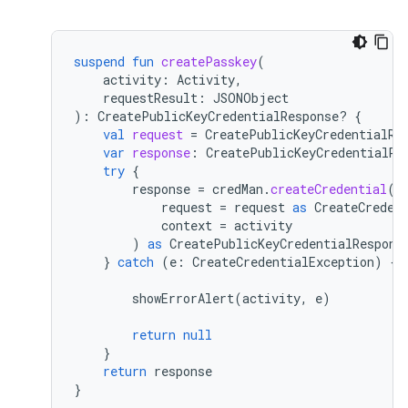
suspend
fun
createPasskey
(
activity
:
Activity
,
requestResult
:
JSONObject
):
CreatePublicKeyCredentialResponse? 
{
val
request
=
CreatePublicKeyCredentialRe
var
response
:
CreatePublicKeyCredentialRe
try
{
response
=
credMan
.
createCredential
(
request
=
request
as
CreateCreden
context
=
activity
)
as
CreatePublicKeyCredentialRespons
}
catch
(
e
:
CreateCredentialException
)
{
showErrorAlert
(
activity
,
e
)
return
null
}
return
response
}