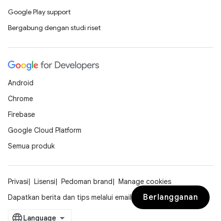
Google Play support
Bergabung dengan studi riset
Android
Chrome
Firebase
Google Cloud Platform
Semua produk
Privasi
Lisensi
Pedoman brand
Manage cookies
Berlangganan
Dapatkan berita dan tips melalui email