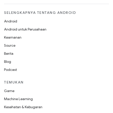
SELENGKAPNYA TENTANG ANDROID
Android
Android untuk Perusahaan
Keamanan
Source
Berita
Blog
Podcast
TEMUKAN
Game
Machine Learning
Kesehatan & Kebugaran