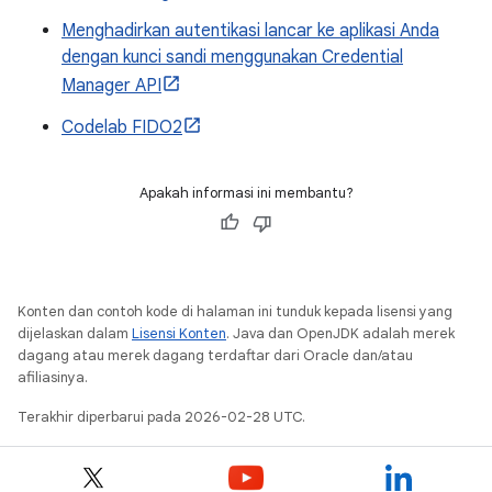
Menghadirkan autentikasi lancar ke aplikasi Anda
dengan kunci sandi menggunakan Credential
Manager API
Codelab FIDO2
Apakah informasi ini membantu?
Konten dan contoh kode di halaman ini tunduk kepada lisensi yang
dijelaskan dalam
Lisensi Konten
. Java dan OpenJDK adalah merek
dagang atau merek dagang terdaftar dari Oracle dan/atau
afiliasinya.
Terakhir diperbarui pada 2026-02-28 UTC.