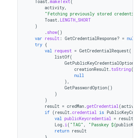
Toast
.
makeText
(
activity
,
"Fetching previously stored credentia
Toast
.
LENGTH_SHORT
)
.
show
()
var
result
:
GetCredentialResponse? 
=
null
try
{
val
request
=
GetCredentialRequest
(
listOf
(
GetPublicKeyCredentialOption
(
creationResult
.
toString
()
null
),
GetPasswordOption
()
)
)
result
=
credMan
.
getCredential
(
activi
if
(
result
.
credential
is
PublicKeyCre
val
publicKeycredential
=
result
.
Log
.
i
(
"TAG"
,
"Passkey 
${
publicKe
return
result
}