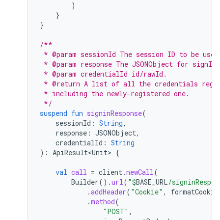
)
}
}
/**
 * @param sessionId The session ID to be used
 * @param response The JSONObject for signInR
 * @param credentialId id/rawId.
 * @return A list of all the credentials regi
 * including the newly-registered one.
 */
suspend
fun
signinResponse
(
sessionId
:
String
,
response
:
JSONObject
,
credentialId
:
String
):
ApiResult<Unit>
{
val
call
=
client
.
newCall
(
Builder
().
url
(
"
$
BASE_URL
/signinRespon
.
addHeader
(
"Cookie"
,
formatCookie
.
method
(
"POST"
,