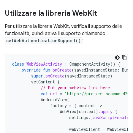
Utilizzare la libreria Web
Kit
Per utilizzare la libreria WebKit, verifica il supporto delle
funzionalità, quindi attiva il supporto chiamando
setWebAuthenticationSupport()
:
class
WebViewActivity
:
ComponentActivity
()
{
override
fun
onCreate
(
savedInstanceState
:
Bund
super
.
onCreate
(
savedInstanceState
)
setContent
{
// Put your webview link here.
val
url
=
"https://project-sesame-4262
AndroidView
(
factory
=
{
context
-
WebView
(
context
).
apply
{
settings
.
javaScriptEnabled
webViewClient
=
WebViewCli