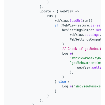
}
},
update
=
{
webView
-
run
{
webView
.
loadUrl
(
url
)
if
(
WebViewFeature
.
isFeatu
WebSettingsCompat
.
setW
webView
.
settings
,
WebSettingsCompat
.
)
// Check if getWebauth
Log
.
e
(
"WebViewPasskeyDem
"getWebAuthenticat
webView
.
settin
),
)
}
else
{
Log
.
e
(
"WebViewPasskeyD
}
}
},
)