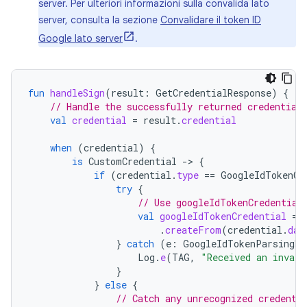
server. Per ulteriori informazioni sulla convalida lato
server, consulta la sezione
Convalidare il token ID
Google lato server
.
fun
handleSign
(
result
:
GetCredentialResponse
)
{
// Handle the successfully returned credential
val
credential
=
result
.
credential
when
(
credential
)
{
is
CustomCredential
-
>
{
if
(
credential
.
type
==
GoogleIdTokenCr
try
{
// Use googleIdTokenCredential
val
googleIdTokenCredential
=
.
createFrom
(
credential
.
dat
}
catch
(
e
:
GoogleIdTokenParsingEx
Log
.
e
(
TAG
,
"Received an invali
}
}
else
{
// Catch any unrecognized credenti