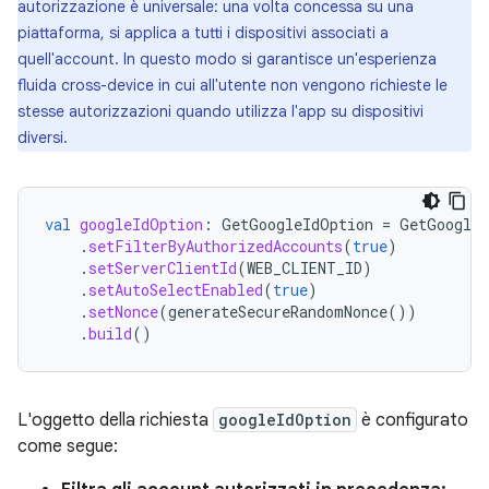
autorizzazione è universale: una volta concessa su una
piattaforma, si applica a tutti i dispositivi associati a
quell'account. In questo modo si garantisce un'esperienza
fluida cross-device in cui all'utente non vengono richieste le
stesse autorizzazioni quando utilizza l'app su dispositivi
diversi.
val
googleIdOption
:
GetGoogleIdOption
=
GetGoogleI
.
setFilterByAuthorizedAccounts
(
true
)
.
setServerClientId
(
WEB_CLIENT_ID
)
.
setAutoSelectEnabled
(
true
)
.
setNonce
(
generateSecureRandomNonce
())
.
build
()
L'oggetto della richiesta
googleIdOption
è configurato
come segue: