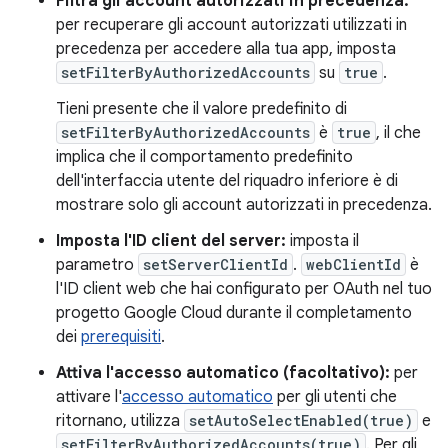
Filtra gli account autorizzati in precedenza:
per recuperare gli account autorizzati utilizzati in
precedenza per accedere alla tua app, imposta
setFilterByAuthorizedAccounts
su
true
.
Tieni presente che il valore predefinito di
setFilterByAuthorizedAccounts
è
true
, il che
implica che il comportamento predefinito
dell'interfaccia utente del riquadro inferiore è di
mostrare solo gli account autorizzati in precedenza.
Imposta l'ID client del server:
imposta il
parametro
setServerClientId
.
webClientId
è
l'ID client web che hai configurato per OAuth nel tuo
progetto Google Cloud durante il completamento
dei
prerequisiti
.
Attiva l'accesso automatico (facoltativo):
per
attivare l'
accesso automatico
per gli utenti che
ritornano, utilizza
setAutoSelectEnabled(true)
e
setFilterByAuthorizedAccounts(true)
. Per gli