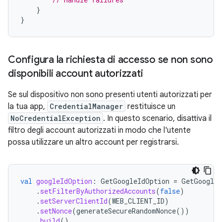
}
}
Configura la richiesta di accesso se non sono
disponibili account autorizzati
Se sul dispositivo non sono presenti utenti autorizzati per
la tua app,
CredentialManager
restituisce un
NoCredentialException
. In questo scenario, disattiva il
filtro degli account autorizzati in modo che l'utente
possa utilizzare un altro account per registrarsi.
val
googleIdOption
:
GetGoogleIdOption
=
GetGoogleI
.
setFilterByAuthorizedAccounts
(
false
)
.
setServerClientId
(
WEB_CLIENT_ID
)
.
setNonce
(
generateSecureRandomNonce
())
.
build
()