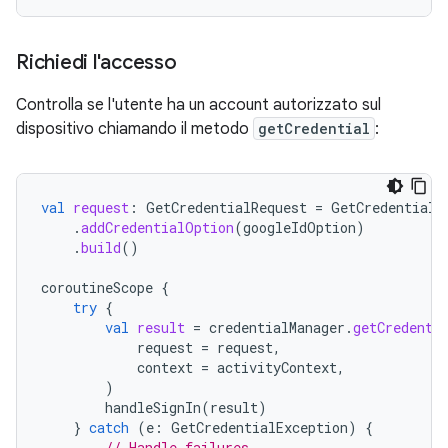
Richiedi l'accesso
Controlla se l'utente ha un account autorizzato sul
dispositivo chiamando il metodo
getCredential
:
val
request
:
GetCredentialRequest
=
GetCredentialR
.
addCredentialOption
(
googleIdOption
)
.
build
()
coroutineScope
{
try
{
val
result
=
credentialManager
.
getCredenti
request
=
request
,
context
=
activityContext
,
)
handleSignIn
(
result
)
}
catch
(
e
:
GetCredentialException
)
{
// Handle failures