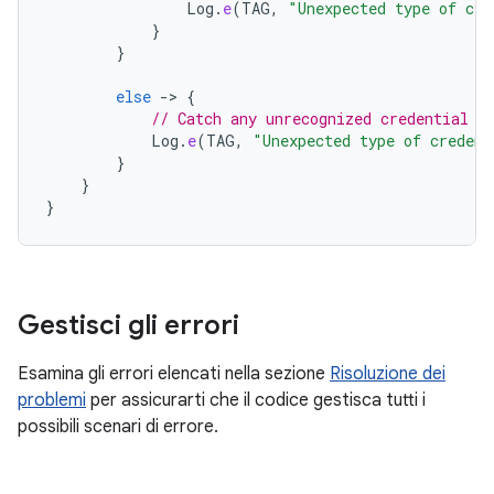
Log
.
e
(
TAG
,
"Unexpected type of cre
}
}
else
-
>
{
// Catch any unrecognized credential t
Log
.
e
(
TAG
,
"Unexpected type of credent
}
}
}
Gestisci gli errori
Esamina gli errori elencati nella sezione
Risoluzione dei
problemi
per assicurarti che il codice gestisca tutti i
possibili scenari di errore.