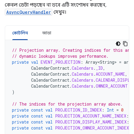
কেবল ডেটা পড়ছেন না তবে এটি সংশোধন করছেন,
AsyncQueryHandler
দেখুন।
কোটলিন
জাভা
// Projection array. Creating indices for this arr
// dynamic lookups improves performance.
private
val
EVENT_PROJECTION
:
Array<String>
=
arra
CalendarContract
.
Calendars
.
_ID
,
CalendarContract
.
Calendars
.
ACCOUNT_NAME
,
CalendarContract
.
Calendars
.
CALENDAR_DISPLA
CalendarContract
.
Calendars
.
OWNER_ACCOUNT
)
// The indices for the projection array above.
private
const
val
PROJECTION_ID_INDEX
:
Int
=
0
private
const
val
PROJECTION_ACCOUNT_NAME_INDEX
:
I
private
const
val
PROJECTION_DISPLAY_NAME_INDEX
:
I
private
const
val
PROJECTION_OWNER_ACCOUNT_INDEX
: