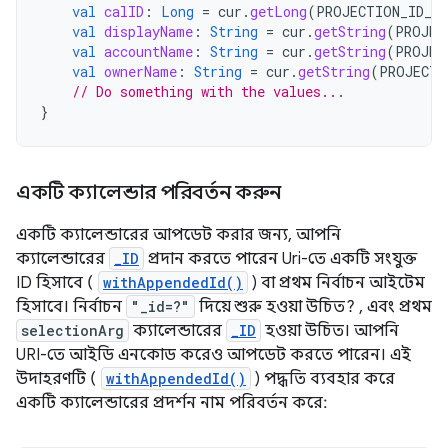
val
calID
:
Long
=
cur
.
getLong
(
PROJECTION_ID_IN
val
displayName
:
String
=
cur
.
getString
(
PROJEC
val
accountName
:
String
=
cur
.
getString
(
PROJEC
val
ownerName
:
String
=
cur
.
getString
(
PROJECTI
// Do something with the values...
}
একটি ক্যালেন্ডার পরিবর্তন করুন
একটি ক্যালেন্ডারের আপডেট করার জন্য, আপনি
ক্যালেন্ডারের
_ID
প্রদান করতে পারেন Uri-তে একটি সংযুক্ত
ID হিসাবে (
withAppendedId()
) বা প্রথম নির্বাচন আইটেম
হিসাবে। নির্বাচন
"_id=?"
দিয়ে শুরু হওয়া উচিত? , এবং প্রথম
selectionArg
ক্যালেন্ডারের
_ID
হওয়া উচিত। আপনি
URI-তে আইডি এনকোড করেও আপডেট করতে পারেন। এই
উদাহরণটি (
withAppendedId()
) পদ্ধতি ব্যবহার করে
একটি ক্যালেন্ডারের প্রদর্শন নাম পরিবর্তন করে: