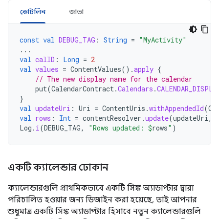
কোটলিন
জাভা
const
val
DEBUG_TAG
:
String
=
"MyActivity"
...
val
calID
:
Long
=
2
val
values
=
ContentValues
().
apply
{
// The new display name for the calendar
put
(
CalendarContract
.
Calendars
.
CALENDAR_DISPLA
}
val
updateUri
:
Uri
=
ContentUris
.
withAppendedId
(
Ca
val
rows
:
Int
=
contentResolver
.
update
(
updateUri
,
Log
.
i
(
DEBUG_TAG
,
"Rows updated: 
$
rows
"
)
একটি ক্যালেন্ডার ঢোকান
ক্যালেন্ডারগুলি প্রাথমিকভাবে একটি সিঙ্ক অ্যাডাপ্টার দ্বারা
পরিচালিত হওয়ার জন্য ডিজাইন করা হয়েছে, তাই আপনার
শুধুমাত্র একটি সিঙ্ক অ্যাডাপ্টার হিসাবে নতুন ক্যালেন্ডারগুলি