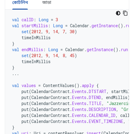
কোটলিন
জাভা
val
calID
:
Long
=
3
val
startMillis
:
Long
=
Calendar
.
getInstance
().
run
set
(
2012
,
9
,
14
,
7
,
30
)
timeInMillis
}
val
endMillis
:
Long
=
Calendar
.
getInstance
().
run
{
set
(
2012
,
9
,
14
,
8
,
45
)
timeInMillis
}
...
val
values
=
ContentValues
().
apply
{
put
(
CalendarContract
.
Events
.
DTSTART
,
startMill
put
(
CalendarContract
.
Events
.
DTEND
,
endMillis
)
put
(
CalendarContract
.
Events
.
TITLE
,
"Jazzercise
put
(
CalendarContract
.
Events
.
DESCRIPTION
,
"Grou
put
(
CalendarContract
.
Events
.
CALENDAR_ID
,
calID
put
(
CalendarContract
.
Events
.
EVENT_TIMEZONE
,
"A
}
val
uri
:
Uri
=
contentResolver
.
insert
(
CalendarCont