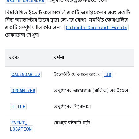
WRITE_CALENDAR
অনুমতি অন্তর্ভুক্ত করতে হবে৷
নিম্নলিখিত ইভেন্ট কলামগুলি একটি অ্যাপ্লিকেশন এবং একটি
সিঙ্ক অ্যাডাপ্টার উভয় দ্বারা লেখার যোগ্য৷ সমর্থিত ক্ষেত্রগুলির
একটি সম্পূর্ণ তালিকার জন্য,
CalendarContract.Events
রেফারেন্স দেখুন।
ধ্রুবক
বর্ণনা
CALENDAR
_
ID
_
ID
ইভেন্টটি যে ক্যালেন্ডারের
।
ORGANIZER
অনুষ্ঠানের আয়োজক (মালিক) এর ইমেল।
TITLE
অনুষ্ঠানের শিরোনাম।
EVENT
_
যেখানে ঘটনাটি ঘটে।
LOCATION