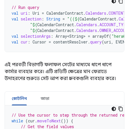
// Run query
val
uri
:
Uri
=
CalendarContract
.
Calendars
.
CONTENT_
val
selection
:
String
=
"((
${
CalendarContract
.
Cale
"
${
CalendarContract
.
Calendars
.
ACCOUNT_TYPE
"
${
CalendarContract
.
Calendars
.
OWNER_ACCOUN
val
selectionArgs
:
Array<String>
=
arrayOf
(
"hera@e
val
cur
:
Cursor
=
contentResolver
.
query
(
uri
,
EVENT
এই পরবর্তী বিভাগটি ফলাফল সেটের মাধ্যমে ধাপে ধাপে
কার্সার ব্যবহার করে। এটি প্রতিটি ক্ষেত্রের মান ফেরাতে
উদাহরণের শুরুতে সেট আপ করা ধ্রুবকগুলি ব্যবহার করে।
কোটলিন
জাভা
// Use the cursor to step through the returned reco
while
(
cur
.
moveToNext
())
{
// Get the field values