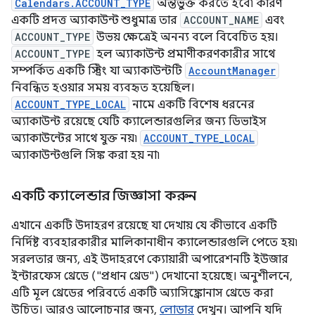
Calendars.ACCOUNT_TYPE
অন্তর্ভুক্ত করতে হবে৷ কারণ
একটি প্রদত্ত অ্যাকাউন্ট শুধুমাত্র তার
ACCOUNT_NAME
এবং
ACCOUNT_TYPE
উভয় ক্ষেত্রেই অনন্য বলে বিবেচিত হয়।
ACCOUNT_TYPE
হল অ্যাকাউন্ট প্রমাণীকরণকারীর সাথে
সম্পর্কিত একটি স্ট্রিং যা অ্যাকাউন্টটি
AccountManager
নিবন্ধিত হওয়ার সময় ব্যবহৃত হয়েছিল।
ACCOUNT_TYPE_LOCAL
নামে একটি বিশেষ ধরনের
অ্যাকাউন্ট রয়েছে যেটি ক্যালেন্ডারগুলির জন্য ডিভাইস
অ্যাকাউন্টের সাথে যুক্ত নয়৷
ACCOUNT_TYPE_LOCAL
অ্যাকাউন্টগুলি সিঙ্ক করা হয় না৷
একটি ক্যালেন্ডার জিজ্ঞাসা করুন
এখানে একটি উদাহরণ রয়েছে যা দেখায় যে কীভাবে একটি
নির্দিষ্ট ব্যবহারকারীর মালিকানাধীন ক্যালেন্ডারগুলি পেতে হয়৷
সরলতার জন্য, এই উদাহরণে ক্যোয়ারী অপারেশনটি ইউজার
ইন্টারফেস থ্রেডে ("প্রধান থ্রেড") দেখানো হয়েছে। অনুশীলনে,
এটি মূল থ্রেডের পরিবর্তে একটি অ্যাসিঙ্ক্রোনাস থ্রেডে করা
উচিত। আরও আলোচনার জন্য,
লোডার
দেখুন। আপনি যদি