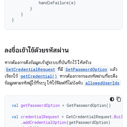
handleFailure
(
e
)
}
}
}
ลงชื่อเข้าใช้ด้วยรหัสผ่าน
หากต้องการดึงข้อมูลเข้าสู่ระบบที่บันทึกไว้ ให้สร้าง
GetCredentialRequest
ที่มี
GetPasswordOption
แล้ว
เรียกใช้
getCredential()
หากต้องการกรองรหัสผ่านที่จะดึง
ข้อมูลตามรหัสผู้ใช้ที่ระบุ ให้ใช้ฟิลด์ที่ไม่บังคับ
allowedUserIds
val
getPasswordOption
=
GetPasswordOption
()
val
credentialRequest
=
GetCredentialRequest
.
Build
.
addCredentialOption
(
getPasswordOption
)