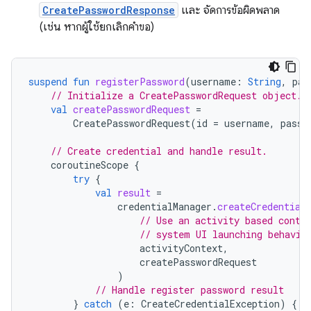
CreatePasswordResponse
และ จัดการข้อผิดพลาด
(เช่น หากผู้ใช้ยกเลิกคำขอ)
suspend
fun
registerPassword
(
username
:
String
,
pas
// Initialize a CreatePasswordRequest object.
val
createPasswordRequest
=
CreatePasswordRequest
(
id
=
username
,
passw
// Create credential and handle result.
coroutineScope
{
try
{
val
result
=
credentialManager
.
createCredential
// Use an activity based conte
// system UI launching behavio
activityContext
,
createPasswordRequest
)
// Handle register password result
}
catch
(
e
:
CreateCredentialException
)
{