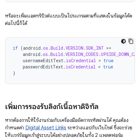
หรือจะเพิ่มแอตทริบิวต์แบบเป็นโปรแกรมตามที่แสดงในข้อมูลโค้ด
ต่อไปนี้ก็ได้
if
(
android
.
os
.
Build
.
VERSION
.
SDK_INT
>
=
android
.
os
.
Build
.
VERSION_CODES
.
UPSIDE_DOWN_CAK
usernameEditText
.
isCredential
=
true
passwordEditText
.
isCredential
=
true
}
เพิ่มการรองรับลิงก์เนื้อหาดิจิทัล
หากต้องการให้ใช้งานร่วมกับเครื่องมือจัดการรหัสผ่านได้ คุณต้อง
กำหนดค่า
Digital Asset Links
ระหว่างแอปกับเว็บไซต์ ซึ่งจะช่วย
ให้แชร์ข้อมูลเข้าสู่ระบบได้อย่างปลอดภัยในทั้ง 2 แพลตฟอร์ม