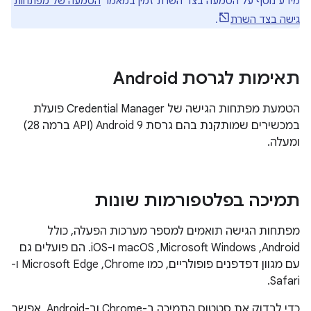
מידע נוסף על הטמעה בצד השרת זמין במאמר
הטמעה של מפתחות
גישה בצד השרת
.
תאימות לגרסת Android
הטמעת מפתחות הגישה של Credential Manager פועלת
במכשירים שמותקנת בהם גרסת Android 9‏ (API ברמה 28)
ומעלה.
תמיכה בפלטפורמות שונות
מפתחות הגישה תואמים למספר מערכות הפעלה, כולל
Android,‏ Microsoft Windows,‏ macOS ו-iOS. הם פועלים גם
עם מגוון דפדפנים פופולריים, כמו Chrome,‏ Microsoft Edge ו-
Safari.
כדי לבדוק את סטטוס התמיכה ב-Chrome וב-Android, אפשר