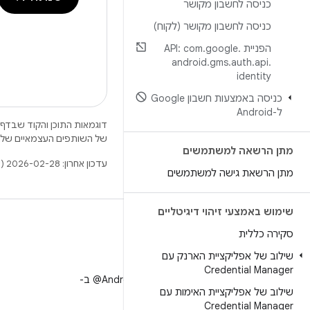
כניסה לחשבון מקושר
כניסה לחשבון מקושר (לקוח)
הפניית API: com
.
google
.
android
.
gms
.
auth
.
api
.
identity
כניסה באמצעות חשבון Google
ל-Android
דוגמאות התוכן והקוד שבדף 
של השותפים העצמאיים שלה
מתן הרשאה למשתמשים
עדכון אחרון: 2026-02-28 (שעון UTC).
מתן הרשאת גישה למשתמשים
שימוש באמצעי זיהוי דיגיטליים
סקירה כללית
שילוב של אפליקציית הארנק עם
X
Credential Manager
למעקב אחר ‎@AndroidDev ב-
שילוב של אפליקציית האימות עם
X
Credential Manager