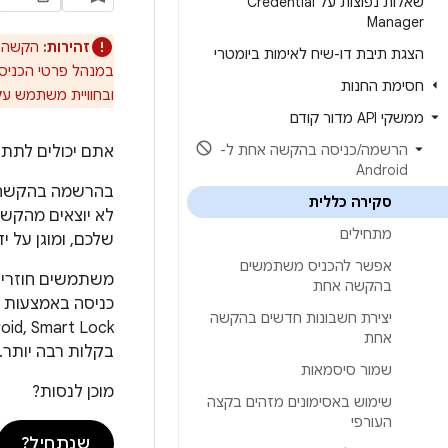
שאלות נפוצות על Credential
Manager
זהירות:
הקשה אחת ל-Android הוצאה משימוש. כדי ל
הצגת תיבת דו-שיח לאימות ביומטרי
חסימת החנות
ובחוויית משתמש עק
ממשקי API מדור קודם
הרשמה
/
כניסה בהקשה אחת ל-
אתם יכולים לתת למשתמשים
Android
בהרשמה בהקשה א
סקירה כללית
לא יוצאים מהקש
מתחילים
שלכם, ומוגן על ידי חשבון Google שלהם. וכמובן, מכיוון שההרשמה קלה במיוחד, 
אפשר להכניס משתמשים
משתמשים חוזרים 
בהקשה אחת
יצירת חשבונות חדשים בהקשה
אחת
בקלות רבה יותר.
שמור סיסמאות
מוכן לנסות?
שימוש באסימונים מזהים בקצה
העורפי
שנתחיל?