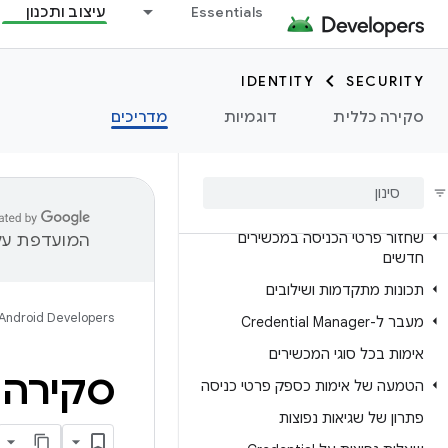
מידע על Credential Manager
Essentials
עיצוב ותכנון
דרישות מוקדמות
IDENTITY
SECURITY
אימות משתמשים
סקירה כללית
דוגמיות
מדריכים
אימות באמצעות מפתחות גישה
אימות באמצעות 'כניסה באמצעות
חשבון Google'
אימות באמצעות סיסמאות
שחזור פרטי הכניסה במכשירים
המועדפת עלי
חדשים
תכונות מתקדמות ושילובים
Android Developers
מעבר ל-Credential Manager
אימות בכל סוגי המכשירים
סקירה כ
הטמעה של אימות כספק פרטי כניסה
פתרון של שגיאות נפוצות