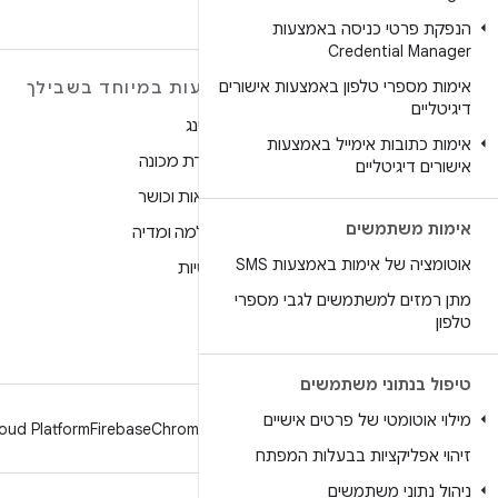
הנפקת פרטי כניסה באמצעות
Credential Manager
אימות מספרי טלפון באמצעות אישורים
מידע נוסף על ANDROID
הצעות במיוחד בשבילך
דיגיטליים
Android
גיימינג
אימות כתובות אימייל באמצעות
Android for Enterprise
למידת מכונה
אישורים דיגיטליים
אבטחה
בריאות וכושר
אימות משתמשים
מקור
מצלמה ומדיה
אוטומציה של אימות באמצעות SMS
חדשות
פרטיות
מתן רמזים למשתמשים לגבי מספרי
בלוג
5G
טלפון
פודקאסטים
טיפול בנתוני משתמשים
מילוי אוטומטי של פרטים אישיים
oud Platform
Firebase
Chrome
Android
זיהוי אפליקציות בבעלות המפתח
ניהול נתוני משתמשים