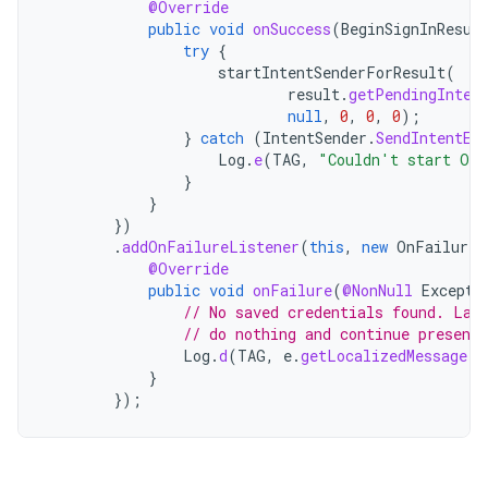
@Override
public
void
onSuccess
(
BeginSignInResul
try
{
startIntentSenderForResult
(
result
.
getPendingInten
null
,
0
,
0
,
0
);
}
catch
(
IntentSender
.
SendIntentEx
Log
.
e
(
TAG
,
"Couldn't start One
}
}
})
.
addOnFailureListener
(
this
,
new
OnFailureL
@Override
public
void
onFailure
(
@NonNull
Excepti
// No saved credentials found. Lau
// do nothing and continue presenti
Log
.
d
(
TAG
,
e
.
getLocalizedMessage
()
}
});