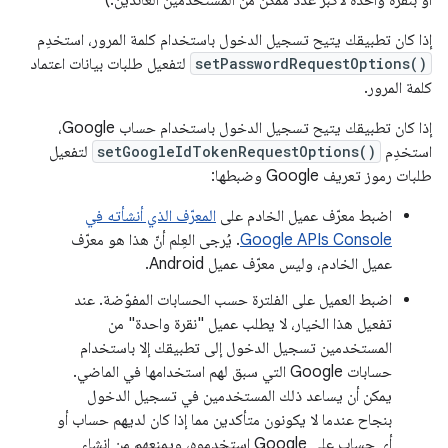
أو بنقرة واحدة لأكبر عدد ممكن من المستخدمين العائدين.)
إذا كان تطبيقك يتيح تسجيل الدخول باستخدام كلمة المرور، استخدِم
setPasswordRequestOptions()
لتفعيل طلبات بيانات اعتماد
كلمة المرور.
إذا كان تطبيقك يتيح تسجيل الدخول باستخدام حساب Google،
استخدِم
setGoogleIdTokenRequestOptions()
لتفعيل
طلبات رموز تعريف Google وضبطها:
اضبط معرّف عميل الخادم على
المعرّف الذي أنشأته في
Google APIs Console
. يُرجى العِلم أنّ هذا هو معرّف
عميل الخادم، وليس معرّف عميل Android.
اضبط العميل على الفلترة حسب الحسابات المفوّضة. عند
تفعيل هذا الخيار، لا يطلب عميل "نقرة واحدة" من
المستخدمين تسجيل الدخول إلى تطبيقك إلا باستخدام
حسابات Google التي سبق لهم استخدامها في الماضي.
يمكن أن يساعد ذلك المستخدمين في تسجيل الدخول
بنجاح عندما لا يكونون متأكدين مما إذا كان لديهم حساب أو
أي حساب على Google استخدموه، ويمنعهم من إنشاء