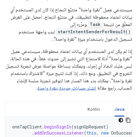
سيستدعي عميل "نقرة واحدة" متتبِّع النجاح إذا كان لدى المستخدم أي
بيانات اعتماد محفوظة لتطبيقك. في متتبِّع النجاح، احصل على الغرض
المعلّق من نتيجة
Task
ومرِّره إلى
startIntentSenderForResult()
لبدء واجهة مستخدم
تسجيل الدخول باستخدام ميزة "نقرة واحدة".
إذا لم يكن لدى المستخدم أي بيانات اعتماد محفوظة، سيستدعي عميل
"نقرة واحدة" أداة الاستماع التي تشير إلى حدوث خطأ. في هذه الحالة،
ليس عليك اتخاذ أي إجراء، ويمكنك ببساطة مواصلة عرض تجربة تسجيل
الخروج في التطبيق. ومع ذلك، إذا كنت تتيح ميزة "الاشتراك باستخدام
نقرة واحدة"، يمكنك بدء هذا المسار هنا لتوفير تجربة سلسة لإنشاء
الحساب. راجِع مقالة
إنشاء حسابات جديدة بنقرة واحدة
.
Kotlin
Java
oneTapClient
.
beginSignIn
(
signUpRequest
)
.
addOnSuccessListener
(
this
,
new
OnSuccessL