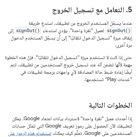
‫5
.
التعامل مع تسجيل الخروج
عندما يسجّل المستخدم الخروج من تطبيقك، استدعِ طريقة
signOut()
لعميل "نقرة واحدة". يؤدي استدعاء
signOut()
إلى
إيقاف ميزة "تسجيل الدخول تلقائيًا" إلى أن يسجّل المستخدم الدخول
مرة أخرى.
حتى إذا كنت لا تستخدم ميزة "تسجيل الدخول تلقائيًا"، فإنّ هذه الخطوة
مهمة لأنّها تضمن أنّه عند تسجيل خروج المستخدمين من تطبيقك، تتم
أيضًا إعادة ضبط حالة المصادقة لأي واجهات برمجة تطبيقات في
"خدمات Play" تستخدمها.
الخطوات التالية
إذا أعددت عميل "نقرة واحدة" لاسترداد بيانات اعتماد Google، يمكن
لتطبيقك الآن الحصول على رموز تعريف Google التي تمثّل حسابات
المستخدمين على Google. تعلَّم كيف يمكنك
استخدام هذه الرموز على