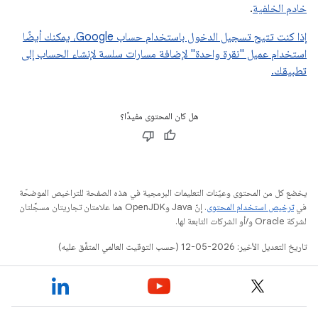
خادم الخلفية
.
إذا كنت تتيح تسجيل الدخول باستخدام حساب Google، يمكنك أيضًا
استخدام عميل "نقرة واحدة" لإضافة مسارات سلسة لإنشاء الحساب إلى
تطبيقك.
هل كان المحتوى مفيدًا؟
يخضع كل من المحتوى وعيّنات التعليمات البرمجية في هذه الصفحة للتراخيص الموضحّة
في
ترخيص استخدام المحتوى
. إنّ Java وOpenJDK هما علامتان تجاريتان مسجَّلتان
لشركة Oracle و/أو الشركات التابعة لها.
تاريخ التعديل الأخير: 2026-05-12 (حسب التوقيت العالمي المتفَّق عليه)