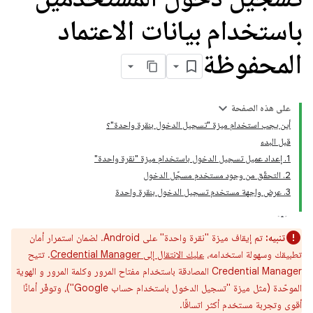
باستخدام بيانات الاعتماد
المحفوظة
على هذه الصفحة
أين يجب استخدام ميزة "تسجيل الدخول بنقرة واحدة"؟
قبل البدء
‫1. إعداد عميل تسجيل الدخول باستخدام ميزة "نقرة واحدة"
‫2. التحقّق من وجود مستخدم مسجّل الدخول
‫3. عرض واجهة مستخدم تسجيل الدخول بنقرة واحدة
تنبيه:
تم إيقاف ميزة "نقرة واحدة" على Android. لضمان استمرار أمان
تطبيقك وسهولة استخدامه،
عليك الانتقال إلى Credential Manager
. تتيح
Credential Manager المصادقة باستخدام مفتاح المرور وكلمة المرور و الهوية
الموحّدة (مثل ميزة "تسجيل الدخول باستخدام حساب Google")، وتوفّر أمانًا
أقوى وتجربة مستخدم أكثر اتساقًا.