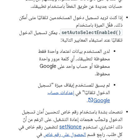
حسابات جديدة عن طريق الخطأ باستخدام تطبيقك.
إذا كنت تريد تسجيل دخول المستخدمين تلقائيًا متى أمكن
ذلك، فعِّل الميزة باستخدام
setAutoSelectEnabled()
. يمكن تسجيل الدخول
تلقائيًا عند استيفاء المعايير التالية:
لدى المستخدم بيانات اعتماد واحدة فقط
محفوظة لتطبيقك، أي كلمة مرور واحدة
محفوظة أو حساب واحد على Google
محفوظ.
لم يسبق للمستخدم إيقاف ميزة "تسجيل
الدخول تلقائيًا" في
إعدادات حساب
.
Google
ننصحك بشدة باستخدام رقم خاص لتحسين أمان تسجيل
الدخول وتجنُّب هجمات إعادة التشغيل، على الرغم من أنّ
ذلك اختياري. استخدِم
setNonce
لتضمين رقم خاص في
كل طلب. راجِع قسم
الحصول على رقم خاص
في