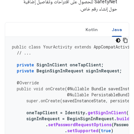
SafetyNet للحصول على اقتراحات وتفاصيل إضافية
حول إنشاء رقم خاص.
Kotlin
Java
public
class
YourActivity
extends
AppCompatActivit
// ...
private
SignInClient
oneTapClient
;
private
BeginSignInRequest
signInRequest
;
@Override
public
void
onCreate
(
@Nullable
Bundle
savedInsta
@Nullable
PersistableBundle
super
.
onCreate
(
savedInstanceState
,
persisten
oneTapClient
=
Identity
.
getSignInClient
(
th
signInRequest
=
BeginSignInRequest
.
builde
.
setPasswordRequestOptions
(
Passwor
.
setSupported
(
true
)