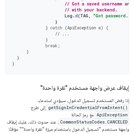
// Got a saved username and
// with your backend.
Log
.
d
(
TAG
,
"Got password."
)
}
}
catch
(
ApiException
e
)
{
// ...
}
break
;
}
}
}
إيقاف عرض واجهة مستخدم "نقرة واحدة"
إذا رفض المستخدم تسجيل الدخول، سيؤدي استدعاء
getSignInCredentialFromIntent()
إلى طرح
ApiException
مع رمز الحالة
CommonStatusCodes.CANCELED
. عند حدوث ذلك، عليك إيقاف
واجهة مستخدم "تسجيل الدخول باستخدام ميزة "نقرة واحدة"" مؤقتًا