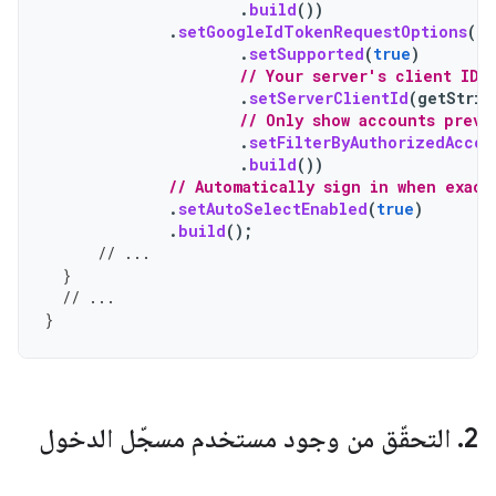
.
build
())
.
setGoogleIdTokenRequestOptions
(
Go
.
setSupported
(
true
)
// Your server's client ID,
.
setServerClientId
(
getStrin
// Only show accounts previ
.
setFilterByAuthorizedAccou
.
build
())
// Automatically sign in when exact
.
setAutoSelectEnabled
(
true
)
.
build
();
// ...
}
// ...
}
‫2
.
التحقّق من وجود مستخدم مسجّل الدخول