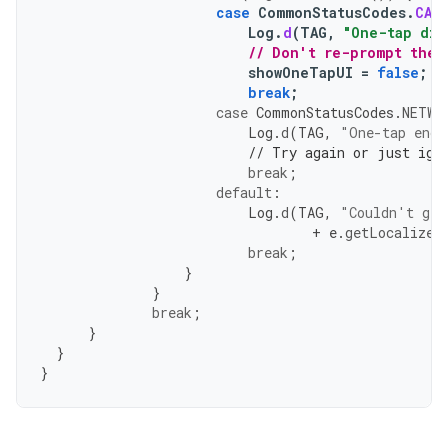
case
CommonStatusCodes
.
CAN
Log
.
d
(
TAG
,
"One-tap dia
// Don't re-prompt the 
showOneTapUI
=
false
;
break
;
case
CommonStatusCodes
.
NETWO
Log
.
d
(
TAG
,
"One-tap enco
// Try again or just ign
break
;
default
:
Log
.
d
(
TAG
,
"Couldn't get
+
e
.
getLocalized
break
;
}
}
break
;
}
}
}