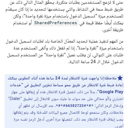
حتى لا تزعج المستخدمين بطلبات متكررة. يحقّق المثال التالي ذلك عن
طريق ضبط سمة في النشاط، والتي يستخدمها لتحديد ما إذا كان سيقدّم
للمستخدم ميزة "تسجيل الدخول باستخدام ميزة نقرة واحدة"؛ ولكن
يمكنك أيضًا حفظ قيمة في
SharedPreferences
أو استخدام
طريقة أخرى.
من المهم تنفيذ عملية تحديد المعدّل الخاصة بك لطلبات تسجيل الدخول
باستخدام ميزة "نقرة واحدة". إذا لم تفعل ذلك وألغى المستخدم عدة
طلبات على التوالي، لن يطلب عميل "نقرة واحدة" من المستخدم تسجيل
الدخول خلال الـ 24 ساعة التالية.
ملاحظة:إذا واجهت فترة الانتظار لمدة 24 ساعة هذه أثناء التطوير، يمكنك
إعادة ضبط فترة الانتظار عن طريق محو مساحة تخزين التطبيق في "خدمات
Google Play".
بدلاً من ذلك، لتفعيل فترة الانتظار هذه أو إيقافها على جهاز
اختباري و/أو محاكي على حد سواء، ما عليك سوى الانتقال إلى تطبيق "Dialer"
وإدخال الرمز التالي:
. عند الإرسال، لن تظهر أي
*#*#66382723#*#*
ملاحظات، ولكن ستمحو لوحة الاتصال جميع البيانات المُدخَلة وقد يتم إغلاقها.
يجب إيقاف فترة الانتظار بعد ذلك. لتفعيلها مرة أخرى، أدخِل الرمز نفسه مرة
أخرى.