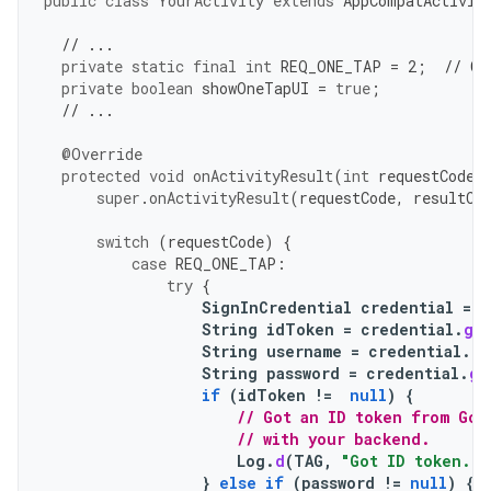
public
class
YourActivity
extends
AppCompatActivit
// ...
private
static
final
int
REQ_ONE_TAP
=
2
;
// Ca
private
boolean
showOneTapUI
=
true
;
// ...
@Override
protected
void
onActivityResult
(
int
requestCode
,
super
.
onActivityResult
(
requestCode
,
resultCo
switch
(
requestCode
)
{
case
REQ_ONE_TAP
:
try
{
SignInCredential
credential
=
o
String
idToken
=
credential
.
ge
String
username
=
credential
.
ge
String
password
=
credential
.
ge
if
(
idToken
!=
null
)
{
// Got an ID token from Goo
// with your backend.
Log
.
d
(
TAG
,
"Got ID token."
)
}
else
if
(
password
!=
null
)
{