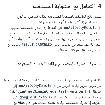
‫4
.
التعامل مع استجابة المستخدم
سيتم إبلاغ تطبيقك باستجابة المستخدم لطلب تسجيل الدخول
باستخدام ميزة "نقرة واحدة" باستخدام طريقة
onActivityResult()
في النشاط. إذا اختار المستخدم تسجيل
الدخول، ستكون النتيجة بيانات اعتماد محفوظة. إذا رفض المستخدم
تسجيل الدخول، إما عن طريق إغلاق واجهة مستخدم "نقرة واحدة" أو
النقر خارجها، ستعرض النتيجة الرمز
RESULT_CANCELED
. يجب أن
يتعامل تطبيقك مع كلا الاحتمالَين.
تسجيل الدخول باستخدام بيانات الاعتماد المستردّة
إذا اختار المستخدم مشاركة بيانات الاعتماد مع تطبيقك، يمكنك استردادها
عن طريق تمرير بيانات الغرض من
onActivityResult()
إلى
طريقة
getSignInCredentialFromIntent()
لعميل "نقرة
واحدة". ستتضمّن بيانات الاعتماد السمة
googleIdToken
غير
الفارغة إذا شارك المستخدم بيانات اعتماد حساب على Google مع