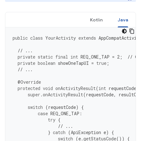
Kotlin
Java
public
class
YourActivity
extends
AppCompatActivit
// ...
private
static
final
int
REQ_ONE_TAP
=
2
;
// Ca
private
boolean
showOneTapUI
=
true
;
// ...
@Override
protected
void
onActivityResult
(
int
requestCode
,
super
.
onActivityResult
(
requestCode
,
resultCo
switch
(
requestCode
)
{
case
REQ_ONE_TAP
:
try
{
// ...
}
catch
(
ApiException
e
)
{
switch
(
e
.
getStatusCode
())
{