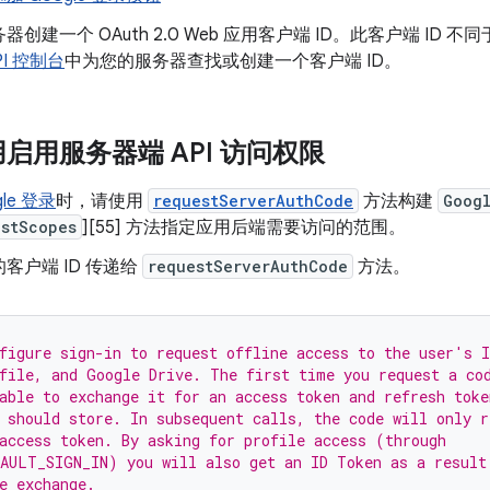
创建一个 OAuth 2.0 Web 应用客户端 ID。此客户端 ID 
API 控制台
中为您的服务器查找或创建一个客户端 ID。
启用服务器端 API 访问权限
le 登录
时，请使用
requestServerAuthCode
方法构建
Goog
estScopes
][55] 方法指定应用后端需要访问的范围。
客户端 ID 传递给
requestServerAuthCode
方法。
figure sign-in to request offline access to the user's I
file, and Google Drive. The first time you request a co
able to exchange it for an access token and refresh toke
 should store. In subsequent calls, the code will only r
access token. By asking for profile access (through
AULT_SIGN_IN) you will also get an ID Token as a result
e exchange.