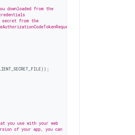
you downloaded from the
credentials
 secret from the
leAuthorizationCodeTokenRequest
LIENT_SECRET_FILE
));
hat you use with your web
rsion of your app, you can