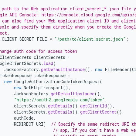
 path to the Web application client_secret_*.json file 
gle API Console: https://console.cloud.google.com/apis/
 can also find your Web application client ID and client
sole and specify them directly when you create the Goog
ect.
CLIENT_SECRET_FILE
=
"/path/to/client_secret.json"
;
hange auth code for access token
ClientSecrets
clientSecrets
=
ogleClientSecrets
.
load
(
JacksonFactory
.
getDefaultInstance
(),
new
FileReader
(
C
TokenResponse
tokenResponse
=
new
GoogleAuthorizationCodeTokenRequest
(
new
NetHttpTransport
(),
JacksonFactory
.
getDefaultInstance
(),
"https://oauth2.googleapis.com/token"
,
clientSecrets
.
getDetails
().
getClientId
(),
clientSecrets
.
getDetails
().
getClientSecret
(),
authCode
,
REDIRECT_URI
)
// Specify the same redirect URI t
// app. If you don't have a web ve