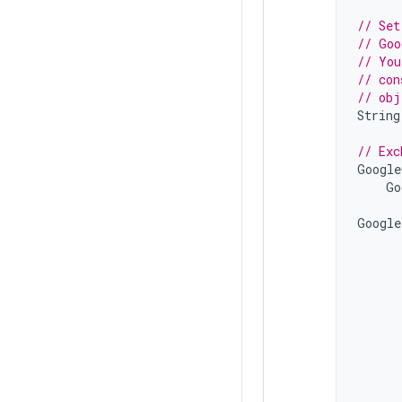
// Set
// Goo
// You
// con
// obj
String
// Exc
Google
Go
Google