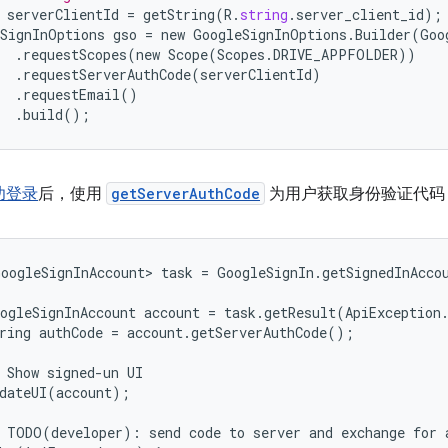
serverClientId
=
getString
(
R
.
string
.
server_client_id
);
SignInOptions
gso
=
new
GoogleSignInOptions
.
Builder
(
Goo
.
requestScopes
(
new
Scope
(
Scopes
.
DRIVE_APPFOLDER
))
.
requestServerAuthCode
(
serverClientId
)
.
requestEmail
()
.
build
();
功登录
后，使用
getServerAuthCode
为用户获取身份验证代码
oogleSignInAccount> task = GoogleSignIn.getSignedInAccou
ogleSignInAccount account = task.getResult(ApiException.
ring authCode = account.getServerAuthCode();

 Show signed-un UI

dateUI(account);

 TODO(developer): send code to server and exchange for a