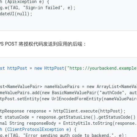
h (ApiException e) {

g.w(TAG, "Sign-in failed", e);

dateUI(null);

TPS POST 将授权代码发送到应用的后端：
st
httpPost
=
new
HttpPost
(
"https://yourbackend.example
st<NameValuePair>
nameValuePairs
=
new
ArrayList<NameVa
meValuePairs.add(new
BasicNameValuePair("authCode",
aut
tpPost.setEntity(new
UrlEncodedFormEntity(nameValuePair
tpResponse
response
=
httpClient.execute(httpPost)
;
t
statusCode
=
response.getStatusLine().getStatusCode()
nal
String
responseBody
=
EntityUtils.toString(response
h
(
ClientProtocolException
e
)
{
g.e(TAG,
"Error
sending
auth
code
to
backend.",
e)
;