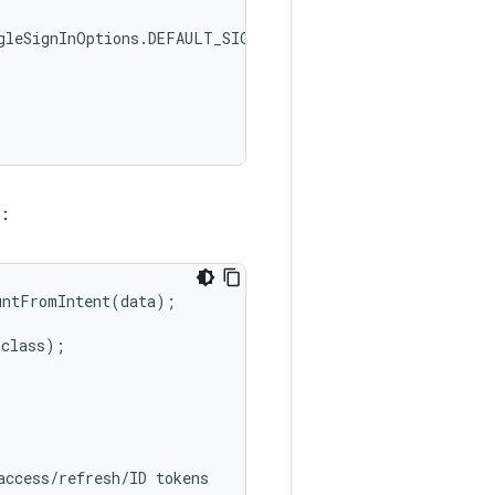
gleSignInOptions
.
DEFAULT_SIGN_IN
)
：
ntFromIntent(data);

class);

ccess/refresh/ID tokens
