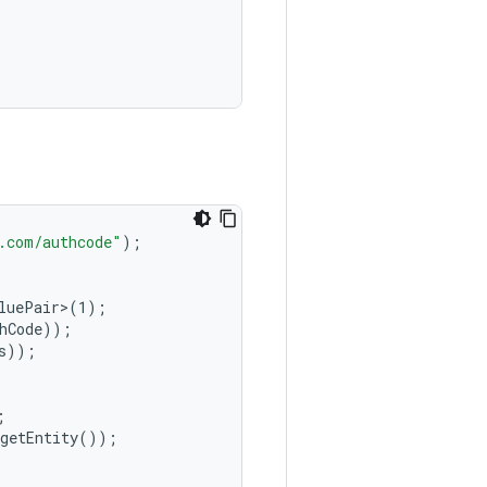
.com/authcode"
);
luePair>(1)
;
hCode))
;
s))
;
;
.getEntity())
;