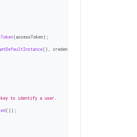
sToken
(
accessToken
);
getDefaultInstance
(),
credential
)
 key to identify a user.
ied
());