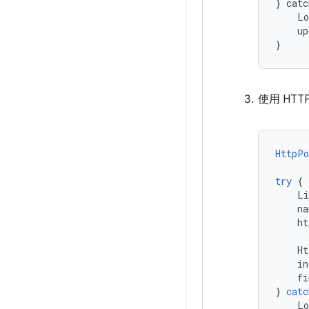
} catc
    Lo
    up
}
使用 HT
HttpPo
try
{
Li
na
ht
Ht
in
fi
}
catc
Lo