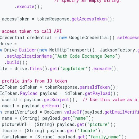
// specify an empty string.
.
execute
();
accessToken
=
tokenResponse
.
getAccessToken
();
 access token to call API
Credential
credential
=
new
GoogleCredential
().
setAcces
drive
=
w
Drive
.
Builder
(
new
NetHttpTransport
(),
JacksonFactory
.
.
setApplicationName
(
"Auth Code Exchange Demo"
)
.
build
();
ile
=
drive
.
files
().
get
(
"appfolder"
).
execute
();
 profile info from ID token
IdToken
idToken
=
tokenResponse
.
parseIdToken
();
IdToken
.
Payload
payload
=
idToken
.
getPayload
();
userId
=
payload
.
getSubject
();
// Use this value as a
email
=
payload
.
getEmail
();
n
emailVerified
=
Boolean
.
valueOf
(
payload
.
getEmailVerif
name
=
(
String
)
payload
.
get
(
"name"
);
pictureUrl
=
(
String
)
payload
.
get
(
"picture"
);
locale
=
(
String
)
payload
.
get
(
"locale"
);
familyName
=
(
String
)
payload
.
get
(
"family_name"
);