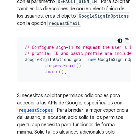
con el parámetro
DEFAULT_SIGN_IN
. Para solicitar
también las direcciones de correo electrónico de
los usuarios, crea el objeto
GoogleSignInOptions
con la opción
requestEmail
.
// Configure sign-in to request the user's ID
// profile. ID and basic profile are included
GoogleSignInOptions
gso
=
new
GoogleSignInOpt
.
requestEmail
()
.
build
();
Si necesitas solicitar permisos adicionales para
acceder a las APIs de Google, especifícalos con
requestScopes
. Para brindar la mejor experiencia
del usuario, al acceder, solo solicita los permisos
que tu app necesita para funcionar de forma
mínima. Solicita los alcances adicionales solo