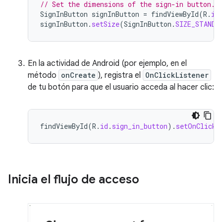
// Set the dimensions of the sign-in button.
SignInButton
signInButton
=
findViewById
(
R
.
id
signInButton
.
setSize
(
SignInButton
.
SIZE_STANDA
En la actividad de Android (por ejemplo, en el
método
onCreate
), registra el
OnClickListener
de tu botón para que el usuario acceda al hacer clic:
findViewById
(
R
.
id
.
sign_in_button
).
setOnClickL
Inicia el flujo de acceso