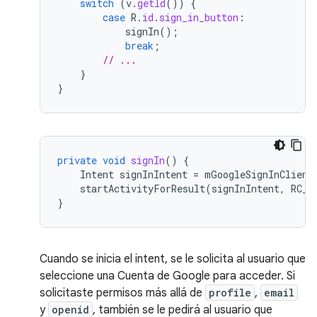
switch
(
v
.
getId
())
{
case
R
.
id
.
sign_in_button
:
signIn
();
break
;
// ...
}
}
private
void
signIn
()
{
Intent
signInIntent
=
mGoogleSignInClient
startActivityForResult
(
signInIntent
,
RC_S
}
Cuando se inicia el intent, se le solicita al usuario que
seleccione una Cuenta de Google para acceder. Si
solicitaste permisos más allá de
profile
,
email
y
openid
, también se le pedirá al usuario que