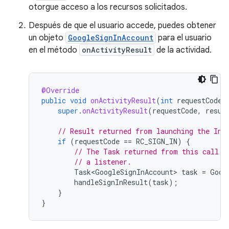
otorgue acceso a los recursos solicitados.
Después de que el usuario accede, puedes obtener
un objeto
GoogleSignInAccount
para el usuario
en el método
onActivityResult
de la actividad.
@Override
public
void
onActivityResult
(
int
requestCode
,
super
.
onActivityResult
(
requestCode
,
resul
// Result returned from launching the Int
if
(
requestCode
==
RC_SIGN_IN
)
{
// The Task returned from this call i
// a listener.
Task<GoogleSignInAccount>
task
=
Goog
handleSignInResult
(
task
);
}
}