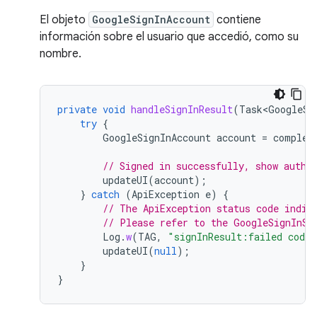
El objeto
GoogleSignInAccount
contiene
información sobre el usuario que accedió, como su
nombre.
private
void
handleSignInResult
(
Task<GoogleSi
try
{
GoogleSignInAccount
account
=
complet
// Signed in successfully, show authe
updateUI
(
account
);
}
catch
(
ApiException
e
)
{
// The ApiException status code indic
// Please refer to the GoogleSignInSt
Log
.
w
(
TAG
,
"signInResult:failed code=
updateUI
(
null
);
}
}