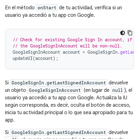
En el método
onStart
de tu actividad, verifica si un
usuario ya accedió a tu app con Google.
// Check for existing Google Sign In account, if t
// the GoogleSignInAccount will be non-null.
GoogleSignInAccount
account
=
GoogleSignIn
.
getLast
updateUI
(
account
);
Si
GoogleSignIn.getLastSignedInAccount
devuelve
un objeto
GoogleSignInAccount
(en lugar de
null
), el
usuario ya accedió a tu app con Google. Actualiza la IU
según corresponda, es decir, oculta el botón de acceso,
inicia tu actividad principal o lo que sea apropiado para tu
app.
Si
GoogleSignIn.getLastSignedInAccount
devuelve