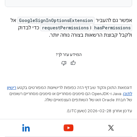
אפשר גם להעביר
GoogleSignInOptionsExtension
אל
hasPermissions
ו
requestPermissions
כדי לבדוק
ולקבל קבוצת הרשאות בצורה נוחה יותר.
המידע עזר לך?
דוגמאות התוכן והקוד שבדף הזה כפופות לרישיונות המפורטים בקטע
רישיון
לתוכן
.‏ Java ו-OpenJDK הם סימנים מסחריים או סימנים מסחריים רשומים
של חברת Oracle ו/או של השותפים העצמאיים שלה.
עדכון אחרון: 2026-02-28 (שעון UTC).