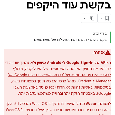
בקשת עוד היקפים
בדף הזה
בקשת הרשאות שנדרשות לפעולות של משתמשים
אזהרה:
ה-API של Google Sign-In ל-Android מיושן ולא נתמך יותר.
כדי
להבטיח את המשך האבטחה והשימושיות של האפליקציה, מומלץ
להעביר היום את ההטמעה של 'כניסה באמצעות חשבון Google' אל
Credential Manager
. מנהל פרטי הכניסה תומך במפתחות גישה,
בסיסמאות ובאימות זהויות מאוחדות (כמו כניסה באמצעות חשבון
Google), באבטחה חזקה יותר ובחוויית משתמש עקבית יותר.
למפתחי Wear:
מנהל האישורים נתמך ב-Wear OS מגרסה 5.1 ואילך
בשעונים נבחרים. מפתחים שתומכים באופן פעיל במכשירי WearOS 3,