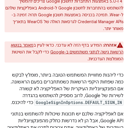
‏ 4 ו-5.0 באמצעות התחברות לחשבון Google צריכים להמשיך
להשתמש בהתחברות לחשבון Google ל-Android באפליקציות שלהם
ל-Wear. תמיכה בכניסה באמצעות חשבון Google תהיה זמינה ב-
Credential Manager APIs לגרסאות האלה של WearOS בתאריך
מאוחר יותר.
אזהרה:
המידע בדף הזה לא עדכני. כדאי לעיין ב
מאמר בנושא
הרשאת גישה לנתוני משתמשים ב-Google
כדי לקבל את השיטות
המומלצות העדכניות.
כדי ליהנות מחוויית המשתמש הטובה ביותר, מומלץ לבקש
כמה שפחות היקפי הרשאות כשמתחברים בפעם הראשונה.
אם הפונקציונליות העיקרית של האפליקציה לא קשורה
לשירות של Google, לרוב מספיק להשתמש בהגדרה
GoogleSignInOptions.DEFAULT_SIGN_IN
כדי להיכנס.
אם לאפליקציה שלכם יש תכונות שיכולות להשתמש בנתוני
Google API, אבל הן לא נדרשות כחלק מהפונקציונליות
העיקרית של האפליקציה, אתם צריכים לתכנן את האפליקציה