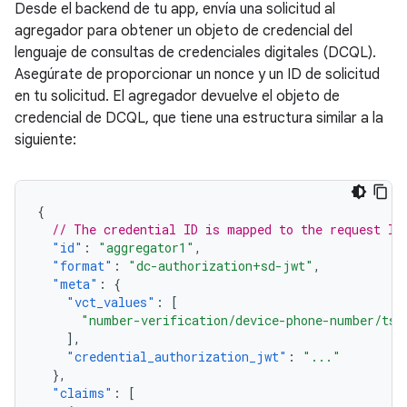
Desde el backend de tu app, envía una solicitud al
agregador para obtener un objeto de credencial del
lenguaje de consultas de credenciales digitales (DCQL).
Asegúrate de proporcionar un nonce y un ID de solicitud
en tu solicitud. El agregador devuelve el objeto de
credencial de DCQL, que tiene una estructura similar a la
siguiente:
{
// The credential ID is mapped to the request ID
"id"
:
"aggregator1"
,
"format"
:
"dc-authorization+sd-jwt"
,
"meta"
:
{
"vct_values"
:
[
"number-verification/device-phone-number/ts4
],
"credential_authorization_jwt"
:
"..."
},
"claims"
:
[