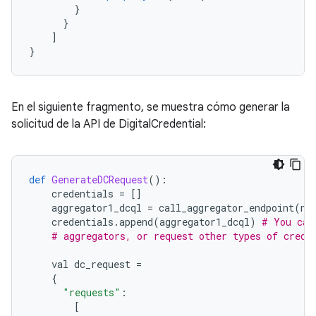
}
}
]
}
En el siguiente fragmento, se muestra cómo generar la
solicitud de la API de DigitalCredential:
def
GenerateDCRequest
():
credentials
=
[]
aggregator1_dcql
=
call_aggregator_endpoint
(
no
credentials
.
append
(
aggregator1_dcql
)
# You can
# aggregators, or request other types of crede
val
dc_request
=
{
"requests"
:
[