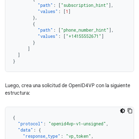
"path"
:
[
"subscription_hint"
],
"values"
:
[
1
]
},
{
"path"
:
[
"phone_number_hint"
],
"values"
:
[
"+14155552671"
]
}
]
]
}
Luego, crea una solicitud de OpenID4VP con la siguiente
estructura:
{
"protocol"
:
"openid4vp-v1-unsigned"
,
"data"
:
{
"response_type"
:
"vp_token"
,