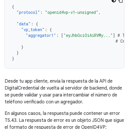
{
"protocol"
:
"openid4vp-v1-unsigned"
,
"data"
:
{
"vp_token"
:
{
"aggregator1"
:
[
"eyJhbGciOiAiRVMy..."
]
#
Th
#
Cre
}
}
}
Desde tu app cliente, envía la respuesta de la API de
DigitalCredential de vuelta al servidor de backend, donde
se puede validar y usar para intercambiar el número de
teléfono verificado con un agregador.
En algunos casos, la respuesta puede contener un error
TS.43. La respuesta de error es un objeto JSON que sigue
el formato de respuesta de error de OpenID4VP: