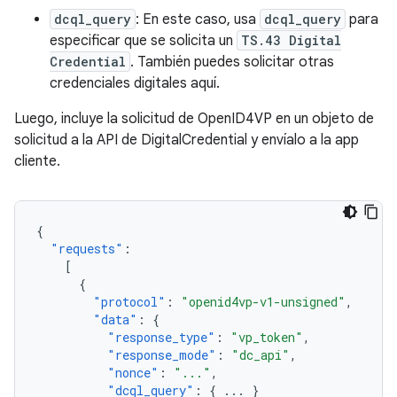
dcql_query
: En este caso, usa
dcql_query
para
especificar que se solicita un
TS.43 Digital
Credential
. También puedes solicitar otras
credenciales digitales aquí.
Luego, incluye la solicitud de OpenID4VP en un objeto de
solicitud a la API de DigitalCredential y envíalo a la app
cliente.
{
"requests"
:
[
{
"protocol"
:
"openid4vp-v1-unsigned"
,
"data"
:
{
"response_type"
:
"vp_token"
,
"response_mode"
:
"dc_api"
,
"nonce"
:
"..."
,
"dcql_query"
:
{
...
}