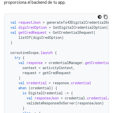
proporciona el backend de tu app.
val
requestJson
=
generateTs43DigitalCredentialReq
val
digiCredOption
=
GetDigitalCredentialOption
(
re
val
getCredRequest
=
GetCredentialRequest
(
listOf
(
digiCredOption
)
)
coroutineScope
.
launch
{
try
{
val
response
=
credentialManager
.
getCredential
context
=
activityContext
,
request
=
getCredRequest
)
val
credential
=
response
.
credential
when
(
credential
)
{
is
DigitalCredential
-
>
{
val
responseJson
=
credential
.
credentialJs
validateResponseOnServer
(
responseJson
)
}