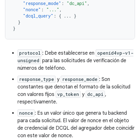
"response_mode"
:
"dc_api"
,
"nonce"
:
"..."
,
"dcql_query"
:
{
...
}
}
}
protocol
: Debe establecerse en
openid4vp-v1-
unsigned
para las solicitudes de verificación de
números de teléfono.
response_type
y
response_mode
: Son
constantes que denotan el formato de la solicitud
con valores fijos
vp_token
y
dc_api
,
respectivamente.
nonce
: Es un valor único que genera tu backend
para cada solicitud. El valor de nonce en el objeto
de credencial de DCQL del agregador debe coincidir
con este valor de nonce.