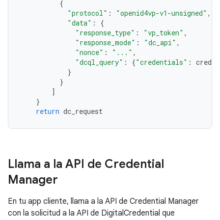
{
"protocol"
:
"openid4vp-v1-unsigned"
,
"data"
:
{
"response_type"
:
"vp_token"
,
"response_mode"
:
"dc_api"
,
"nonce"
:
"..."
,
"dcql_query"
:
{
"credentials"
:
creden
}
}
]
}
return
dc_request
Llama a la API de Credential
Manager
En tu app cliente, llama a la API de Credential Manager
con la solicitud a la API de DigitalCredential que