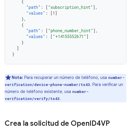
{
"path"
:
[
"subscription_hint"
],
"values"
:
[
1
]
},
{
"path"
:
[
"phone_number_hint"
],
"values"
:
[
"+14155552671"
]
}
]
}
Nota:
Para recuperar un número de teléfono, usa
number-
. Para verificar un
verification/device-phone-number/ts43
número de teléfono existente, usa
number-
.
verification/verify/ts43
Crea la solicitud de Open
ID4VP