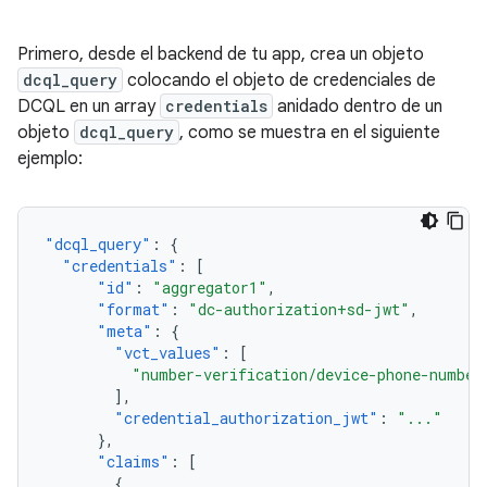
Primero, desde el backend de tu app, crea un objeto
dcql_query
colocando el objeto de credenciales de
DCQL en un array
credentials
anidado dentro de un
objeto
dcql_query
, como se muestra en el siguiente
ejemplo:
"dcql_query"
:
{
"credentials"
:
[
"id"
:
"aggregator1"
,
"format"
:
"dc-authorization+sd-jwt"
,
"meta"
:
{
"vct_values"
:
[
"number-verification/device-phone-number
],
"credential_authorization_jwt"
:
"..."
},
"claims"
:
[
{