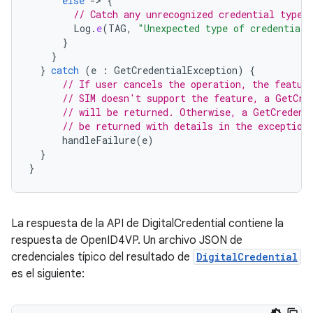
else
-
>
{
// Catch any unrecognized credential type 
Log
.
e
(
TAG
,
"Unexpected type of credential 
}
}
}
catch
(
e
:
GetCredentialException
)
{
// If user cancels the operation, the featur
// SIM doesn't support the feature, a GetCre
// will be returned. Otherwise, a GetCredent
// be returned with details in the exception
handleFailure
(
e
)
}
}
La respuesta de la API de DigitalCredential contiene la
respuesta de OpenID4VP. Un archivo JSON de
credenciales típico del resultado de
DigitalCredential
es el siguiente: