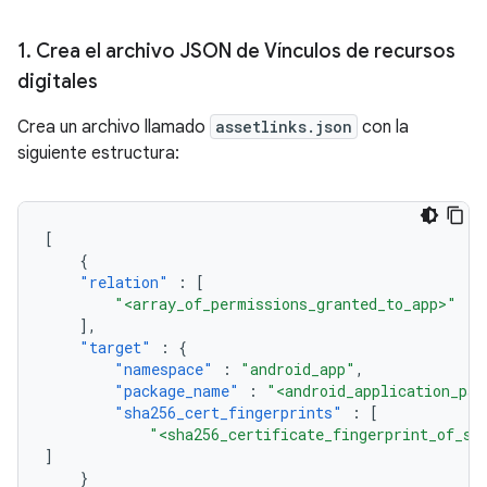
1
.
Crea el archivo JSON de Vínculos de recursos
digitales
Crea un archivo llamado
assetlinks.json
con la
siguiente estructura:
[
{
"relation"
:
[
"<array_of_permissions_granted_to_app>"
],
"target"
:
{
"namespace"
:
"android_app"
,
"package_name"
:
"<android_application_pac
"sha256_cert_fingerprints"
:
[
"<sha256_certificate_fingerprint_of_si
]
}