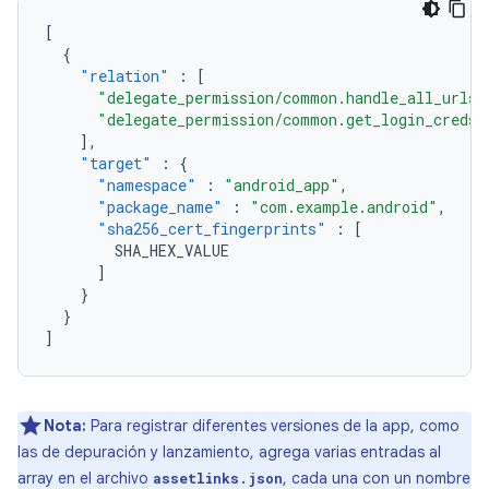
[
{
"relation"
:
[
"delegate_permission/common.handle_all_urls"
"delegate_permission/common.get_login_creds"
],
"target"
:
{
"namespace"
:
"android_app"
,
"package_name"
:
"com.example.android"
,
"sha256_cert_fingerprints"
:
[
SHA_HEX_VALUE
]
}
}
]
Nota:
Para registrar diferentes versiones de la app, como
las de depuración y lanzamiento, agrega varias entradas al
array en el archivo
, cada una con un nombre
assetlinks.json