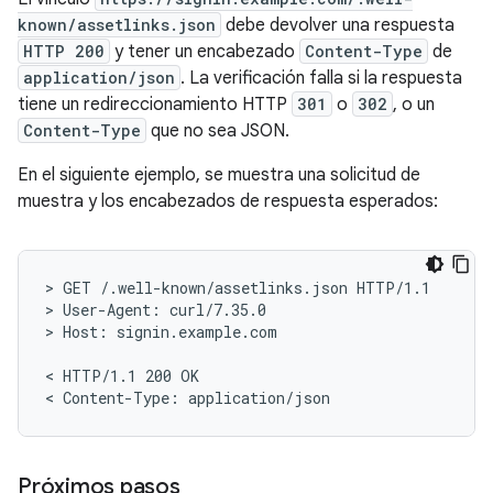
known/assetlinks.json
debe devolver una respuesta
HTTP 200
y tener un encabezado
Content-Type
de
application/json
. La verificación falla si la respuesta
tiene un redireccionamiento HTTP
301
o
302
, o un
Content-Type
que no sea JSON.
En el siguiente ejemplo, se muestra una solicitud de
muestra y los encabezados de respuesta esperados:
> GET /.well-known/assetlinks.json HTTP/1.1

> User-Agent: curl/7.35.0

> Host: signin.example.com

< HTTP/1.1 200 OK

Próximos pasos