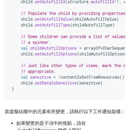
child
.
setAutofillId
(
structure
.
autofillId
!!
,
ch
// Populate the child by providing properties 
child
.
setAutofillValue
(
childAutofillValue
)
child
.
setAutofillType
(
childAutofillType
)
// Some children can provide a list of values,
// a spinner.
val
childAutofillOptions
=
arrayOf<CharSequenc
child
.
setAutofillOptions
(
childAutofillOptions
)
// Just like other types of views, mark the da
// appropriate.
val
sensitive
=
!
contentIsSetFromResources
()
child
.
setDataIsSensitive
(
sensitive
)
}
當虛擬結構中的元素有所變更，請執行以下工作通知架構：
如果變更的是子項中的焦點，請在