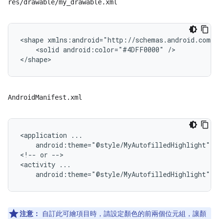
res/drawable/my_drawable.xml
<shape
<solid
android:color="#4DFF0000"
/>

AndroidManifest.xml
<application
android:theme="@style/MyAutofilledHighlight">

<!--
or
-->

<activity
注意：
自訂此可繪項目時，請設定顏色的前兩個位元組，讓顏