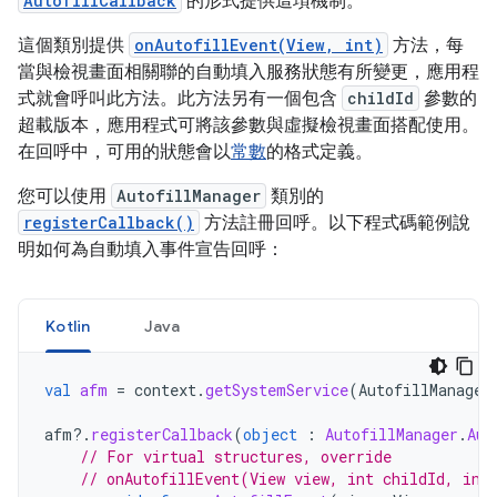
AutofillCallback
的形式提供這項機制。
這個類別提供
onAutofillEvent(View, int)
方法，每
當與檢視畫面相關聯的自動填入服務狀態有所變更，應用程
式就會呼叫此方法。此方法另有一個包含
childId
參數的
超載版本，應用程式可將該參數與虛擬檢視畫面搭配使用。
在回呼中，可用的狀態會以
常數
的格式定義。
您可以使用
AutofillManager
類別的
registerCallback()
方法註冊回呼。以下程式碼範例說
明如何為自動填入事件宣告回呼：
Kotlin
Java
val
afm
=
context
.
getSystemService
(
AutofillManager
afm
?.
registerCallback
(
object
:
AutofillManager
.
Aut
// For virtual structures, override
// onAutofillEvent(View view, int childId, int