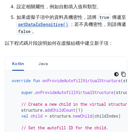
設定相關屬性，例如自動填入值和類型。
如果虛擬子項中的資料具機密性，請將
true
傳遞至
setDataIsSensitive()
；若不具機密性，則請傳遞
false
。
以下程式碼片段說明如何在虛擬結構中建立新子項：
Kotlin
Java
override
fun
onProvideAutofillVirtualStructure
(
str
super
.
onProvideAutofillVirtualStructure
(
struct
// Create a new child in the virtual structure.
structure
.
addChildCount
(
1
)
val
child
=
structure
.
newChild
(
childIndex
)
// Set the autofill ID for the child.