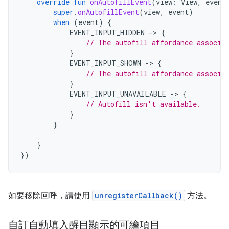
override
fun
onAutofillEvent
(
view
:
View
,
event
super
.
onAutofillEvent
(
view
,
event
)
when
(
event
)
{
EVENT_INPUT_HIDDEN
->
{
// The autofill affordance associa
}
EVENT_INPUT_SHOWN
->
{
// The autofill affordance associa
}
EVENT_INPUT_UNAVAILABLE
->
{
// Autofill isn't available.
}
}
}
})
如要移除回呼，請使用
unregisterCallback()
方法。
自訂自動填入醒目顯示的可繪項目