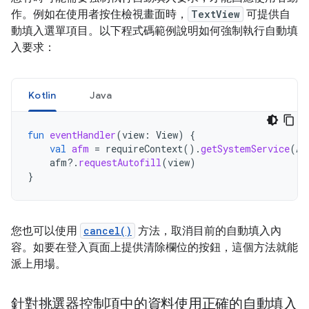
作。例如在使用者按住檢視畫面時，
TextView
可提供自
動填入選單項目。以下程式碼範例說明如何強制執行自動填
入要求：
Kotlin
Java
fun
eventHandler
(
view
:
View
)
{
val
afm
=
requireContext
().
getSystemService
(
Au
afm
?.
requestAutofill
(
view
)
}
您也可以使用
cancel()
方法，取消目前的自動填入內
容。如要在登入頁面上提供清除欄位的按鈕，這個方法就能
派上用場。
針對挑選器控制項中的資料使用正確的自動填入