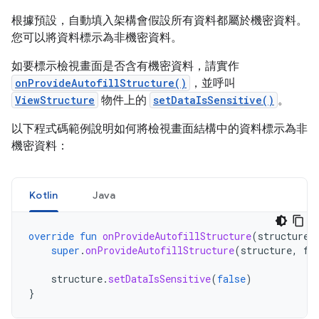
根據預設，自動填入架構會假設所有資料都屬於機密資料。
您可以將資料標示為非機密資料。
如要標示檢視畫面是否含有機密資料，請實作
onProvideAutofillStructure()
，並呼叫
ViewStructure
物件上的
setDataIsSensitive()
。
以下程式碼範例說明如何將檢視畫面結構中的資料標示為非
機密資料：
Kotlin
Java
override
fun
onProvideAutofillStructure
(
structure
:
super
.
onProvideAutofillStructure
(
structure
,
fl
structure
.
setDataIsSensitive
(
false
)
}