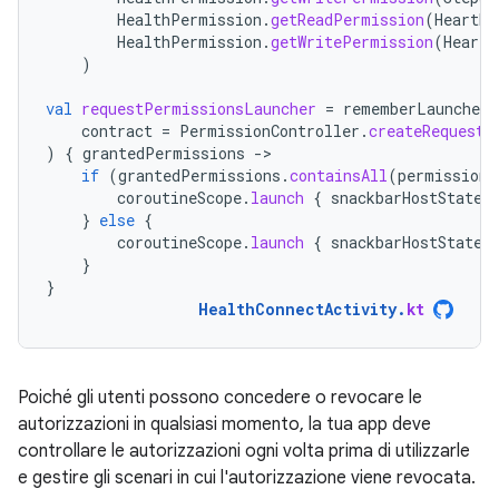
HealthPermission
.
getReadPermission
(
HeartRa
HealthPermission
.
getWritePermission
(
HeartR
)
val
requestPermissionsLauncher
=
rememberLauncherF
contract
=
PermissionController
.
createRequestP
)
{
grantedPermissions
-
if
(
grantedPermissions
.
containsAll
(
permissions
coroutineScope
.
launch
{
snackbarHostState
.
}
else
{
coroutineScope
.
launch
{
snackbarHostState
.
}
}
HealthConnectActivity
.
kt
Poiché gli utenti possono concedere o revocare le
autorizzazioni in qualsiasi momento, la tua app deve
controllare le autorizzazioni ogni volta prima di utilizzarle
e gestire gli scenari in cui l'autorizzazione viene revocata.