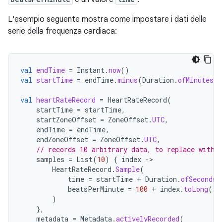
L'esempio seguente mostra come impostare i dati delle
serie della frequenza cardiaca:
val
endTime
=
Instant
.
now
()
val
startTime
=
endTime
.
minus
(
Duration
.
ofMinutes
(
5
val
heartRateRecord
=
HeartRateRecord
(
startTime
=
startTime
,
startZoneOffset
=
ZoneOffset
.
UTC
,
endTime
=
endTime
,
endZoneOffset
=
ZoneOffset
.
UTC
,
// records 10 arbitrary data, to replace with 
samples
=
List
(
10
)
{
index
-
HeartRateRecord
.
Sample
(
time
=
startTime
+
Duration
.
ofSeconds
(
beatsPerMinute
=
100
+
index
.
toLong
(),
)
},
metadata
=
Metadata
.
activelyRecorded
(