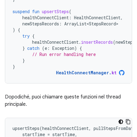
suspend
fun
upsertSteps
(
healthConnectClient
:
HealthConnectClient
,
newStepsRecords
:
ArrayList<StepsRecord>
)
{
try
{
healthConnectClient
.
insertRecords
(
newSteps
}
catch
(
e
:
Exception
)
{
// Run error handling here
}
}
HealthConnectManager
.
kt
Dopodiché, puoi chiamare queste funzioni nel thread
principale.
upsertSteps
(
healthConnectClient
,
pullStepsFromData
startTime
=
startTime
,