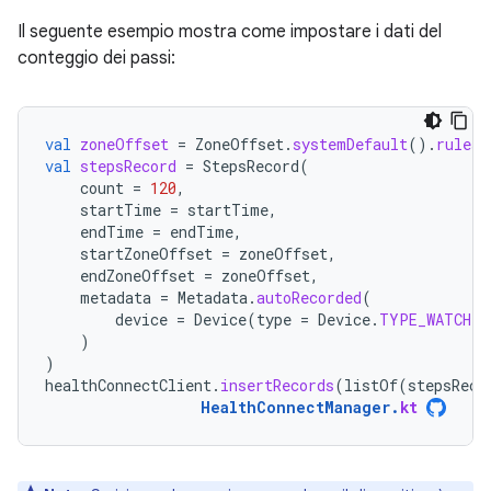
Il seguente esempio mostra come impostare i dati del
conteggio dei passi:
val
zoneOffset
=
ZoneOffset
.
systemDefault
().
rules
.
val
stepsRecord
=
StepsRecord
(
count
=
120
,
startTime
=
startTime
,
endTime
=
endTime
,
startZoneOffset
=
zoneOffset
,
endZoneOffset
=
zoneOffset
,
metadata
=
Metadata
.
autoRecorded
(
device
=
Device
(
type
=
Device
.
TYPE_WATCH
)
)
)
healthConnectClient
.
insertRecords
(
listOf
(
stepsReco
HealthConnectManager
.
kt