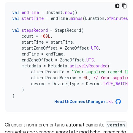
val
endTime
=
Instant
.
now
()
val
startTime
=
endTime
.
minus
(
Duration
.
ofMinutes
(
1
val
stepsRecord
=
StepsRecord
(
count
=
100L
,
startTime
=
startTime
,
startZoneOffset
=
ZoneOffset
.
UTC
,
endTime
=
endTime
,
endZoneOffset
=
ZoneOffset
.
UTC
,
metadata
=
Metadata
.
activelyRecorded
(
clientRecordId
=
"Your supplied record ID"
clientRecordVersion
=
0L
,
// Your supplied
device
=
Device
(
type
=
Device
.
TYPE_WATCH
)
)
)
HealthConnectManager
.
kt
Gli upsert non incrementano automaticamente
version
ogni volta che vengono apportate modifiche, impedendo