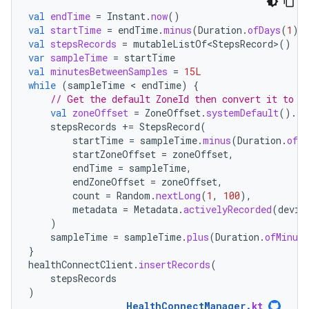
val
endTime
=
Instant
.
now
()
val
startTime
=
endTime
.
minus
(
Duration
.
ofDays
(
1
))
val
stepsRecords
=
mutableListOf<StepsRecord>
()
var
sampleTime
=
startTime
val
minutesBetweenSamples
=
15L
while
(
sampleTime
 < 
endTime
)
{
// Get the default ZoneId then convert it to a
val
zoneOffset
=
ZoneOffset
.
systemDefault
().
ru
stepsRecords
+=
StepsRecord
(
startTime
=
sampleTime
.
minus
(
Duration
.
ofMi
startZoneOffset
=
zoneOffset
,
endTime
=
sampleTime
,
endZoneOffset
=
zoneOffset
,
count
=
Random
.
nextLong
(
1
,
100
),
metadata
=
Metadata
.
activelyRecorded
(
devic
)
sampleTime
=
sampleTime
.
plus
(
Duration
.
ofMinute
}
healthConnectClient
.
insertRecords
(
stepsRecords
)
HealthConnectManager
.
kt