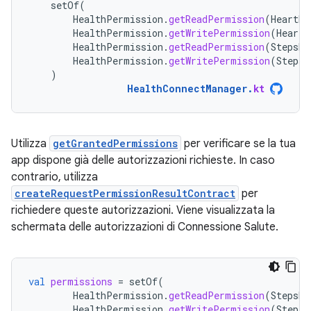
setOf
(
HealthPermission
.
getReadPermission
(
HeartRa
HealthPermission
.
getWritePermission
(
HeartR
HealthPermission
.
getReadPermission
(
StepsRe
HealthPermission
.
getWritePermission
(
StepsR
)
HealthConnectManager
.
kt
Utilizza
getGrantedPermissions
per verificare se la tua
app dispone già delle autorizzazioni richieste. In caso
contrario, utilizza
createRequestPermissionResultContract
per
richiedere queste autorizzazioni. Viene visualizzata la
schermata delle autorizzazioni di Connessione Salute.
val
permissions
=
setOf
(
HealthPermission
.
getReadPermission
(
StepsRe
HealthPermission
.
getWritePermission
(
StepsR