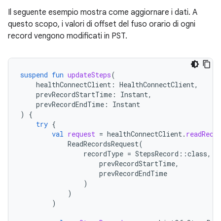
Il seguente esempio mostra come aggiornare i dati. A
questo scopo, i valori di offset del fuso orario di ogni
record vengono modificati in PST.
suspend
fun
updateSteps
(
healthConnectClient
:
HealthConnectClient
,
prevRecordStartTime
:
Instant
,
prevRecordEndTime
:
Instant
)
{
try
{
val
request
=
healthConnectClient
.
readReco
ReadRecordsRequest
(
recordType
=
StepsRecord
::
class
,
t
prevRecordStartTime
,
prevRecordEndTime
)
)
)