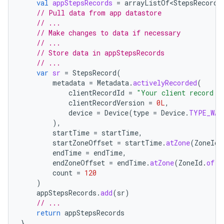
val
appStepsRecords
=
arrayListOf<StepsRecord>
// Pull data from app datastore
// ...
// Make changes to data if necessary
// ...
// Store data in appStepsRecords
// ...
var
sr
=
StepsRecord
(
metadata
=
Metadata
.
activelyRecorded
(
clientRecordId
=
"Your client record I
clientRecordVersion
=
0L
,
device
=
Device
(
type
=
Device
.
TYPE_WAT
),
startTime
=
startTime
,
startZoneOffset
=
startTime
.
atZone
(
ZoneId
.
endTime
=
endTime
,
endZoneOffset
=
endTime
.
atZone
(
ZoneId
.
of
(
"
count
=
120
)
appStepsRecords
.
add
(
sr
)
// ...
return
appStepsRecords
}