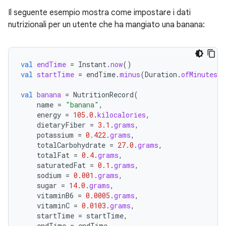
Il seguente esempio mostra come impostare i dati
nutrizionali per un utente che ha mangiato una banana:
val
endTime
=
Instant
.
now
()
val
startTime
=
endTime
.
minus
(
Duration
.
ofMinutes
(
1
val
banana
=
NutritionRecord
(
name
=
"banana"
,
energy
=
105.0
.
kilocalories
,
dietaryFiber
=
3.1
.
grams
,
potassium
=
0.422
.
grams
,
totalCarbohydrate
=
27.0
.
grams
,
totalFat
=
0.4
.
grams
,
saturatedFat
=
0.1
.
grams
,
sodium
=
0.001
.
grams
,
sugar
=
14.0
.
grams
,
vitaminB6
=
0.0005
.
grams
,
vitaminC
=
0.0103
.
grams
,
startTime
=
startTime
,
endTime
=
endTime
,