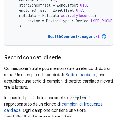
startZoneOffset
=
ZoneOffset
.
UTC
,
endZoneOffset
=
ZoneOffset
.
UTC
,
metadata
=
Metadata
.
activelyRecorded
(
device
=
Device
(
type
=
Device
.
TYPE_PHONE
)
)
)
HealthConnectManager
.
kt
Record con dati di serie
Connessione Salute può memorizzare un elenco di dati di
serie. Un esempio è il tipo di dati
Battito cardiaco
, che
acquisisce una serie di campioni di battito cardiaco rilevati
tra le letture.
In questo tipo di dati, il parametro
samples
è
rappresentato da un elenco di
campioni di frequenza
cardiaca
. Ogni campione contiene un valore
beatsPerMinute
e un valore
time
.