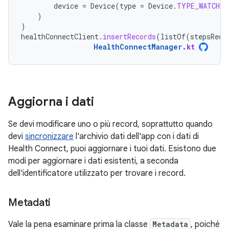
device
=
Device
(
type
=
Device
.
TYPE_WATCH
)
)
)
healthConnectClient
.
insertRecords
(
listOf
(
stepsReco
HealthConnectManager
.
kt
Aggiorna i dati
Se devi modificare uno o più record, soprattutto quando
devi
sincronizzare
l'archivio dati dell'app con i dati di
Health Connect, puoi aggiornare i tuoi dati. Esistono due
modi per aggiornare i dati esistenti, a seconda
dell'identificatore utilizzato per trovare i record.
Metadati
Vale la pena esaminare prima la classe
Metadata
, poiché