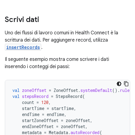
Scrivi dati
Uno dei flussi di lavoro comuni in Health Connect è la
scrittura dei dati. Per aggiungere record, utilizza
insertRecords
.
Il seguente esempio mostra come scrivere i dati
inserendo i conteggi dei passi:
val
zoneOffset
=
ZoneOffset
.
systemDefault
().
rules
.
val
stepsRecord
=
StepsRecord
(
count
=
120
,
startTime
=
startTime
,
endTime
=
endTime
,
startZoneOffset
=
zoneOffset
,
endZoneOffset
=
zoneOffset
,
metadata
=
Metadata
.
autoRecorded
(