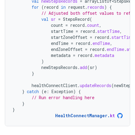
val
newStepsRecords
=
arrayListOf<StepsRec
for
(
record
in
request
.
records
)
{
// Adjusted both offset values to refl
val
sr
=
StepsRecord
(
count
=
record
.
count
,
startTime
=
record
.
startTime
,
startZoneOffset
=
record
.
startTime
endTime
=
record
.
endTime
,
endZoneOffset
=
record
.
endTime
.
atZ
metadata
=
record
.
metadata
)
newStepsRecords
.
add
(
sr
)
}
healthConnectClient
.
updateRecords
(
newSteps
}
catch
(
e
:
Exception
)
{
// Run error handling here
}
}
HealthConnectManager
.
kt