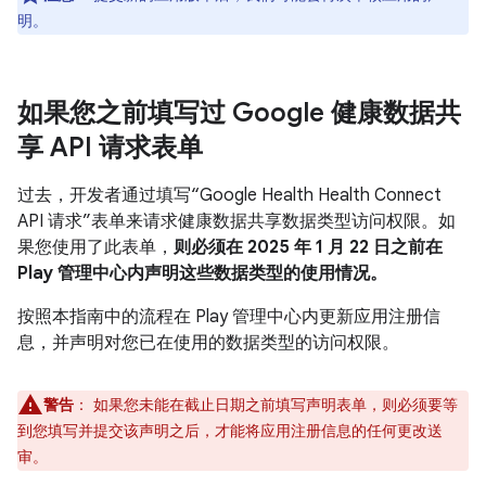
明。
如果您之前填写过 Google 健康数据共
享 API 请求表单
过去，开发者通过填写“Google Health Health Connect
API 请求”表单来请求健康数据共享数据类型访问权限。如
果您使用了此表单，
则必须在 2025 年 1 月 22 日之前在
Play 管理中心内声明这些数据类型的使用情况。
按照本指南中的流程在 Play 管理中心内更新应用注册信
息，并声明对您已在使用的数据类型的访问权限。
警告
：
如果您未能在截止日期之前填写声明表单，则必须要等
到您填写并提交该声明之后，才能将应用注册信息的任何更改送
审。