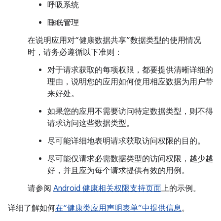
呼吸系统
睡眠管理
在说明应用对“健康数据共享”数据类型的使用情况
时，请务必遵循以下准则：
对于请求获取的每项权限，都要提供清晰详细的
理由，说明您的应用如何使用相应数据为用户带
来好处。
如果您的应用不需要访问特定数据类型，则不得
请求访问这些数据类型。
尽可能详细地表明请求获取访问权限的目的。
尽可能仅请求必需数据类型的访问权限，越少越
好，并且应为每个请求提供有效的用例。
请参阅
Android 健康相关权限支持页面
上的示例。
详细了解如何
在“健康类应用声明表单”中提供信息
。