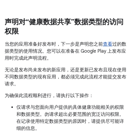
声明对“健康数据共享”数据类型的访问
权限
当您的应用准备好发布时，下一步是声明您之前
查看
过的数
据类型的使用情况。您可以在准备在 Google Play 上发布应
用时完成此声明流程。
无论是发布尚未发布的新应用，还是更新已发布且现在使用
不同数据类型的现有应用，都必须完成此流程才能提交发布
请求。
为确保此流程顺利进行，请执行以下操作：
仅请求与您面向用户提供的具体健康功能相关的权限
和数据类型。勿请求超出必要范围的宽泛访问权限。
在记录使用特定数据类型的原因时，请提供尽可能详
细的信息。