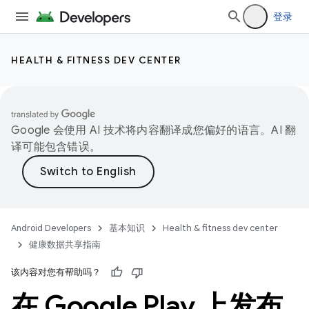
登录
HEALTH & FITNESS DEV CENTER
Google 会使用 AI 技术将内容翻译成您偏好的语言。AI 翻
译可能包含错误。
Android Developers
基本知识
Health & fitness dev center
健康数据共享指南
该内容对您有帮助吗？
在 Google Play 上发布