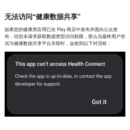
无法访问“健康数据共享”
如果您的健康类应用已在 Play 商店中发布并面向公众发
布，但您未请求获取数据类型访问权限，那么当最终用户尝
试与健康数据共享平台关联时，会收到以下对话框：