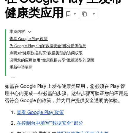
健康类应用
本页内容
查看 Google Play 政策
为 Google Play 中的“数据安全”部分提供信息
声明对“健康数据共享”数据类型的访问权限
说明您的应用使用“健康数据共享”数据类型的原因
重新申请更新
如需在 Google Play 上发布健康类应用，您必须在 Play 管
理中心内完成一些必需的步骤。这些步骤可验证您的应用是
否符合 Google 的政策，并为用户提供安全透明的体验。
查看 Google Play 政策
在控制台中填写“数据安全”部分