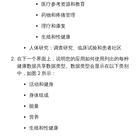
医疗参考资源和教育
药物和疼痛管理
理疗和康复
生殖和性健康
人体研究：调查研究、临床试验和患者社区
在下一个界面上，说明您的应用如何使用列出的每种
健康数据共享数据类型。数据类型会显示在以下类别
中，如图 2 所示：
活动和健身
身体组成
能量
营养
生殖和性健康