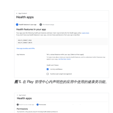
图 1.
在 Play 管理中心内声明您的应用中使用的健康类功能。