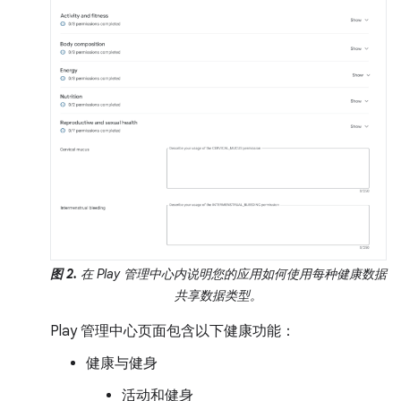
图 2.
在 Play 管理中心内说明您的应用如何使用每种健康数据
共享数据类型。
Play 管理中心页面包含以下健康功能：
健康与健身
活动和健身