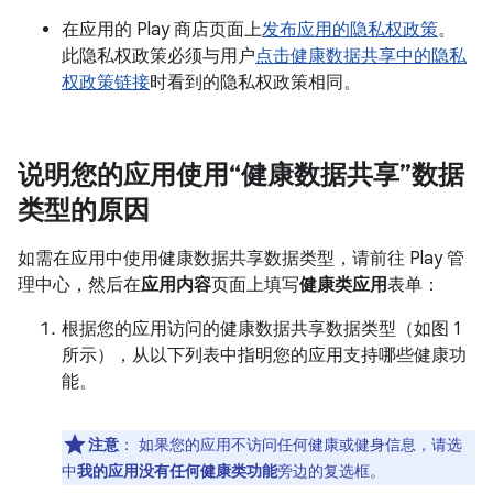
在应用的 Play 商店页面上
发布应用的隐私权政策
。
此隐私权政策必须与用户
点击健康数据共享中的隐私
权政策链接
时看到的隐私权政策相同。
说明您的应用使用“健康数据共享”数据
类型的原因
如需在应用中使用健康数据共享数据类型，请前往 Play 管
理中心，然后在
应用内容
页面上填写
健康类应用
表单：
根据您的应用访问的健康数据共享数据类型（如图 1
所示），从以下列表中指明您的应用支持哪些健康功
能。
注意
：
如果您的应用不访问任何健康或健身信息，请选
中
我的应用没有任何健康类功能
旁边的复选框。