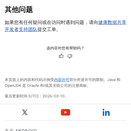
其他问题
如果您有任何疑问或在访问时遇到问题，请向
健康数据共享
开发者支持团队
提交工单。
该内容对您有帮助吗？
本页面上的内容和代码示例受
内容许可
部分所述许可的限制。Java 和
OpenJDK 是 Oracle 和/或其关联公司的注册商标。
最后更新时间 (UTC)：2026-03-10。
关于 ANDROID