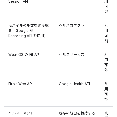
Session API
用
可
能
モバイルの歩数を読み取
ヘルスコネクト
利
る（Google Fit
用
Recording API を使用）
可
能
Wear OS の Fit API
ヘルスサービス
利
用
可
能
Fitbit Web API
Google Health API
利
用
可
能
ヘルスコネクト
既存の統合を維持する
利