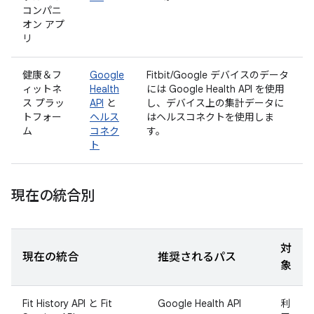
コンパニ
オン アプ
リ
健康＆フ
Google
Fitbit/Google デバイスのデータ
ィットネ
Health
には Google Health API を使用
ス プラッ
API
と
し、デバイス上の集計データに
トフォー
ヘルス
はヘルスコネクトを使用しま
ム
コネク
す。
ト
現在の統合別
対
現在の統合
推奨されるパス
象
Fit History API と Fit
Google Health API
利