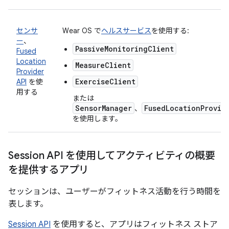
センサ
Wear OS で
ヘルスサービス
を使用する:
ー
、
PassiveMonitoringClient
Fused
Location
MeasureClient
Provider
ExerciseClient
API
を使
用する
または
SensorManager
FusedLocationProvid
、
を使用します。
Session API を使用してアクティビティの概要
を提供するアプリ
セッションは、ユーザーがフィットネス活動を行う時間を
表します。
Session API
を使用すると、アプリはフィットネス ストア