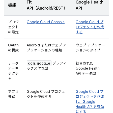
Fit
Google Health
機能
API（Android/REST）
API
プロジ
Google Cloud Console
Google Cloud プ
ェクト
ロジェクトを作成
の設定
する
OAuth
Android またはウェブ ア
ウェブ アプリケー
の構成
プリケーションの種類
ションのタイプ
com
.
google
データ
プレフィ
統合された
アーキ
ックス付き型
Google Health
テクチ
API データ型
ャ
アプリ
Google Cloud プロジェ
Google Cloud プ
登録
クトを作成する
ロジェクトを作成
し、Google
Health API を有効
にする