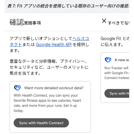
表 7: Fit アプリの統合を使用している既存のユーザー向けの推奨事
確認
close
実践事項
すべきでない
アプリで新しいオプションとして
ヘルスコ
Google Fit
ネクト
または
Google Health API
を提供し
に伝えます。
ます。
豊富なデータと分析情報、プライバシー、
セキュリティなど、ユーザーのメリットに
焦点を当てます。