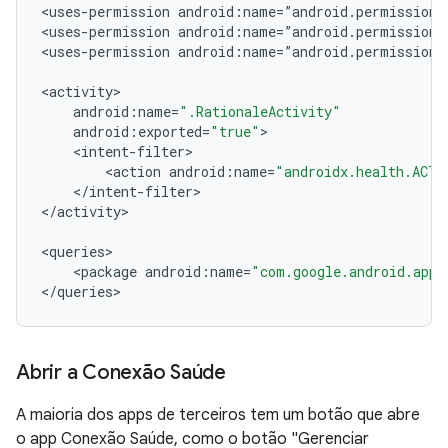
<
uses
-
permission
android
:
name
=
”
android
.
permission
.
<
uses
-
permission
android
:
name
=
”
android
.
permission
.
<
uses
-
permission
android
:
name
=
”
android
.
permission
.
<
activity
android
:
name
=
".RationaleActivity"
android
:
exported
=
"true"
<
intent
-
filter
<
action
android
:
name
=
"androidx.health.ACTI
<
/
intent
-
filter
>

<
/
activity
>

<
queries
<
package
android
:
name
=
"com.google.android.apps
<
/
queries
Abrir a Conexão Saúde
A maioria dos apps de terceiros tem um botão que abre
o app Conexão Saúde, como o botão "Gerenciar