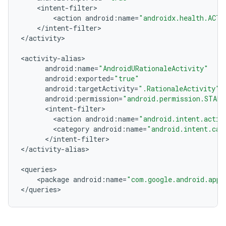
<
intent
-
filter
<
action
android
:
name
=
"androidx.health.ACTI
<
/
intent
-
filter
>

<
/
activity
>

<
activity
-
alias
android
:
name
=
"AndroidURationaleActivity"
android
:
exported
=
"true"
android
:
targetActivity
=
".RationaleActivity"
android
:
permission
=
"android.permission.START
<
intent
-
filter
<
action
android
:
name
=
"android.intent.actio
<
category
android
:
name
=
"android.intent.cat
<
/
intent
-
filter
>

<
/
activity
-
alias
>

<
queries
<
package
android
:
name
=
"com.google.android.apps
<
/
queries