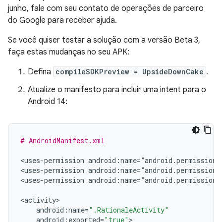
junho, fale com seu contato de operações de parceiro
do Google para receber ajuda.
Se você quiser testar a solução com a versão Beta 3,
faça estas mudanças no seu APK:
Defina
compileSDKPreview = UpsideDownCake
.
Atualize o manifesto para incluir uma intent para o
Android 14:
# AndroidManifest.xml
<
uses
-
permission
android
:
name
=
”
android
.
permission
.
<
uses
-
permission
android
:
name
=
”
android
.
permission
.
<
uses
-
permission
android
:
name
=
”
android
.
permission
.
<
activity
android
:
name
=
".RationaleActivity"
android
:
exported
=
"true"