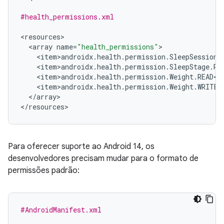
#health_permissions.xml
<
resources
<
array
name
=
"health_permissions"
<
item>androidx
.
health
.
permission
.
SleepSession
.
<
item>androidx
.
health
.
permission
.
SleepStage
.
RE
<
item>androidx
.
health
.
permission
.
Weight
.
READ
<
/
<
item>androidx
.
health
.
permission
.
Weight
.
WRITE
<
<
/
array
>

<
/
resources
Para oferecer suporte ao Android 14, os
desenvolvedores precisam mudar para o formato de
permissões padrão:
#AndroidManifest.xml