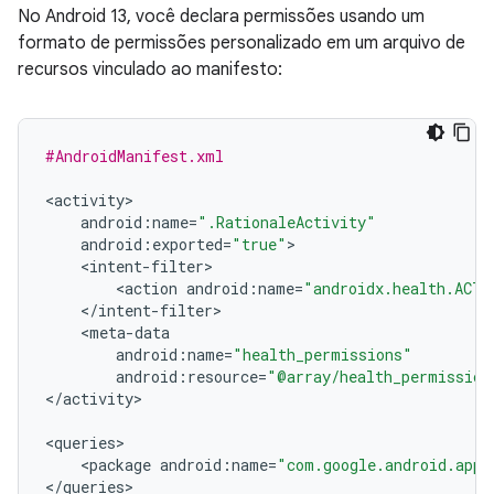
No Android 13, você declara permissões usando um
formato de permissões personalizado em um arquivo de
recursos vinculado ao manifesto:
#AndroidManifest.xml
<
activity
android
:
name
=
".RationaleActivity"
android
:
exported
=
"true"
<
intent
-
filter
<
action
android
:
name
=
"androidx.health.ACTI
<
/
intent
-
filter
<
meta
-
data
android
:
name
=
"health_permissions"
android
:
resource
=
"@array/health_permission
<
/
activity
>

<
queries
<
package
android
:
name
=
"com.google.android.apps
<
/
queries
>
