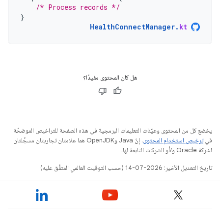
/* Process records */
}
HealthConnectManager
.
kt
هل كان المحتوى مفيدًا؟
يخضع كل من المحتوى وعيّنات التعليمات البرمجية في هذه الصفحة للتراخيص الموضحّة
في
ترخيص استخدام المحتوى
. إنّ Java وOpenJDK هما علامتان تجاريتان مسجَّلتان
لشركة Oracle و/أو الشركات التابعة لها.
تاريخ التعديل الأخير: 2026-07-14 (حسب التوقيت العالمي المتفَّق عليه)