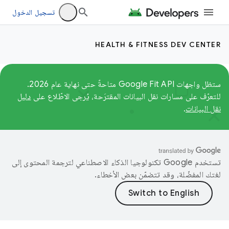
تسجيل الدخول
HEALTH & FITNESS DEV CENTER
ستظل واجهات Google Fit API متاحةً حتى نهاية عام 2026.
للتعرّف على مسارات نقل البيانات المقترَحة، يُرجى الاطّلاع على
دليل
نقل البيانات
.
تستخدم Google تكنولوجيا الذكاء الاصطناعي لترجمة المحتوى إلى
لغتك المفضّلة، وقد تتضمّن بعض الأخطاء.