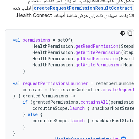
حصل على الأذونات المطلوبة. إذا لم يكن الأمر كذلك، استخدِم
createRequestPermissionResultContract
لطلب هذه
الأذونات. سيؤدي ذلك إلى عرض شاشة أذونات Health Connect.
val
permissions
=
setOf
(
HealthPermission
.
getReadPermission
(
StepsRe
HealthPermission
.
getWritePermission
(
StepsR
HealthPermission
.
getReadPermission
(
HeartRa
HealthPermission
.
getWritePermission
(
HeartR
)
val
requestPermissionsLauncher
=
rememberLauncherF
contract
=
PermissionController
.
createRequestP
)
{
grantedPermissions
-
if
(
grantedPermissions
.
containsAll
(
permissions
coroutineScope
.
launch
{
snackbarHostState
.
}
else
{
coroutineScope
.
launch
{
snackbarHostState
.
}
}