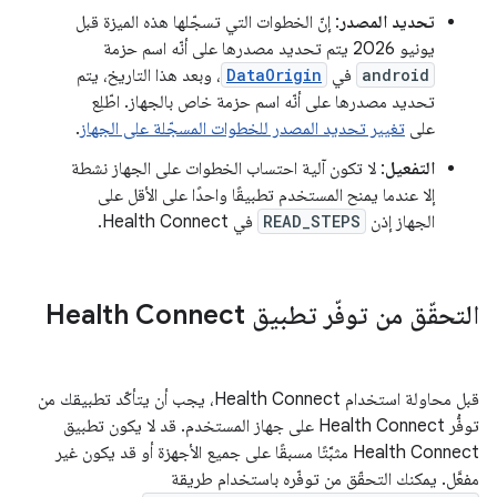
تحديد المصدر
: إنّ الخطوات التي تسجّلها هذه الميزة قبل
يونيو 2026 يتم تحديد مصدرها على أنّه اسم حزمة
android
في
DataOrigin
، وبعد هذا التاريخ، يتم
تحديد مصدرها على أنّه اسم حزمة خاص بالجهاز. اطّلِع
على
تغيير تحديد المصدر للخطوات المسجّلة على الجهاز
.
التفعيل
: لا تكون آلية احتساب الخطوات على الجهاز نشطة
إلا عندما يمنح المستخدم تطبيقًا واحدًا على الأقل على
الجهاز إذن
READ_STEPS
في Health Connect.
التحقّق من توفّر تطبيق Health Connect
قبل محاولة استخدام Health Connect، يجب أن يتأكّد تطبيقك من
توفُّر Health Connect على جهاز المستخدم. قد لا يكون تطبيق
Health Connect مثبَّتًا مسبقًا على جميع الأجهزة أو قد يكون غير
مفعَّل. يمكنك التحقّق من توفّره باستخدام طريقة