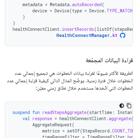
metadata
=
Metadata
.
autoRecorded
(
device
=
Device
(
type
=
Device
.
TYPE_WATCH
)
)
)
healthConnectClient
.
insertRecords
(
listOf
(
stepsReco
HealthConnectManager
.
kt
قراءة البيانات المجمّعة
الطريقة الأكثر شيوعًا لقراءة بيانات الخطوات هي تجميع إجمالي عدد
الخطوات خلال فترة زمنية. يوضّح المثال التالي كيفية قراءة إجمالي عدد
الخطوات التي اتّخذها مستخدم خلال نطاق زمني معيّن:
suspend
fun
readStepsAggregate
(
startTime
:
Instant
,
val
response
=
healthConnectClient
.
aggregate
(
AggregateRequest
(
metrics
=
setOf
(
StepsRecord
.
COUNT_TOT
timeRangeFilter
=
TimeRangeFilter
.
betw