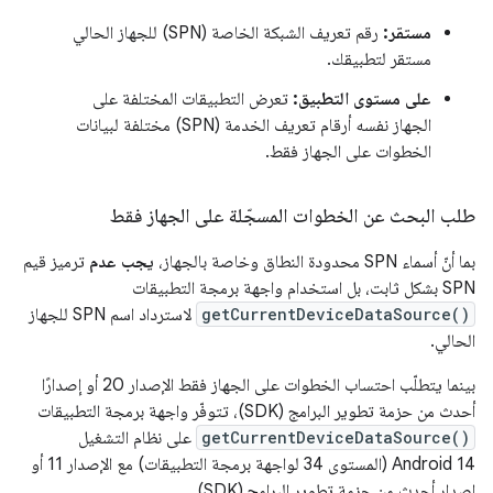
مستقر:
رقم تعريف الشبكة الخاصة (SPN) للجهاز الحالي
مستقر لتطبيقك.
على مستوى التطبيق:
تعرض التطبيقات المختلفة على
الجهاز نفسه أرقام تعريف الخدمة (SPN) مختلفة لبيانات
الخطوات على الجهاز فقط.
طلب البحث عن الخطوات المسجّلة على الجهاز فقط
بما أنّ أسماء SPN محدودة النطاق وخاصة بالجهاز،
يجب عدم
ترميز قيم
SPN بشكل ثابت، بل استخدام واجهة برمجة التطبيقات
getCurrentDeviceDataSource()
لاسترداد اسم SPN للجهاز
الحالي.
بينما يتطلّب احتساب الخطوات على الجهاز فقط الإصدار 20 أو إصدارًا
أحدث من حزمة تطوير البرامج (SDK)، تتوفّر واجهة برمجة التطبيقات
getCurrentDeviceDataSource()
على نظام التشغيل
Android 14 (المستوى 34 لواجهة برمجة التطبيقات) مع الإصدار 11 أو
إصدار أحدث من حزمة تطوير البرامج (SDK).