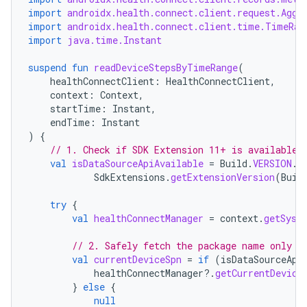
import
androidx.health.connect.client.request.Aggr
import
androidx.health.connect.client.time.TimeRan
import
java.time.Instant
suspend
fun
readDeviceStepsByTimeRange
(
healthConnectClient
:
HealthConnectClient
,
context
:
Context
,
startTime
:
Instant
,
endTime
:
Instant
)
{
// 1. Check if SDK Extension 11+ is available 
val
isDataSourceApiAvailable
=
Build
.
VERSION
.
S
SdkExtensions
.
getExtensionVersion
(
Buil
try
{
val
healthConnectManager
=
context
.
getSyst
// 2. Safely fetch the package name only i
val
currentDeviceSpn
=
if
(
isDataSourceApi
healthConnectManager
?.
getCurrentDevice
}
else
{
null