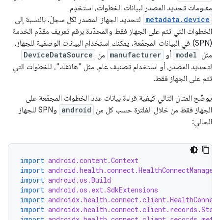
معلومات تحديد المصدر لبيانات الخطوات، استخدِم
metadata.device
لتحديد الجهاز المصدر لكل سجلّ. بالنسبة إلى
الخطوات التي تتم على الجهاز فقط والمحدّدة برقم تعريف مقدّم الخدمة
(SPN) في البيانات المجمّعة، يمكنك استخدام البيانات الوصفية للجهاز،
مثل
model
أو
manufacturer
من
DeviceDataSource
لتحديد المصدر، أو استخدام تصنيف عام، مثل "هاتفك"، للخطوات التي
تتم على الجهاز فقط.
يوضّح المثال التالي كيفية قراءة بيانات عدد الخطوات المجمّعة على
الجهاز فقط من خلال الفلترة حسب كل من
android
وSPN للجهاز
الحالي:
import
android.content.Context
import
android.health.connect.HealthConnectManager
import
android.os.Build
import
android.os.ext.SdkExtensions
import
androidx.health.connect.client.HealthConnec
import
androidx.health.connect.client.records.Step
import
androidx.health.connect.client.records.meta