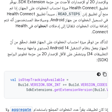
والإصدار 20 أو الإصدارات الأحدث من حزمة SDK Extension، يوفّر
تطبيق Health Connect ميزة احتساب الخطوات على الجهاز. إذا تم
منح أي تطبيق إذن
READ_STEPS
، سيبدأ تطبيق Health Connect
في تسجيل الخطوات من جهاز Android، وسيلاحظ المستخدمون أنّه تتم
إضافة بيانات الخطوات تلقائيًا إلى إدخالات
الخطوات
في Health
Connect.
للتأكّد من توفّر ميزة احتساب الخطوات على الجهاز فقط، تحقَّق من أنّ
الجهاز يعمل بنظام التشغيل Android 14 (مستوى واجهة برمجة
التطبيقات 34) ويتضمّن على الأقل الإصدار 20 من حزمة تطوير البرامج
(SDK):
val
isStepTrackingAvailable
=
Build
.
VERSION
.
SDK_INT
>
=
Build
.
VERSION_CODES
.
U
SdkExtensions
.
getExtensionVersion
(
Build
.
VE
إذا كان تطبيقك يقرأ عدد الخطوات المجمّع باستخدام
aggregate
ولا