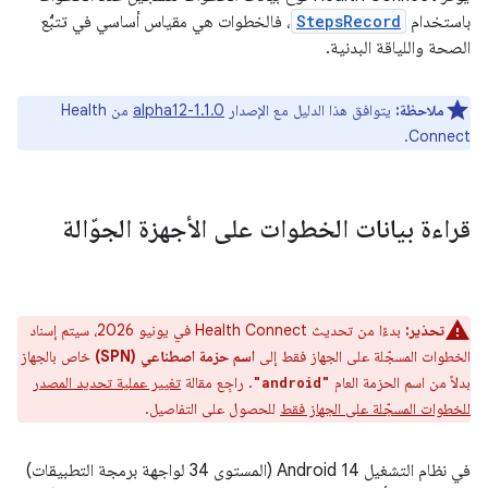
باستخدام
StepsRecord
، فالخطوات هي مقياس أساسي في تتبُّع
الصحة واللياقة البدنية.
ملاحظة:
يتوافق هذا الدليل مع الإصدار
1.1.0-alpha12
من Health
Connect.
قراءة بيانات الخطوات على الأجهزة الجوّالة
تحذير:
بدءًا من تحديث Health Connect في يونيو 2026، سيتم إسناد
الخطوات المسجّلة على الجهاز فقط إلى
اسم حزمة اصطناعي (SPN)
خاص بالجهاز
بدلاً من اسم الحزمة العام
. راجِع مقالة
تغيير عملية تحديد المصدر
"android"
للخطوات المسجّلة على الجهاز فقط
للحصول على التفاصيل.
في نظام التشغيل Android 14 (المستوى 34 لواجهة برمجة التطبيقات)