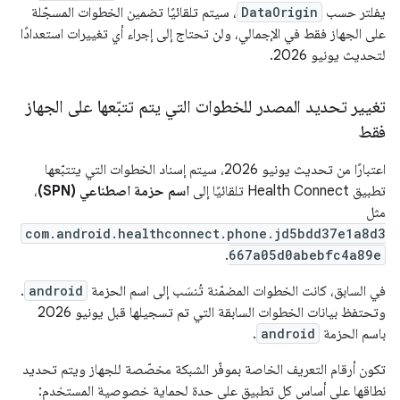
يفلتر حسب
DataOrigin
، سيتم تلقائيًا تضمين الخطوات المسجّلة
على الجهاز فقط في الإجمالي، ولن تحتاج إلى إجراء أي تغييرات استعدادًا
لتحديث يونيو 2026.
تغيير تحديد المصدر للخطوات التي يتم تتبّعها على الجهاز
فقط
اعتبارًا من تحديث يونيو 2026، سيتم إسناد الخطوات التي يتتبّعها
تطبيق Health Connect تلقائيًا إلى
اسم حزمة اصطناعي (SPN)
،
مثل
com.android.healthconnect.phone.jd5bdd37e1a8d3
.
667a05d0abebfc4a89e
في السابق، كانت الخطوات المضمّنة تُنسَب إلى اسم الحزمة
android
.
وتحتفظ بيانات الخطوات السابقة التي تم تسجيلها قبل يونيو 2026
باسم الحزمة
android
.
تكون أرقام التعريف الخاصة بموفّر الشبكة مخصّصة للجهاز ويتم تحديد
نطاقها على أساس كل تطبيق على حدة لحماية خصوصية المستخدم: