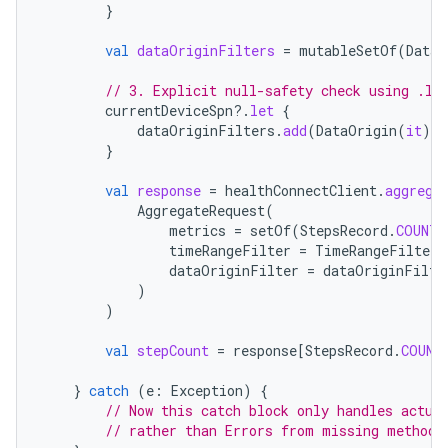
}
val
dataOriginFilters
=
mutableSetOf
(
DataO
// 3. Explicit null-safety check using .le
currentDeviceSpn
?.
let
{
dataOriginFilters
.
add
(
DataOrigin
(
it
))
}
val
response
=
healthConnectClient
.
aggrega
AggregateRequest
(
metrics
=
setOf
(
StepsRecord
.
COUNT_
timeRangeFilter
=
TimeRangeFilter
.
dataOriginFilter
=
dataOriginFilte
)
)
val
stepCount
=
response
[
StepsRecord
.
COUNT
}
catch
(
e
:
Exception
)
{
// Now this catch block only handles actua
// rather than Errors from missing methods