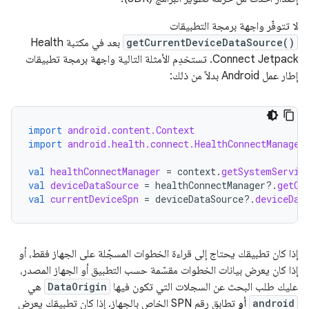
لا تتوفّر واجهة برمجة التطبيقات
getCurrentDeviceDataSource()
بعد في مكتبة Health
Connect Jetpack. تستخدِم الأمثلة التالية واجهة برمجة تطبيقات
إطار عمل Android بدلاً من ذلك:
import
android.content.Context
import
android.health.connect.HealthConnectManager
val
healthConnectManager
=
context
.
getSystemServic
val
deviceDataSource
=
healthConnectManager
?.
getCu
val
currentDeviceSpn
=
deviceDataSource
?.
deviceDat
إذا كان تطبيقك يحتاج إلى قراءة الخطوات المسجّلة على الجهاز فقط، أو
إذا كان يعرض بيانات الخطوات مقسّمة حسب التطبيق أو الجهاز المصدر،
عليك طلب البحث عن السجلات التي تكون فيها
DataOrigin
هي
android
أو
تطابق رقم SPN الخاص بالجهاز. إذا كان تطبيقك يعرض