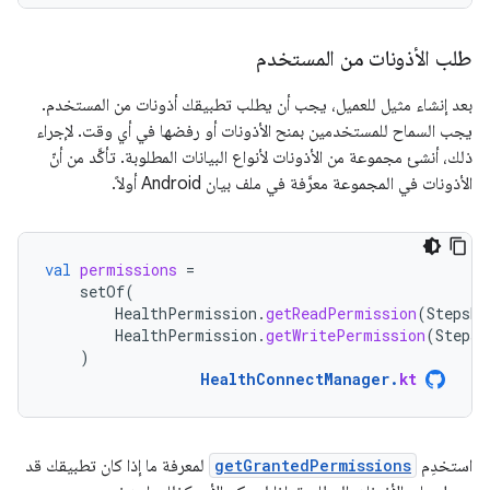
طلب الأذونات من المستخدم
بعد إنشاء مثيل للعميل، يجب أن يطلب تطبيقك أذونات من المستخدم.
يجب السماح للمستخدمين بمنح الأذونات أو رفضها في أي وقت. لإجراء
ذلك، أنشئ مجموعة من الأذونات لأنواع البيانات المطلوبة. تأكَّد من أنّ
الأذونات في المجموعة معرَّفة في ملف بيان Android أولاً.
val
permissions
=
setOf
(
HealthPermission
.
getReadPermission
(
StepsRe
HealthPermission
.
getWritePermission
(
StepsR
)
HealthConnectManager
.
kt
استخدِم
getGrantedPermissions
لمعرفة ما إذا كان تطبيقك قد