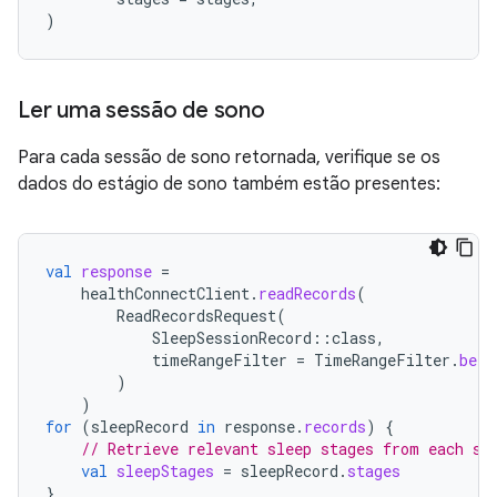
)
Ler uma sessão de sono
Para cada sessão de sono retornada, verifique se os
dados do estágio de sono também estão presentes:
val
response
=
healthConnectClient
.
readRecords
(
ReadRecordsRequest
(
SleepSessionRecord
::
class
,
timeRangeFilter
=
TimeRangeFilter
.
betw
)
)
for
(
sleepRecord
in
response
.
records
)
{
// Retrieve relevant sleep stages from each sl
val
sleepStages
=
sleepRecord
.
stages
}