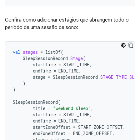
Confira como adicionar estágios que abrangem todo o
período de uma sessão de sono:
val
stages
=
listOf
(
SleepSessionRecord
.
Stage
(
startTime
=
START_TIME
,
endTime
=
END_TIME
,
stage
=
SleepSessionRecord
.
STAGE_TYPE_SLEE
)
)
SleepSessionRecord
(
title
=
"weekend sleep"
,
startTime
=
START_TIME
,
endTime
=
END_TIME
,
startZoneOffset
=
START_ZONE_OFFSET
,
endZoneOffset
=
END_ZONE_OFFSET
,
stages
=
stages
,