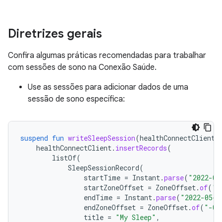
Diretrizes gerais
Confira algumas práticas recomendadas para trabalhar
com sessões de sono na Conexão Saúde.
Use as sessões para adicionar dados de uma
sessão de sono específica:
suspend
fun
writeSleepSession
(
healthConnectClient
:
healthConnectClient
.
insertRecords
(
listOf
(
SleepSessionRecord
(
startTime
=
Instant
.
parse
(
"2022-05
startZoneOffset
=
ZoneOffset
.
of
(
"-
endTime
=
Instant
.
parse
(
"2022-05-1
endZoneOffset
=
ZoneOffset
.
of
(
"-08
title
=
"My Sleep"
,