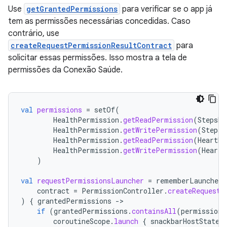
Use
getGrantedPermissions
para verificar se o app já
tem as permissões necessárias concedidas. Caso
contrário, use
createRequestPermissionResultContract
para
solicitar essas permissões. Isso mostra a tela de
permissões da Conexão Saúde.
val
permissions
=
setOf
(
HealthPermission
.
getReadPermission
(
StepsRe
HealthPermission
.
getWritePermission
(
StepsR
HealthPermission
.
getReadPermission
(
HeartRa
HealthPermission
.
getWritePermission
(
HeartR
)
val
requestPermissionsLauncher
=
rememberLauncherF
contract
=
PermissionController
.
createRequestP
)
{
grantedPermissions
-
if
(
grantedPermissions
.
containsAll
(
permissions
coroutineScope
.
launch
{
snackbarHostState
.