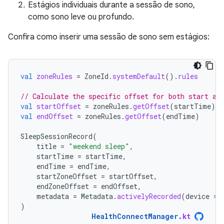
Estágios individuais durante a sessão de sono,
como sono leve ou profundo.
Confira como inserir uma sessão de sono sem estágios:
val
zoneRules
=
ZoneId
.
systemDefault
().
rules
// Calculate the specific offset for both start an
val
startOffset
=
zoneRules
.
getOffset
(
startTime
)
val
endOffset
=
zoneRules
.
getOffset
(
endTime
)
SleepSessionRecord
(
title
=
"weekend sleep"
,
startTime
=
startTime
,
endTime
=
endTime
,
startZoneOffset
=
startOffset
,
endZoneOffset
=
endOffset
,
metadata
=
Metadata
.
activelyRecorded
(
device
=
)
HealthConnectManager
.
kt