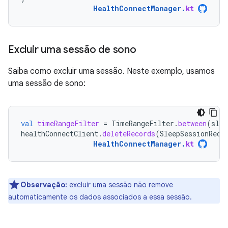
HealthConnectManager
.
kt
Excluir uma sessão de sono
Saiba como excluir uma sessão. Neste exemplo, usamos
uma sessão de sono:
val
timeRangeFilter
=
TimeRangeFilter
.
between
(
slee
healthConnectClient
.
deleteRecords
(
SleepSessionReco
HealthConnectManager
.
kt
Observação:
excluir uma sessão não remove
automaticamente os dados associados a essa sessão.