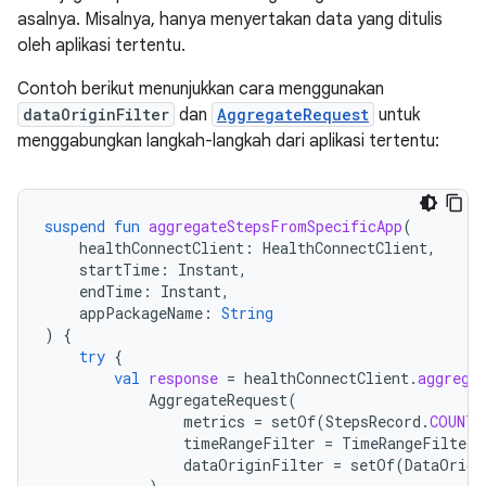
asalnya. Misalnya, hanya menyertakan data yang ditulis
oleh aplikasi tertentu.
Contoh berikut menunjukkan cara menggunakan
dataOriginFilter
dan
AggregateRequest
untuk
menggabungkan langkah-langkah dari aplikasi tertentu:
suspend
fun
aggregateStepsFromSpecificApp
(
healthConnectClient
:
HealthConnectClient
,
startTime
:
Instant
,
endTime
:
Instant
,
appPackageName
:
String
)
{
try
{
val
response
=
healthConnectClient
.
aggrega
AggregateRequest
(
metrics
=
setOf
(
StepsRecord
.
COUNT_
timeRangeFilter
=
TimeRangeFilter
.
dataOriginFilter
=
setOf
(
DataOrigi