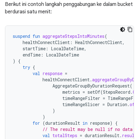
Berikut ini contoh langkah penggabungan ke dalam bucket
berdurasi satu menit:
suspend
fun
aggregateStepsIntoMinutes
(
healthConnectClient
:
HealthConnectClient
,
startTime
:
LocalDateTime
,
endTime
:
LocalDateTime
)
{
try
{
val
response
=
healthConnectClient
.
aggregateGroupByDu
AggregateGroupByDurationRequest
(
metrics
=
setOf
(
StepsRecord
.
CO
timeRangeFilter
=
TimeRangeFil
timeRangeSlicer
=
Duration
.
ofM
)
)
for
(
durationResult
in
response
)
{
// The result may be null if no data i
val
totalSteps
=
durationResult
.
result