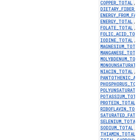
COPPER_TOTAL
,
DIETARY_FIBER_
ENERGY_FROM_FA
ENERGY_TOTAL
,
FOLATE_TOTAL
,
FOLIC_ACID_TOT
IODINE_TOTAL
,
MAGNESIUM_TOTA
MANGANESE_TOTA
MOLYBDENUM_TOT
MONOUNSATURATE
NIACIN_TOTAL
,
PANTOTHENIC_AC
PHOSPHORUS_TOT
POLYUNSATURATE
POTASSIUM_TOTA
PROTEIN_TOTAL
,
RIBOFLAVIN_TOT
SATURATED_FAT_
SELENIUM_TOTAL
SODIUM_TOTAL
,
THIAMIN_TOTAL
,