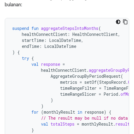
bulanan:
suspend
fun
aggregateStepsIntoMonths
(
healthConnectClient
:
HealthConnectClient
,
startTime
:
LocalDateTime
,
endTime
:
LocalDateTime
)
{
try
{
val
response
=
healthConnectClient
.
aggregateGroupByPe
AggregateGroupByPeriodRequest
(
metrics
=
setOf
(
StepsRecord
.
CO
timeRangeFilter
=
TimeRangeFil
timeRangeSlicer
=
Period
.
ofMon
)
)
for
(
monthlyResult
in
response
)
{
// The result may be null if no data i
val
totalSteps
=
monthlyResult
.
result
[
}