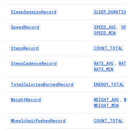
SleepSessionRecord
SLEEP_DURATION
SpeedRecord
SPEED_AVG
SPEE
,
SPEED_MIN
StepsRecord
COUNT_TOTAL
StepsCadenceRecord
RATE_AVG
RATE_
,
RATE_MIN
TotalCaloriesBurnedRecord
ENERGY_TOTAL
WeightRecord
WEIGHT_AVG
WE
,
WEIGHT_MIN
WheelchairPushesRecord
COUNT_TOTAL