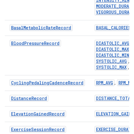
INTENSITY_MINU
MODERATE_DURAT
VIGOROUS_DURAT
BasalMetabolicRateRecord
BASAL_CALORIES
BloodPressureRecord
DIASTOLIC_AVG
,
DIASTOLIC_MAX
,
DIASTOLIC_MIN
,
SYSTOLIC_AVG
,
SYSTOLIC_MAX
,
CyclingPedalingCadenceRecord
RPM_AVG
RPM_MA
,
DistanceRecord
DISTANCE_TOTAL
ElevationGainedRecord
ELEVATION_GAIN
ExerciseSessionRecord
EXERCISE_DURAT