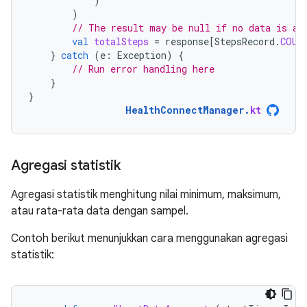
)
)
// The result may be null if no data is av
val
totalSteps
=
response
[
StepsRecord
.
COUN
}
catch
(
e
:
Exception
)
{
// Run error handling here
}
}
HealthConnectManager
.
kt
Agregasi statistik
Agregasi statistik menghitung nilai minimum, maksimum,
atau rata-rata data dengan sampel.
Contoh berikut menunjukkan cara menggunakan agregasi
statistik: