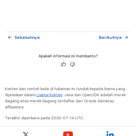
Sebelumnya
Berikutnya
arrow_back
arrow_forward
Apakah informasi ini membantu?
Konten dan contoh kode di halaman ini tunduk kepada lisensi yang
dijelaskan dalam
Lisensi Konten
. Java dan OpenJDK adalah merek
dagang atau merek dagang terdaftar dari Oracle dan/atau
afiliasinya.
Terakhir diperbarui pada 2026-07-14 UTC.