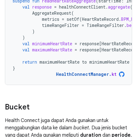
suspend
fun
readHeartRateAggregate
(
startTime
:
Inst
val
response
=
healthConnectClient
.
aggregate
(
AggregateRequest
(
metrics
=
setOf
(
HeartRateRecord
.
BPM_MA
timeRangeFilter
=
TimeRangeFilter
.
betw
)
)
val
minimumHeartRate
=
response
[
HeartRateRecor
val
maximumHeartRate
=
response
[
HeartRateRecor
return
maximumHeartRate
to
minimumHeartRate
}
HealthConnectManager
.
kt
Bucket
Health Connect juga dapat Anda gunakan untuk
menggabungkan data ke dalam
bucket
. Dua jenis bucket
yang dapat Anda gunakan meliputi
duration
dan
periode
.