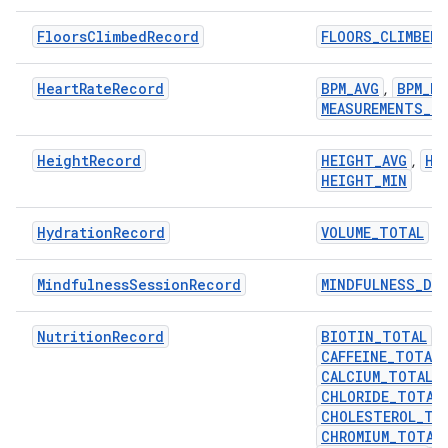
FloorsClimbedRecord
FLOORS_CLIMBED
HeartRateRecord
BPM_AVG
BPM_MA
,
MEASUREMENTS_C
HeightRecord
HEIGHT_AVG
HE
,
HEIGHT_MIN
HydrationRecord
VOLUME_TOTAL
MindfulnessSessionRecord
MINDFULNESS_DU
NutritionRecord
BIOTIN_TOTAL
,
CAFFEINE_TOTAL
CALCIUM_TOTAL
,
CHLORIDE_TOTAL
CHOLESTEROL_TO
CHROMIUM_TOTAL