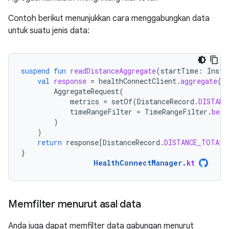
Contoh berikut menunjukkan cara menggabungkan data
untuk suatu jenis data:
suspend
fun
readDistanceAggregate
(
startTime
:
Insta
val
response
=
healthConnectClient
.
aggregate
(
AggregateRequest
(
metrics
=
setOf
(
DistanceRecord
.
DISTANC
timeRangeFilter
=
TimeRangeFilter
.
betw
)
)
return
response
[
DistanceRecord
.
DISTANCE_TOTAL
]
}
HealthConnectManager
.
kt
Memfilter menurut asal data
Anda juga dapat memfilter data gabungan menurut