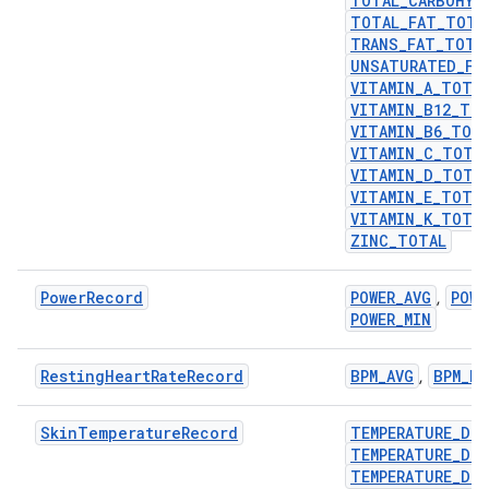
TOTAL_CARBOHYD
TOTAL_FAT_TOTA
TRANS_FAT_TOTA
UNSATURATED_FA
VITAMIN_A_TOTA
VITAMIN_B12_TO
VITAMIN_B6_TOT
VITAMIN_C_TOTA
VITAMIN_D_TOTA
VITAMIN_E_TOTA
VITAMIN_K_TOTA
ZINC_TOTAL
PowerRecord
POWER_AVG
POWE
,
POWER_MIN
RestingHeartRateRecord
BPM_AVG
BPM_MA
,
SkinTemperatureRecord
TEMPERATURE_DEL
TEMPERATURE_DEL
TEMPERATURE_DEL